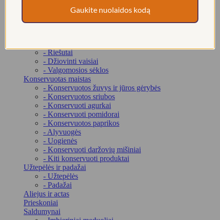
- Žalioji arbata
Gaukite nuolaidos kodą
- Arbata virškinimui
- Putojanti arbata
- Arbatos rinkiniai
Riešutai ir džiovinti vaisiai
- Riešutai
- Džiovinti vaisiai
- Valgomosios sėklos
Konservuotas maistas
- Konservuotos žuvys ir jūros gėrybės
- Konservuotos sriubos
- Konservuoti agurkai
- Konservuoti pomidorai
- Konservuotos paprikos
- Alyvuogės
- Uogienės
- Konservuoti daržovių mišiniai
- Kiti konservuoti produktai
Užtepėlės ir padažai
- Užtepėlės
- Padažai
Aliejus ir actas
Prieskoniai
Saldumynai