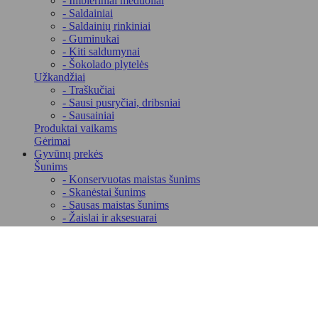
- Imbieriniai meduoliai
- Saldainiai
- Saldainių rinkiniai
- Guminukai
- Kiti saldumynai
- Šokolado plytelės
Užkandžiai
- Traškučiai
- Sausi pusryčiai, dribsniai
- Sausainiai
Produktai vaikams
Gėrimai
Gyvūnų prekės
Šunims
- Konservuotas maistas šunims
- Skanėstai šunims
- Sausas maistas šunims
- Žaislai ir aksesuarai
- Kosmetinės priemonės gyvūnams
Katėms
- Konservai katėms
- Sausas maistas katėms
- Skanėstai katėms
- Kraikai katėms
- Kosmetinės priemonės gyvūnams