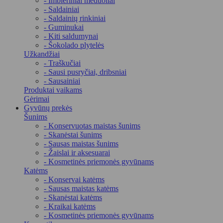
- Imbieriniai meduoliai
- Saldainiai
- Saldainių rinkiniai
- Guminukai
- Kiti saldumynai
- Šokolado plytelės
Užkandžiai
- Traškučiai
- Sausi pusryčiai, dribsniai
- Sausainiai
Produktai vaikams
Gėrimai
Gyvūnų prekės
Šunims
- Konservuotas maistas šunims
- Skanėstai šunims
- Sausas maistas šunims
- Žaislai ir aksesuarai
- Kosmetinės priemonės gyvūnams
Katėms
- Konservai katėms
- Sausas maistas katėms
- Skanėstai katėms
- Kraikai katėms
- Kosmetinės priemonės gyvūnams