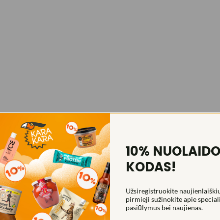
10% NUOLAID
KODAS!
Užsiregistruokite naujienlaiškiu
pirmieji sužinokite apie special
pasiūlymus bei naujienas.