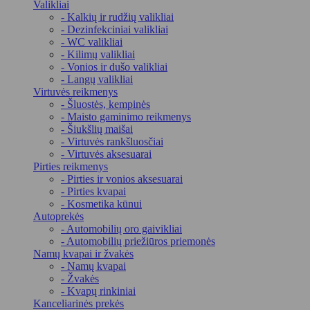
Valikliai
- Kalkių ir rudžių valikliai
- Dezinfekciniai valikliai
- WC valikliai
- Kilimų valikliai
- Vonios ir dušo valikliai
- Langų valikliai
Virtuvės reikmenys
- Šluostės, kempinės
- Maisto gaminimo reikmenys
- Šiukšlių maišai
- Virtuvės rankšluosčiai
- Virtuvės aksesuarai
Pirties reikmenys
- Pirties ir vonios aksesuarai
- Pirties kvapai
- Kosmetika kūnui
Autoprekės
- Automobilių oro gaivikliai
- Automobilių priežiūros priemonės
Namų kvapai ir žvakės
- Namų kvapai
- Žvakės
- Kvapų rinkiniai
Kanceliarinės prekės