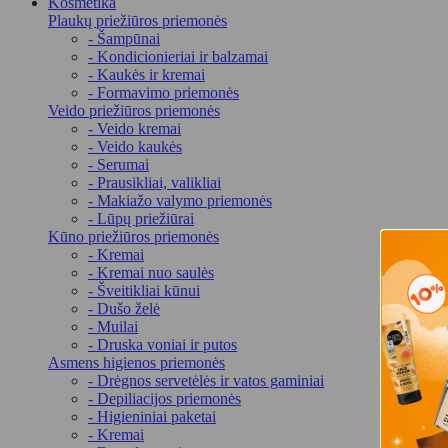
Kosmetika
Plaukų priežiūros priemonės
- Šampūnai
- Kondicionieriai ir balzamai
- Kaukės ir kremai
- Formavimo priemonės
Veido priežiūros priemonės
- Veido kremai
- Veido kaukės
- Serumai
- Prausikliai, valikliai
- Makiažo valymo priemonės
- Lūpų priežiūrai
Kūno priežiūros priemonės
- Kremai
- Kremai nuo saulės
- Šveitikliai kūnui
- Dušo želė
- Muilai
- Druska voniai ir putos
Asmens higienos priemonės
- Drėgnos servetėlės ir vatos gaminiai
- Depiliacijos priemonės
- Higieniniai paketai
- Kremai