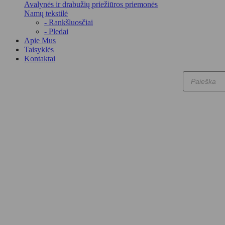
Avalynės ir drabužių priežiūros priemonės
Namų tekstilė
- Rankšluosčiai
- Pledai
Apie Mus
Taisyklės
Kontaktai
Products
search