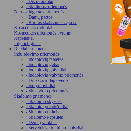
- Dezodorantai
- Skutimosi priemonės
Burnos higienos priemonės
- Dantų pastos
- Burnos skalavimo skysčiai
Kosmetikos rinkiniai
Kosmetikos priemonės vyrams
Repelentai
Intymi higiena
Buičiai ir namams
Indų plovimo priemonės
- Indaplovių tabletės
- Indaplovių geliai
- Indaplovių gaivikliai
- Indaplovių valymo priemonės
- Druskos indaplovėms
- Indų plovikliai
- Skalavimo priemonės
Skalbimo priemonės
- Skalbimo skysčiai
- Skalbinių minkštikliai
- Skalbimo milteliai
- Skalbimo kapsulės
- Dėmių valikliai
- Servetėlės, skalbimo maišeliai