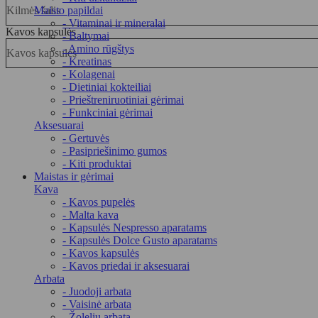
Kilmės šalis
Maisto papildai
- Vitaminai ir mineralai
Kavos kapsulės
- Baltymai
- Amino rūgštys
Kavos kapsulės
- Kreatinas
- Kolagenai
- Dietiniai kokteiliai
- Prieštreniruotiniai gėrimai
- Funkciniai gėrimai
Aksesuarai
- Gertuvės
- Pasipriešinimo gumos
- Kiti produktai
Maistas ir gėrimai
Kava
- Kavos pupelės
- Malta kava
- Kapsulės Nespresso aparatams
- Kapsulės Dolce Gusto aparatams
- Kavos kapsulės
- Kavos priedai ir aksesuarai
Arbata
- Juodoji arbata
- Vaisinė arbata
- Žolelių arbata