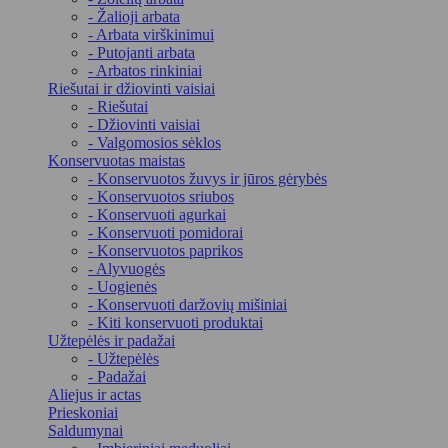
- Žalioji arbata
- Arbata virškinimui
- Putojanti arbata
- Arbatos rinkiniai
Riešutai ir džiovinti vaisiai
- Riešutai
- Džiovinti vaisiai
- Valgomosios sėklos
Konservuotas maistas
- Konservuotos žuvys ir jūros gėrybės
- Konservuotos sriubos
- Konservuoti agurkai
- Konservuoti pomidorai
- Konservuotos paprikos
- Alyvuogės
- Uogienės
- Konservuoti daržovių mišiniai
- Kiti konservuoti produktai
Užtepėlės ir padažai
- Užtepėlės
- Padažai
Aliejus ir actas
Prieskoniai
Saldumynai