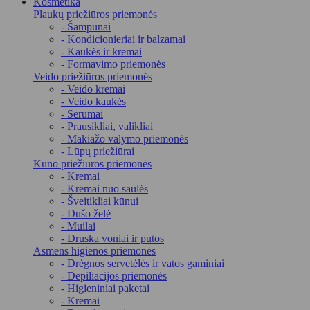
Kosmetika
Plaukų priežiūros priemonės
- Šampūnai
- Kondicionieriai ir balzamai
- Kaukės ir kremai
- Formavimo priemonės
Veido priežiūros priemonės
- Veido kremai
- Veido kaukės
- Serumai
- Prausikliai, valikliai
- Makiažo valymo priemonės
- Lūpų priežiūrai
Kūno priežiūros priemonės
- Kremai
- Kremai nuo saulės
- Šveitikliai kūnui
- Dušo želė
- Muilai
- Druska voniai ir putos
Asmens higienos priemonės
- Drėgnos servetėlės ir vatos gaminiai
- Depiliacijos priemonės
- Higieniniai paketai
- Kremai