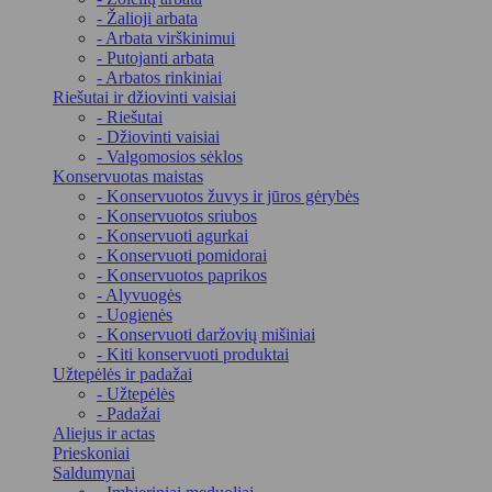
- Žalioji arbata
- Arbata virškinimui
- Putojanti arbata
- Arbatos rinkiniai
Riešutai ir džiovinti vaisiai
- Riešutai
- Džiovinti vaisiai
- Valgomosios sėklos
Konservuotas maistas
- Konservuotos žuvys ir jūros gėrybės
- Konservuotos sriubos
- Konservuoti agurkai
- Konservuoti pomidorai
- Konservuotos paprikos
- Alyvuogės
- Uogienės
- Konservuoti daržovių mišiniai
- Kiti konservuoti produktai
Užtepėlės ir padažai
- Užtepėlės
- Padažai
Aliejus ir actas
Prieskoniai
Saldumynai