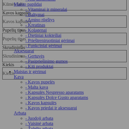
Kilmės šalis
Maisto papildai
- Vitaminai ir mineralai
Kavos kapsulės
- Baltymai
- Amino rūgštys
Kavos kapsulės
- Kreatinas
Pupelių tipas
- Kolagenai
- Dietiniai kokteiliai
Pupelių tipas
- Prieštreniruotiniai gėrimai
- Funkciniai gėrimai
Skrudinimas
Aksesuarai
Skrudinimas
- Gertuvės
- Pasipriešinimo gumos
Kiekis
- Kiti produktai
Maistas ir gėrimai
Kiekis
Kava
- Kavos pupelės
- Malta kava
- Kapsulės Nespresso aparatams
- Kapsulės Dolce Gusto aparatams
- Kavos kapsulės
- Kavos priedai ir aksesuarai
Arbata
- Juodoji arbata
- Vaisinė arbata
- Žolelių arbata