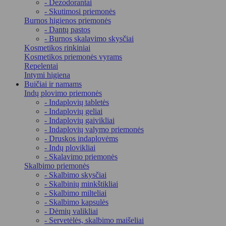
- Dezodorantai
- Skutimosi priemonės
Burnos higienos priemonės
- Dantų pastos
- Burnos skalavimo skysčiai
Kosmetikos rinkiniai
Kosmetikos priemonės vyrams
Repelentai
Intymi higiena
Buičiai ir namams
Indų plovimo priemonės
- Indaplovių tabletės
- Indaplovių geliai
- Indaplovių gaivikliai
- Indaplovių valymo priemonės
- Druskos indaplovėms
- Indų plovikliai
- Skalavimo priemonės
Skalbimo priemonės
- Skalbimo skysčiai
- Skalbinių minkštikliai
- Skalbimo milteliai
- Skalbimo kapsulės
- Dėmių valikliai
- Servetėlės, skalbimo maišeliai