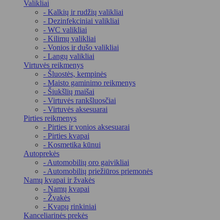
Valikliai
- Kalkių ir rudžių valikliai
- Dezinfekciniai valikliai
- WC valikliai
- Kilimų valikliai
- Vonios ir dušo valikliai
- Langų valikliai
Virtuvės reikmenys
- Šluostės, kempinės
- Maisto gaminimo reikmenys
- Šiukšlių maišai
- Virtuvės rankšluosčiai
- Virtuvės aksesuarai
Pirties reikmenys
- Pirties ir vonios aksesuarai
- Pirties kvapai
- Kosmetika kūnui
Autoprekės
- Automobilių oro gaivikliai
- Automobilių priežiūros priemonės
Namų kvapai ir žvakės
- Namų kvapai
- Žvakės
- Kvapų rinkiniai
Kanceliarinės prekės