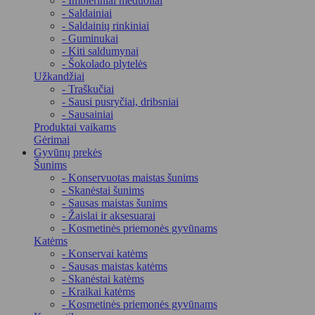
- Imbieriniai meduoliai
- Saldainiai
- Saldainių rinkiniai
- Guminukai
- Kiti saldumynai
- Šokolado plytelės
Užkandžiai
- Traškučiai
- Sausi pusryčiai, dribsniai
- Sausainiai
Produktai vaikams
Gėrimai
Gyvūnų prekės
Šunims
- Konservuotas maistas šunims
- Skanėstai šunims
- Sausas maistas šunims
- Žaislai ir aksesuarai
- Kosmetinės priemonės gyvūnams
Katėms
- Konservai katėms
- Sausas maistas katėms
- Skanėstai katėms
- Kraikai katėms
- Kosmetinės priemonės gyvūnams