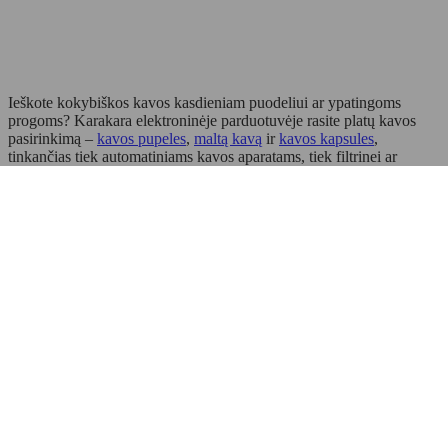
Ieškote kokybiškos kavos kasdieniam puodeliui ar ypatingoms
progoms? Karakara elektroninėje parduotuvėje rasite platų kavos
pasirinkimą –
kavos pupeles
,
maltą kavą
ir
kavos kapsules
,
tinkančias tiek automatiniams kavos aparatams, tiek filtrinei ar
espresso kavai. Siūlome gerai žinomų gamintojų produkciją, kuri
išsiskiria kokybe, sodriu aromatu ir puikiu skoniu.
Nesvarbu, ar mėgstate patys malti pupeles, vertinate maltos kavos
patogumą, ar ieškote greitai paruošiamų kavos kapsulių – mūsų
asortimente rasite įvairių skrudinimo lygių, intensyvumo ir skonio
kavą. Naudodamiesi filtrais lengvai išsirinksite norimą kavos rūšį, o
užsakytą kavą pristatysime greitai visoje Lietuvoje.
Plačiau