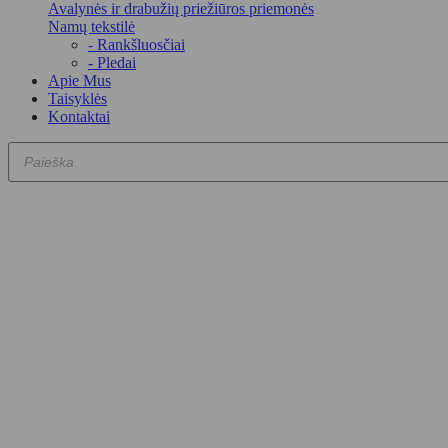
Avalynės ir drabužių priežiūros priemonės
Namų tekstilė
- Rankšluosčiai
- Pledai
Apie Mus
Taisyklės
Kontaktai
Products
search