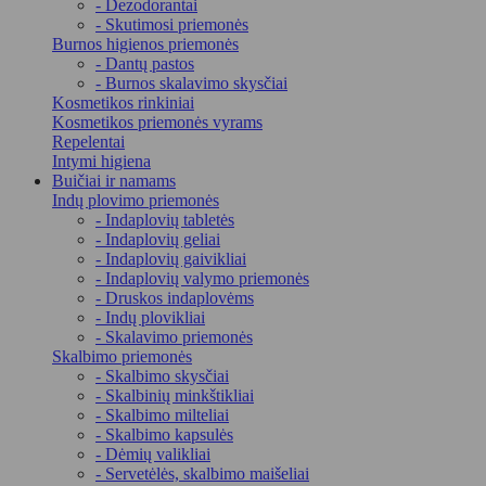
- Dezodorantai
- Skutimosi priemonės
Burnos higienos priemonės
- Dantų pastos
- Burnos skalavimo skysčiai
Kosmetikos rinkiniai
Kosmetikos priemonės vyrams
Repelentai
Intymi higiena
Buičiai ir namams
Indų plovimo priemonės
- Indaplovių tabletės
- Indaplovių geliai
- Indaplovių gaivikliai
- Indaplovių valymo priemonės
- Druskos indaplovėms
- Indų plovikliai
- Skalavimo priemonės
Skalbimo priemonės
- Skalbimo skysčiai
- Skalbinių minkštikliai
- Skalbimo milteliai
- Skalbimo kapsulės
- Dėmių valikliai
- Servetėlės, skalbimo maišeliai