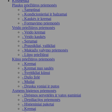
Kosmetika
Plaukų priežiūros priemonės
- Šampūnai
- Kondicionieriai ir balzamai
- Kaukės ir kremai
- Formavimo priemonės
Veido priežiūros priemonės
- Veido kremai
- Veido kaukės
- Serumai
- Prausikliai, valikliai
- Makiažo valymo priemonės
- Lūpų priežiūrai
Kūno priežiūros priemonės
- Kremai
- Kremai nuo saulės
- Šveitikliai kūnui
- Dušo želė
- Muilai
- Druska voniai ir putos
Asmens higienos priemonės
- Drėgnos servetėlės ir vatos gaminiai
- Depiliacijos priemonės
- Higieniniai paketai
- Kremai