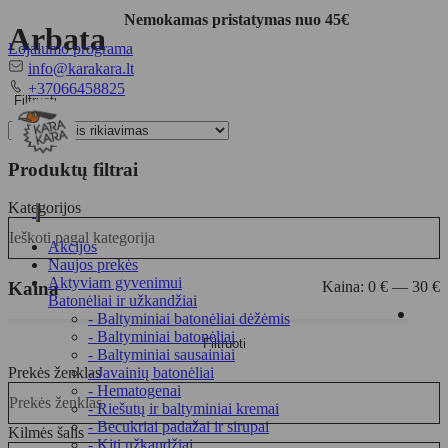
Nemokamas pristatymas nuo 45€
Arbata
Lojalumo programa
El.
info@karakara.lt
paštas
Telefonas
+37066458825
Filtruoti
Produktų filtrai
Kategorijos
Toggle
Ieškoti pagal kategorija
navigation
Akcijos
Naujos prekės
Aktyviam gyvenimui
Kaina
Kaina:
0 €
—
30 €
Batonėliai ir užkandžiai
- Baltyminiai batonėliai dėžėmis
Min
Maks
- Baltyminiai batonėliai
Filtruoti
kaina
kaina
- Baltyminiai sausainiai
Prekės ženklas
- Javainių batonėliai
- Hematogenai
Prekės ženklas
- Riešutų ir baltyminiai kremai
- Becukriai padažai ir sirupai
Kilmės šalis
- Kiti užkandžiai