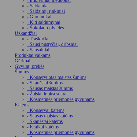
- Imbieriniai meduoliai
- Saldainiai
- Saldainių rinkiniai
- Guminukai
- Kiti saldumynai
- Šokolado plytelės
Užkandžiai
- Traškučiai
- Sausi pusryčiai, dribsniai
- Sausainiai
Produktai vaikams
Gėrimai
Gyvūnų prekės
Šunims
- Konservuotas maistas šunims
- Skanėstai šunims
- Sausas maistas šunims
- Žaislai ir aksesuarai
- Kosmetinės priemonės gyvūnams
Katėms
- Konservai katėms
- Sausas maistas katėms
- Skanėstai katėms
- Kraikai katėms
- Kosmetinės priemonės gyvūnams