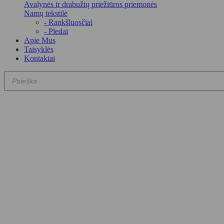
Avalynės ir drabužių priežiūros priemonės
Namų tekstilė
- Rankšluosčiai
- Pledai
Apie Mus
Taisyklės
Kontaktai
Products
search