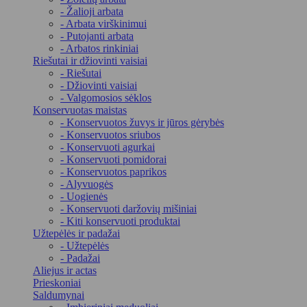
- Žalioji arbata
- Arbata virškinimui
- Putojanti arbata
- Arbatos rinkiniai
Riešutai ir džiovinti vaisiai
- Riešutai
- Džiovinti vaisiai
- Valgomosios sėklos
Konservuotas maistas
- Konservuotos žuvys ir jūros gėrybės
- Konservuotos sriubos
- Konservuoti agurkai
- Konservuoti pomidorai
- Konservuotos paprikos
- Alyvuogės
- Uogienės
- Konservuoti daržovių mišiniai
- Kiti konservuoti produktai
Užtepėlės ir padažai
- Užtepėlės
- Padažai
Aliejus ir actas
Prieskoniai
Saldumynai