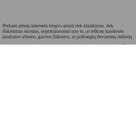
Perkant arbatą internetu lengva atrasti tiek klasikinius, tiek
išskirtinius skonius, nepriklausomai nuo to, ar ieškote kasdienės
juodosios arbatos, gaivios žaliosios, ar prabangių dovaninių rinkinių
Atraskite išskirtinės kokybės Dilmah arbatą – vieną garsiausių Šri
Lankos prekės ženklų, vertinamą dėl natūralaus skonio, kilmės
skaidrumo ir kruopščiai atrinktų arbatžolių. Tai ideali vieta
mėgstantiems premium klasės arbatą bei ieškantiems išskirtinio
skonio potyrių kasdienai.
Rinkitės Dilmah arbatą, kurią vertina gurmanai visame pasaulyje.
Užsisakykite internetu ir mėgaukitės unikaliais aromatais iš Ceilono
Plačiau