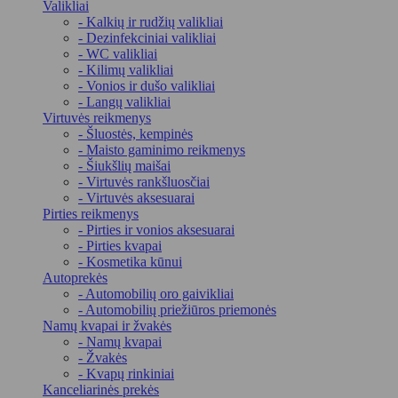
Valikliai
- Kalkių ir rudžių valikliai
- Dezinfekciniai valikliai
- WC valikliai
- Kilimų valikliai
- Vonios ir dušo valikliai
- Langų valikliai
Virtuvės reikmenys
- Šluostės, kempinės
- Maisto gaminimo reikmenys
- Šiukšlių maišai
- Virtuvės rankšluosčiai
- Virtuvės aksesuarai
Pirties reikmenys
- Pirties ir vonios aksesuarai
- Pirties kvapai
- Kosmetika kūnui
Autoprekės
- Automobilių oro gaivikliai
- Automobilių priežiūros priemonės
Namų kvapai ir žvakės
- Namų kvapai
- Žvakės
- Kvapų rinkiniai
Kanceliarinės prekės