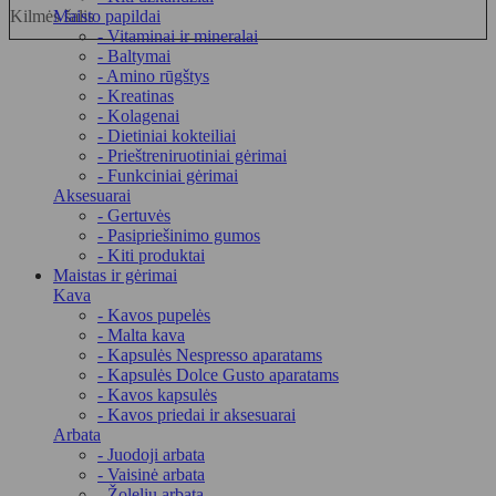
Kilmės šalis
Maisto papildai
- Vitaminai ir mineralai
- Baltymai
- Amino rūgštys
- Kreatinas
- Kolagenai
- Dietiniai kokteiliai
- Prieštreniruotiniai gėrimai
- Funkciniai gėrimai
Aksesuarai
- Gertuvės
- Pasipriešinimo gumos
- Kiti produktai
Maistas ir gėrimai
Kava
- Kavos pupelės
- Malta kava
- Kapsulės Nespresso aparatams
- Kapsulės Dolce Gusto aparatams
- Kavos kapsulės
- Kavos priedai ir aksesuarai
Arbata
- Juodoji arbata
- Vaisinė arbata
- Žolelių arbata