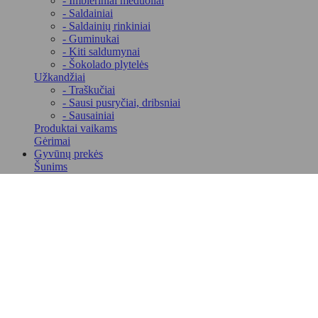
- Imbieriniai meduoliai
- Saldainiai
- Saldainių rinkiniai
- Guminukai
- Kiti saldumynai
- Šokolado plytelės
Užkandžiai
- Traškučiai
- Sausi pusryčiai, dribsniai
- Sausainiai
Produktai vaikams
Gėrimai
Gyvūnų prekės
Šunims
- Konservuotas maistas šunims
- Skanėstai šunims
- Sausas maistas šunims
- Žaislai ir aksesuarai
- Kosmetinės priemonės gyvūnams
Katėms
- Konservai katėms
Produktų nerasta.
- Sausas maistas katėms
Sužinokite apie geriausius pasiūlymus pirmieji!
- Skanėstai katėms
Gaukite naujienas, patarimus bei sužinokite apie specialius
- Kraikai katėms
pasiūlymus.
- Kosmetinės priemonės gyvūnams