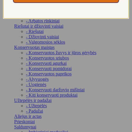
- Žalioji arbata
- Arbata virškinimui
- Putojanti arbata
- Arbatos rinkiniai
Riešutai ir džiovinti vaisiai
- Riešutai
- Džiovinti vaisiai
- Valgomosios sėklos
Konservuotas maistas
- Konservuotos žuvys ir jūros gėrybės
- Konservuotos sriubos
- Konservuoti agurkai
- Konservuoti pomidorai
- Konservuotos paprikos
- Alyvuogės
- Uogienės
- Konservuoti daržovių mišiniai
- Kiti konservuoti produktai
Užtepėlės ir padažai
- Užtepėlės
- Padažai
Aliejus ir actas
Prieskoniai
Saldumynai