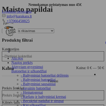
Nemokamas pristatymas nuo 45€
Maisto papildai
Lojalumo programa
El.
info@karakara.lt
paštas
Telefonas
+37066458825
Filtruoti
Produktų filtrai
Kategorijos
Toggle
--Dietiniai kokteiliai
navigation
Akcijos
Naujos prekės
Aktyviam gyvenimui
Kaina
Kaina:
0 €
—
50 €
Batonėliai ir užkandžiai
- Baltyminiai batonėliai dėžėmis
Min
Maks
- Baltyminiai batonėliai
Filtruoti
kaina
kaina
- Baltyminiai sausainiai
Prekės ženklas
- Javainių batonėliai
- Hematogenai
Prekės ženklas
- Riešutų ir baltyminiai kremai
- Becukriai padažai ir sirupai
Kilmės šalis
- Kiti užkandžiai