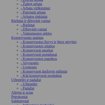
- Žalioji arbata
- Arbata virškinimui
- Putojanti arbata
- Arbatos rinkiniai
Riešutai ir džiovinti vaisiai
- Riešutai
- Džiovinti vaisiai
- Valgomosios sėklos
Konservuotas maistas
- Konservuotos žuvys ir jūros gėrybės
- Konservuotos sriubos
- Konservuoti agurkai
- Konservuoti pomidorai
- Konservuotos paprikos
- Alyvuogės
- Uogienės
- Konservuoti daržovių mišiniai
- Kiti konservuoti produktai
Užtepėlės ir padažai
- Užtepėlės
- Padažai
Aliejus ir actas
Prieskoniai
Saldumynai