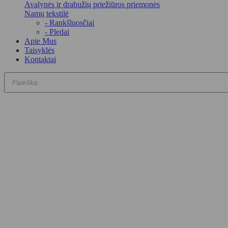
Avalynės ir drabužių priežiūros priemonės
Namų tekstilė
- Rankšluosčiai
- Pledai
Apie Mus
Taisyklės
Kontaktai
Products
search