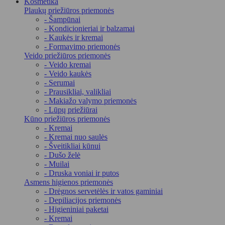
Kosmetika
Plaukų priežiūros priemonės
- Šampūnai
- Kondicionieriai ir balzamai
- Kaukės ir kremai
- Formavimo priemonės
Veido priežiūros priemonės
- Veido kremai
- Veido kaukės
- Serumai
- Prausikliai, valikliai
- Makiažo valymo priemonės
- Lūpų priežiūrai
Kūno priežiūros priemonės
- Kremai
- Kremai nuo saulės
- Šveitikliai kūnui
- Dušo želė
- Muilai
- Druska voniai ir putos
Asmens higienos priemonės
- Drėgnos servetėlės ir vatos gaminiai
- Depiliacijos priemonės
- Higieniniai paketai
- Kremai