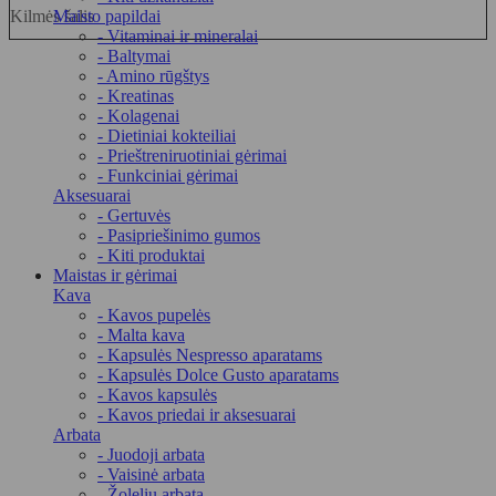
Kilmės šalis
Maisto papildai
- Vitaminai ir mineralai
- Baltymai
- Amino rūgštys
- Kreatinas
- Kolagenai
- Dietiniai kokteiliai
- Prieštreniruotiniai gėrimai
- Funkciniai gėrimai
Aksesuarai
- Gertuvės
- Pasipriešinimo gumos
- Kiti produktai
Maistas ir gėrimai
Kava
- Kavos pupelės
- Malta kava
- Kapsulės Nespresso aparatams
- Kapsulės Dolce Gusto aparatams
- Kavos kapsulės
- Kavos priedai ir aksesuarai
Arbata
- Juodoji arbata
- Vaisinė arbata
- Žolelių arbata