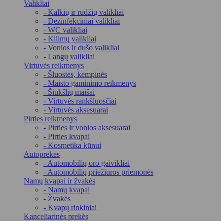
Valikliai
- Kalkių ir rudžių valikliai
- Dezinfekciniai valikliai
- WC valikliai
- Kilimų valikliai
- Vonios ir dušo valikliai
- Langų valikliai
Virtuvės reikmenys
- Šluostės, kempinės
- Maisto gaminimo reikmenys
- Šiukšlių maišai
- Virtuvės rankšluosčiai
- Virtuvės aksesuarai
Pirties reikmenys
- Pirties ir vonios aksesuarai
- Pirties kvapai
- Kosmetika kūnui
Autoprekės
- Automobilių oro gaivikliai
- Automobilių priežiūros priemonės
Namų kvapai ir žvakės
- Namų kvapai
- Žvakės
- Kvapų rinkiniai
Kanceliarinės prekės