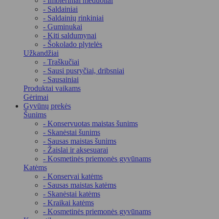
- Imbieriniai meduoliai
- Saldainiai
- Saldainių rinkiniai
- Guminukai
- Kiti saldumynai
- Šokolado plytelės
Užkandžiai
- Traškučiai
- Sausi pusryčiai, dribsniai
- Sausainiai
Produktai vaikams
Gėrimai
Gyvūnų prekės
Šunims
- Konservuotas maistas šunims
- Skanėstai šunims
- Sausas maistas šunims
- Žaislai ir aksesuarai
- Kosmetinės priemonės gyvūnams
Katėms
- Konservai katėms
- Sausas maistas katėms
- Skanėstai katėms
- Kraikai katėms
- Kosmetinės priemonės gyvūnams