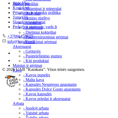
Apie Mus
Maisto papildai
Kontaktai
- Vitaminai ir mineralai
Privatumo ir slapukų politika
- Baltymai
Taisyklės
- Amino rūgštys
Slapukų nustatymai
- Kreatinas
Prekybos partneris: varle.lt
- Kolagenai
- Dietiniai kokteiliai
Telefonas
+37066458825
- Prieštreniruotiniai gėrimai
El.
info@karakara.lt
- Funkciniai gėrimai
paštas
Aksesuarai
- Gertuvės
- Pasipriešinimo gumos
- Kiti produktai
Maistas ir gėrimai
© 2026 UAB “Karakara”. Visos teisės saugomos.
Kava
- Kavos pupelės
- Malta kava
- Kapsulės Nespresso aparatams
- Kapsulės Dolce Gusto aparatams
- Kavos kapsulės
- Kavos priedai ir aksesuarai
Arbata
- Juodoji arbata
- Vaisinė arbata
- Žolelių arbata