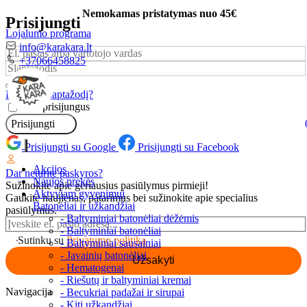
Nemokamas pristatymas nuo 45€
Prisijungti
Lojalumo programa
El.
info@karakara.lt
Vartotojo
paštas
Telefonas
+37066458825
vardas
Slaptažodis
arba
*
el.pašto
Privalomas
Pamiršai slaptažodį?
adresas
*
Likti prisijungus
Privalomas
Prisijungti
Prisijungti su Google
Prisijungti su Facebook
Toggle
navigation
Akcijos
Dar neturite paskyros?
Naujos prekės
Sužinokite apie geriausius pasiūlymus pirmieji!
Aktyviam gyvenimui
Gaukite naujienas, patarimus bei sužinokite apie specialius
Batonėliai ir užkandžiai
pasiūlymus.
- Baltyminiai batonėliai dėžėmis
- Baltyminiai batonėliai
Sutinku su
Privatumo politika
- Baltyminiai sausainiai
- Javainių batonėliai
Užsakyti
- Hematogenai
- Riešutų ir baltyminiai kremai
Navigacija
- Becukriai padažai ir sirupai
- Kiti užkandžiai