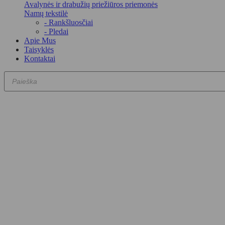
Avalynės ir drabužių priežiūros priemonės
Namų tekstilė
- Rankšluosčiai
- Pledai
Apie Mus
Taisyklės
Kontaktai
Products
search