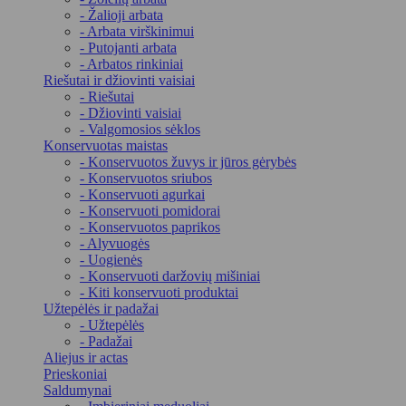
- Žalioji arbata
- Arbata virškinimui
- Putojanti arbata
- Arbatos rinkiniai
Riešutai ir džiovinti vaisiai
- Riešutai
- Džiovinti vaisiai
- Valgomosios sėklos
Konservuotas maistas
- Konservuotos žuvys ir jūros gėrybės
- Konservuotos sriubos
- Konservuoti agurkai
- Konservuoti pomidorai
- Konservuotos paprikos
- Alyvuogės
- Uogienės
- Konservuoti daržovių mišiniai
- Kiti konservuoti produktai
Užtepėlės ir padažai
- Užtepėlės
- Padažai
Aliejus ir actas
Prieskoniai
Saldumynai