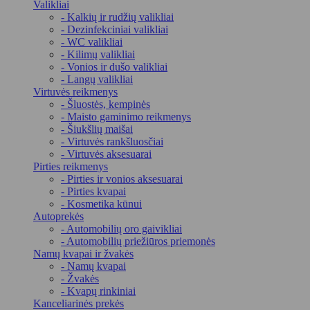
Valikliai
- Kalkių ir rudžių valikliai
- Dezinfekciniai valikliai
- WC valikliai
- Kilimų valikliai
- Vonios ir dušo valikliai
- Langų valikliai
Virtuvės reikmenys
- Šluostės, kempinės
- Maisto gaminimo reikmenys
- Šiukšlių maišai
- Virtuvės rankšluosčiai
- Virtuvės aksesuarai
Pirties reikmenys
- Pirties ir vonios aksesuarai
- Pirties kvapai
- Kosmetika kūnui
Autoprekės
- Automobilių oro gaivikliai
- Automobilių priežiūros priemonės
Namų kvapai ir žvakės
- Namų kvapai
- Žvakės
- Kvapų rinkiniai
Kanceliarinės prekės