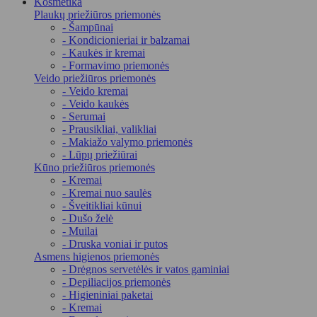
Kosmetika
Plaukų priežiūros priemonės
- Šampūnai
- Kondicionieriai ir balzamai
- Kaukės ir kremai
- Formavimo priemonės
Veido priežiūros priemonės
- Veido kremai
- Veido kaukės
- Serumai
- Prausikliai, valikliai
- Makiažo valymo priemonės
- Lūpų priežiūrai
Kūno priežiūros priemonės
- Kremai
- Kremai nuo saulės
- Šveitikliai kūnui
- Dušo želė
- Muilai
- Druska voniai ir putos
Asmens higienos priemonės
- Drėgnos servetėlės ir vatos gaminiai
- Depiliacijos priemonės
- Higieniniai paketai
- Kremai