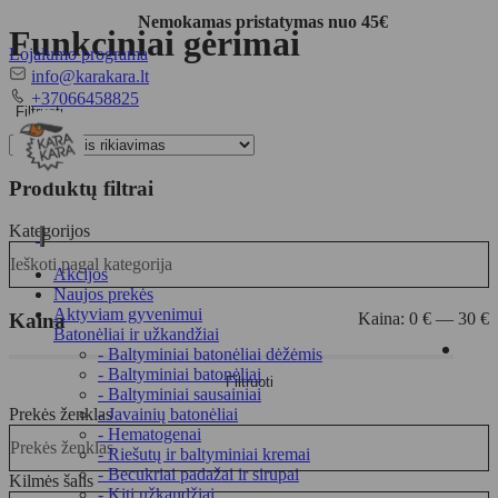
Nemokamas pristatymas nuo 45€
Funkciniai gėrimai
Lojalumo programa
El.
info@karakara.lt
paštas
Telefonas
+37066458825
Filtruoti
Produktų filtrai
Kategorijos
Toggle
Ieškoti pagal kategorija
navigation
Akcijos
Naujos prekės
Aktyviam gyvenimui
Kaina
Kaina:
0 €
—
30 €
Batonėliai ir užkandžiai
- Baltyminiai batonėliai dėžėmis
Min
Maks
- Baltyminiai batonėliai
Filtruoti
kaina
kaina
- Baltyminiai sausainiai
Prekės ženklas
- Javainių batonėliai
- Hematogenai
Prekės ženklas
- Riešutų ir baltyminiai kremai
- Becukriai padažai ir sirupai
Kilmės šalis
- Kiti užkandžiai