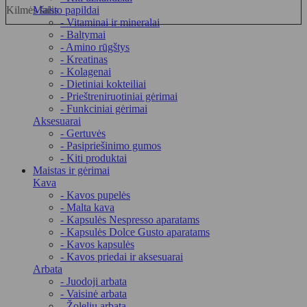
Kilmės šalis
Maisto papildai
- Vitaminai ir mineralai
- Baltymai
- Amino rūgštys
- Kreatinas
- Kolagenai
- Dietiniai kokteiliai
- Prieštreniruotiniai gėrimai
- Funkciniai gėrimai
Aksesuarai
- Gertuvės
- Pasipriešinimo gumos
- Kiti produktai
Maistas ir gėrimai
Kava
- Kavos pupelės
- Malta kava
- Kapsulės Nespresso aparatams
- Kapsulės Dolce Gusto aparatams
- Kavos kapsulės
- Kavos priedai ir aksesuarai
Arbata
- Juodoji arbata
- Vaisinė arbata
- Žolelių arbata