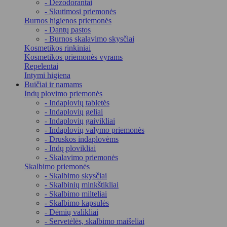
- Dezodorantai
- Skutimosi priemonės
Burnos higienos priemonės
- Dantų pastos
- Burnos skalavimo skysčiai
Kosmetikos rinkiniai
Kosmetikos priemonės vyrams
Repelentai
Intymi higiena
Buičiai ir namams
Indų plovimo priemonės
- Indaplovių tabletės
- Indaplovių geliai
- Indaplovių gaivikliai
- Indaplovių valymo priemonės
- Druskos indaplovėms
- Indų plovikliai
- Skalavimo priemonės
Skalbimo priemonės
- Skalbimo skysčiai
- Skalbinių minkštikliai
- Skalbimo milteliai
- Skalbimo kapsulės
- Dėmių valikliai
- Servetėlės, skalbimo maišeliai