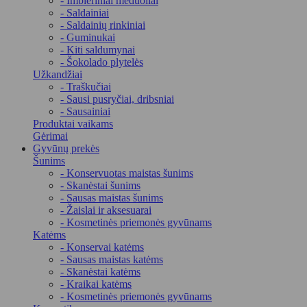
- Imbieriniai meduoliai
- Saldainiai
- Saldainių rinkiniai
- Guminukai
- Kiti saldumynai
- Šokolado plytelės
Užkandžiai
- Traškučiai
- Sausi pusryčiai, dribsniai
- Sausainiai
Produktai vaikams
Gėrimai
Gyvūnų prekės
Šunims
- Konservuotas maistas šunims
- Skanėstai šunims
- Sausas maistas šunims
- Žaislai ir aksesuarai
- Kosmetinės priemonės gyvūnams
Katėms
- Konservai katėms
- Sausas maistas katėms
- Skanėstai katėms
- Kraikai katėms
- Kosmetinės priemonės gyvūnams