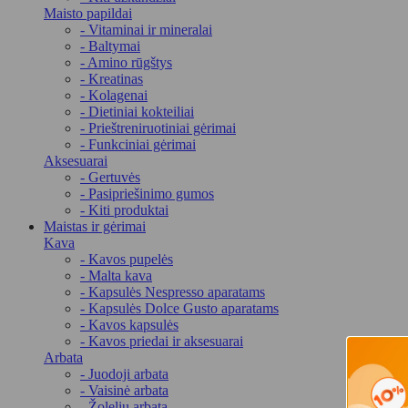
Maisto papildai
- Vitaminai ir mineralai
- Baltymai
- Amino rūgštys
- Kreatinas
- Kolagenai
- Dietiniai kokteiliai
- Prieštreniruotiniai gėrimai
- Funkciniai gėrimai
Aksesuarai
- Gertuvės
- Pasipriešinimo gumos
- Kiti produktai
Maistas ir gėrimai
Kava
- Kavos pupelės
- Malta kava
- Kapsulės Nespresso aparatams
- Kapsulės Dolce Gusto aparatams
- Kavos kapsulės
- Kavos priedai ir aksesuarai
Arbata
- Juodoji arbata
- Vaisinė arbata
- Žolelių arbata