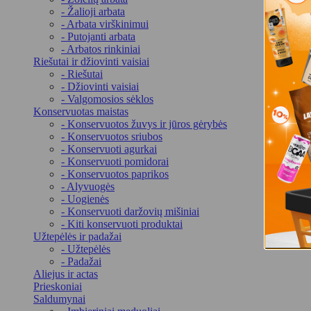
- Žalioji arbata
- Arbata virškinimui
- Putojanti arbata
- Arbatos rinkiniai
Riešutai ir džiovinti vaisiai
- Riešutai
- Džiovinti vaisiai
- Valgomosios sėklos
Konservuotas maistas
- Konservuotos žuvys ir jūros gėrybės
- Konservuotos sriubos
- Konservuoti agurkai
- Konservuoti pomidorai
- Konservuotos paprikos
- Alyvuogės
- Uogienės
- Konservuoti daržovių mišiniai
- Kiti konservuoti produktai
Užtepėlės ir padažai
- Užtepėlės
- Padažai
Aliejus ir actas
Prieskoniai
Saldumynai