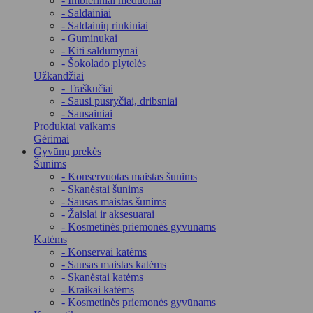
- Imbieriniai meduoliai
- Saldainiai
- Saldainių rinkiniai
- Guminukai
- Kiti saldumynai
- Šokolado plytelės
Užkandžiai
- Traškučiai
- Sausi pusryčiai, dribsniai
- Sausainiai
Produktai vaikams
Gėrimai
Gyvūnų prekės
Šunims
- Konservuotas maistas šunims
- Skanėstai šunims
- Sausas maistas šunims
- Žaislai ir aksesuarai
- Kosmetinės priemonės gyvūnams
Katėms
- Konservai katėms
- Sausas maistas katėms
- Skanėstai katėms
- Kraikai katėms
- Kosmetinės priemonės gyvūnams