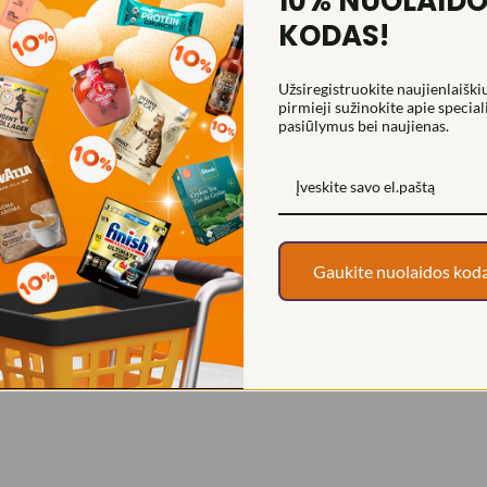
10% NUOLAID
KODAS!
Užsiregistruokite naujienlaiškiu
pirmieji sužinokite apie special
pasiūlymus bei naujienas.
Gaukite nuolaidos kod