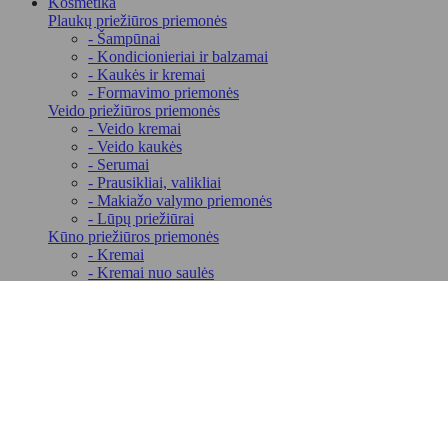
Kosmetika
Plaukų priežiūros priemonės
- Šampūnai
- Kondicionieriai ir balzamai
- Kaukės ir kremai
- Formavimo priemonės
Veido priežiūros priemonės
- Veido kremai
- Veido kaukės
- Serumai
- Prausikliai, valikliai
- Makiažo valymo priemonės
- Lūpų priežiūrai
Kūno priežiūros priemonės
- Kremai
- Kremai nuo saulės
- Šveitikliai kūnui
- Dušo želė
- Muilai
- Druska voniai ir putos
Asmens higienos priemonės
- Drėgnos servetėlės ir vatos gaminiai
- Depiliacijos priemonės
- Higieniniai paketai
- Kremai