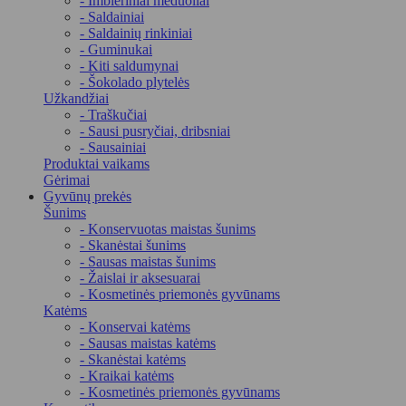
- Imbieriniai meduoliai
- Saldainiai
- Saldainių rinkiniai
- Guminukai
- Kiti saldumynai
- Šokolado plytelės
Užkandžiai
- Traškučiai
- Sausi pusryčiai, dribsniai
- Sausainiai
Produktai vaikams
Gėrimai
Gyvūnų prekės
Šunims
- Konservuotas maistas šunims
- Skanėstai šunims
- Sausas maistas šunims
- Žaislai ir aksesuarai
- Kosmetinės priemonės gyvūnams
Katėms
- Konservai katėms
- Sausas maistas katėms
- Skanėstai katėms
- Kraikai katėms
- Kosmetinės priemonės gyvūnams