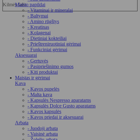
Kilmės šalis
Maisto papildai
- Vitaminai ir mineralai
- Baltymai
- Amino rūgštys
- Kreatinas
- Kolagenai
- Dietiniai kokteiliai
- Prieštreniruotiniai gėrimai
- Funkciniai gėrimai
Aksesuarai
- Gertuvės
- Pasipriešinimo gumos
- Kiti produktai
Maistas ir gėrimai
Kava
- Kavos pupelės
- Malta kava
- Kapsulės Nespresso aparatams
- Kapsulės Dolce Gusto aparatams
- Kavos kapsulės
- Kavos priedai ir aksesuarai
Arbata
- Juodoji arbata
- Vaisinė arbata
- Žolelių arbata