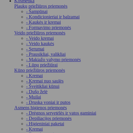
Kosmetika
Plaukų priežiūros priemonės
- Šampūnai
- Kondicionieriai ir balzamai
- Kaukės ir kremai
- Formavimo priemonės
Veido priežiūros priemonės
- Veido kremai
- Veido kaukės
- Serumai
- Prausikliai, valikliai
- Makiažo valymo priemonės
- Lūpų priežiūrai
Kūno priežiūros priemonės
- Kremai
- Kremai nuo saulės
- Šveitikliai kūnui
- Dušo želė
- Muilai
- Druska voniai ir putos
Asmens higienos priemonės
- Drėgnos servetėlės ir vatos gaminiai
- Depiliacijos priemonės
- Higieniniai paketai
- Kremai