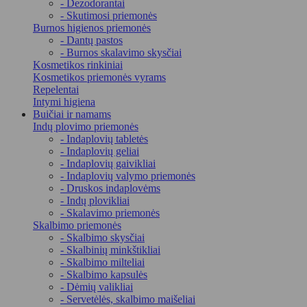
- Dezodorantai
- Skutimosi priemonės
Burnos higienos priemonės
- Dantų pastos
- Burnos skalavimo skysčiai
Kosmetikos rinkiniai
Kosmetikos priemonės vyrams
Repelentai
Intymi higiena
Buičiai ir namams
Indų plovimo priemonės
- Indaplovių tabletės
- Indaplovių geliai
- Indaplovių gaivikliai
- Indaplovių valymo priemonės
- Druskos indaplovėms
- Indų plovikliai
- Skalavimo priemonės
Skalbimo priemonės
- Skalbimo skysčiai
- Skalbinių minkštikliai
- Skalbimo milteliai
- Skalbimo kapsulės
- Dėmių valikliai
- Servetėlės, skalbimo maišeliai