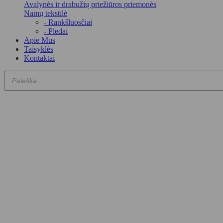
Avalynės ir drabužių priežiūros priemonės
Namų tekstilė
- Rankšluosčiai
- Pledai
Apie Mus
Taisyklės
Kontaktai
Products
search