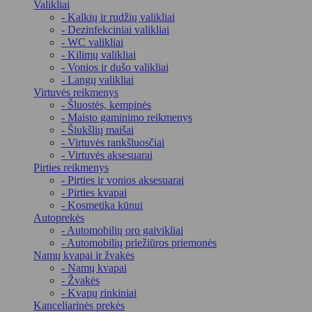
Valikliai
- Kalkių ir rudžių valikliai
- Dezinfekciniai valikliai
- WC valikliai
- Kilimų valikliai
- Vonios ir dušo valikliai
- Langų valikliai
Virtuvės reikmenys
- Šluostės, kempinės
- Maisto gaminimo reikmenys
- Šiukšlių maišai
- Virtuvės rankšluosčiai
- Virtuvės aksesuarai
Pirties reikmenys
- Pirties ir vonios aksesuarai
- Pirties kvapai
- Kosmetika kūnui
Autoprekės
- Automobilių oro gaivikliai
- Automobilių priežiūros priemonės
Namų kvapai ir žvakės
- Namų kvapai
- Žvakės
- Kvapų rinkiniai
Kanceliarinės prekės