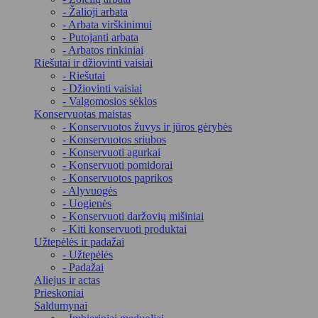
- Žalioji arbata
- Arbata virškinimui
- Putojanti arbata
- Arbatos rinkiniai
Riešutai ir džiovinti vaisiai
- Riešutai
- Džiovinti vaisiai
- Valgomosios sėklos
Konservuotas maistas
- Konservuotos žuvys ir jūros gėrybės
- Konservuotos sriubos
- Konservuoti agurkai
- Konservuoti pomidorai
- Konservuotos paprikos
- Alyvuogės
- Uogienės
- Konservuoti daržovių mišiniai
- Kiti konservuoti produktai
Užtepėlės ir padažai
- Užtepėlės
- Padažai
Aliejus ir actas
Prieskoniai
Saldumynai