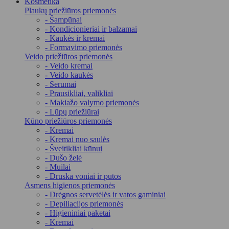
Kosmetika
Plaukų priežiūros priemonės
- Šampūnai
- Kondicionieriai ir balzamai
- Kaukės ir kremai
- Formavimo priemonės
Veido priežiūros priemonės
- Veido kremai
- Veido kaukės
- Serumai
- Prausikliai, valikliai
- Makiažo valymo priemonės
- Lūpų priežiūrai
Kūno priežiūros priemonės
- Kremai
- Kremai nuo saulės
- Šveitikliai kūnui
- Dušo želė
- Muilai
- Druska voniai ir putos
Asmens higienos priemonės
- Drėgnos servetėlės ir vatos gaminiai
- Depiliacijos priemonės
- Higieniniai paketai
- Kremai