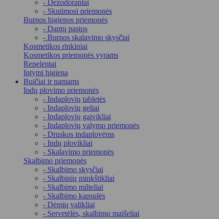
- Dezodorantai
- Skutimosi priemonės
Burnos higienos priemonės
- Dantų pastos
- Burnos skalavimo skysčiai
Kosmetikos rinkiniai
Kosmetikos priemonės vyrams
Repelentai
Intymi higiena
Buičiai ir namams
Indų plovimo priemonės
- Indaplovių tabletės
- Indaplovių geliai
- Indaplovių gaivikliai
- Indaplovių valymo priemonės
- Druskos indaplovėms
- Indų plovikliai
- Skalavimo priemonės
Skalbimo priemonės
- Skalbimo skysčiai
- Skalbinių minkštikliai
- Skalbimo milteliai
- Skalbimo kapsulės
- Dėmių valikliai
- Servetėlės, skalbimo maišeliai