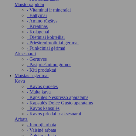
Maisto papildai
- Vitaminai ir mineralai
- Baltymai
- Amino rūgštys
- Kreatinas
- Kolagenai
- Dietiniai kokteiliai
- Prieštreniruotiniai gėrimai
- Funkciniai gėrimai
Aksesuarai
- Gertuvės
- Pasipriešinimo gumos
- Kiti produktai
Maistas ir gėrimai
Kava
- Kavos pupelės
- Malta kava
- Kapsulės Nespresso aparatams
- Kapsulės Dolce Gusto aparatams
- Kavos kapsulės
- Kavos priedai ir aksesuarai
Arbata
- Juodoji arbata
- Vaisinė arbata
- Žolelių arbata