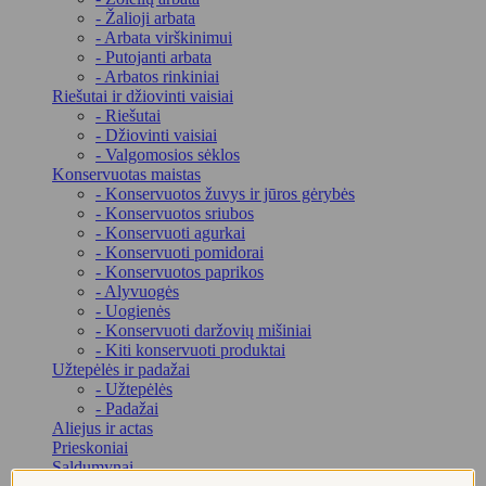
- Žalioji arbata
- Arbata virškinimui
- Putojanti arbata
- Arbatos rinkiniai
Riešutai ir džiovinti vaisiai
- Riešutai
- Džiovinti vaisiai
- Valgomosios sėklos
Konservuotas maistas
- Konservuotos žuvys ir jūros gėrybės
- Konservuotos sriubos
- Konservuoti agurkai
- Konservuoti pomidorai
- Konservuotos paprikos
- Alyvuogės
- Uogienės
- Konservuoti daržovių mišiniai
- Kiti konservuoti produktai
Užtepėlės ir padažai
- Užtepėlės
- Padažai
Aliejus ir actas
Prieskoniai
Saldumynai