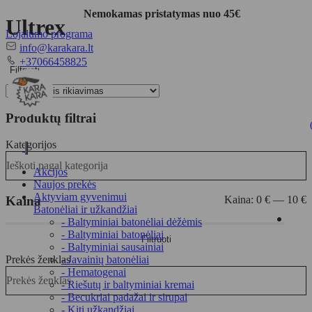
Nemokamas pristatymas nuo 45€
Ultrex
Lojalumo programa
El.
info@karakara.lt
paštas
Telefonas
+37066458825
Filtruoti
Produktų filtrai
Kategorijos
Toggle
Ieškoti pagal kategorija
navigation
Akcijos
Naujos prekės
Aktyviam gyvenimui
Kaina
Kaina:
0 €
—
10 €
Batonėliai ir užkandžiai
- Baltyminiai batonėliai dėžėmis
Min
Maks
- Baltyminiai batonėliai
Filtruoti
kaina
kaina
- Baltyminiai sausainiai
Prekės ženklas
- Javainių batonėliai
- Hematogenai
Prekės ženklas
- Riešutų ir baltyminiai kremai
- Becukriai padažai ir sirupai
- Kiti užkandžiai