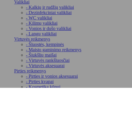
Valikliai
- Kalkių ir rudžių valikliai
- Dezinfekciniai valikliai
- WC valikliai
- Kilimų valikliai
- Vonios ir dušo valikliai
- Langų valikliai
Virtuvės reikmenys
- Šluostės, kempinės
- Maisto gaminimo reikmenys
- Šiukšlių maišai
- Virtuvės rankšluosčiai
- Virtuvės aksesuarai
Pirties reikmenys
- Pirties ir vonios aksesuarai
- Pirties kvapai
- Kosmetika kūnui
Autoprekės
- Automobilių oro gaivikliai
- Automobilių priežiūros priemonės
Namų kvapai ir žvakės
- Namų kvapai
- Žvakės
- Kvapų rinkiniai
Kanceliarinės prekės