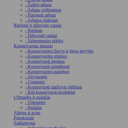
- Žalioji arbata
- Arbata virškinimui
- Putojanti arbata
- Arbatos rinkiniai
Riešutai ir džiovinti vaisiai
- Riešutai
- Džiovinti vaisiai
- Valgomosios sėklos
Konservuotas maistas
- Konservuotos žuvys ir jūros gėrybės
- Konservuotos sriubos
- Konservuoti agurkai
- Konservuoti pomidorai
- Konservuotos paprikos
- Alyvuogės
- Uogienės
- Konservuoti daržovių mišiniai
- Kiti konservuoti produktai
Užtepėlės ir padažai
- Užtepėlės
- Padažai
Aliejus ir actas
Prieskoniai
Saldumynai