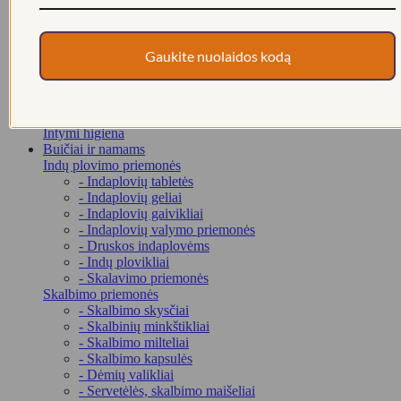
- Dezodorantai
- Skutimosi priemonės
Burnos higienos priemonės
- Dantų pastos
Gaukite nuolaidos kodą
- Burnos skalavimo skysčiai
Kosmetikos rinkiniai
Kosmetikos priemonės vyrams
Repelentai
Intymi higiena
Buičiai ir namams
Indų plovimo priemonės
- Indaplovių tabletės
- Indaplovių geliai
- Indaplovių gaivikliai
- Indaplovių valymo priemonės
- Druskos indaplovėms
- Indų plovikliai
- Skalavimo priemonės
Skalbimo priemonės
- Skalbimo skysčiai
- Skalbinių minkštikliai
- Skalbimo milteliai
- Skalbimo kapsulės
- Dėmių valikliai
- Servetėlės, skalbimo maišeliai