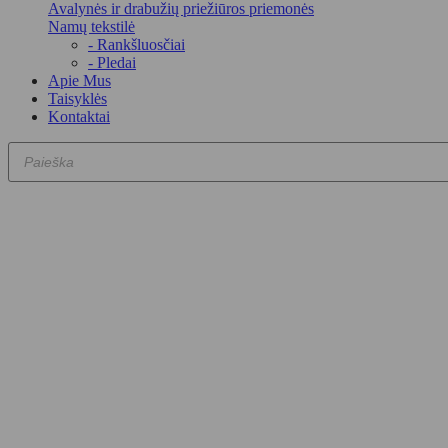
Avalynės ir drabužių priežiūros priemonės
Namų tekstilė
- Rankšluosčiai
- Pledai
Apie Mus
Taisyklės
Kontaktai
Products
search