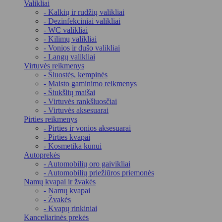
Valikliai
- Kalkių ir rudžių valikliai
- Dezinfekciniai valikliai
- WC valikliai
- Kilimų valikliai
- Vonios ir dušo valikliai
- Langų valikliai
Virtuvės reikmenys
- Šluostės, kempinės
- Maisto gaminimo reikmenys
- Šiukšlių maišai
- Virtuvės rankšluosčiai
- Virtuvės aksesuarai
Pirties reikmenys
- Pirties ir vonios aksesuarai
- Pirties kvapai
- Kosmetika kūnui
Autoprekės
- Automobilių oro gaivikliai
- Automobilių priežiūros priemonės
Namų kvapai ir žvakės
- Namų kvapai
- Žvakės
- Kvapų rinkiniai
Kanceliarinės prekės