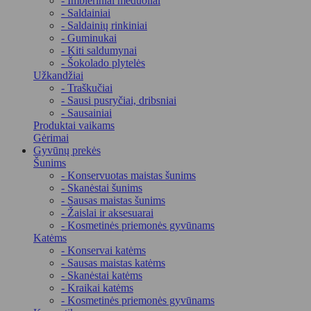
- Imbieriniai meduoliai
- Saldainiai
- Saldainių rinkiniai
- Guminukai
- Kiti saldumynai
- Šokolado plytelės
Užkandžiai
- Traškučiai
- Sausi pusryčiai, dribsniai
- Sausainiai
Produktai vaikams
Gėrimai
Gyvūnų prekės
Šunims
- Konservuotas maistas šunims
- Skanėstai šunims
- Sausas maistas šunims
- Žaislai ir aksesuarai
- Kosmetinės priemonės gyvūnams
Katėms
- Konservai katėms
- Sausas maistas katėms
- Skanėstai katėms
- Kraikai katėms
- Kosmetinės priemonės gyvūnams