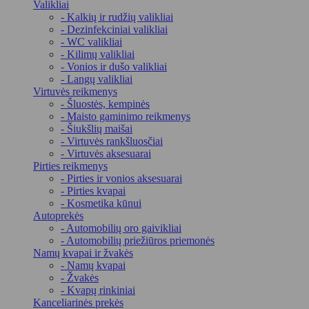
Valikliai
- Kalkių ir rudžių valikliai
- Dezinfekciniai valikliai
- WC valikliai
- Kilimų valikliai
- Vonios ir dušo valikliai
- Langų valikliai
Virtuvės reikmenys
- Šluostės, kempinės
- Maisto gaminimo reikmenys
- Šiukšlių maišai
- Virtuvės rankšluosčiai
- Virtuvės aksesuarai
Pirties reikmenys
- Pirties ir vonios aksesuarai
- Pirties kvapai
- Kosmetika kūnui
Autoprekės
- Automobilių oro gaivikliai
- Automobilių priežiūros priemonės
Namų kvapai ir žvakės
- Namų kvapai
- Žvakės
- Kvapų rinkiniai
Kanceliarinės prekės