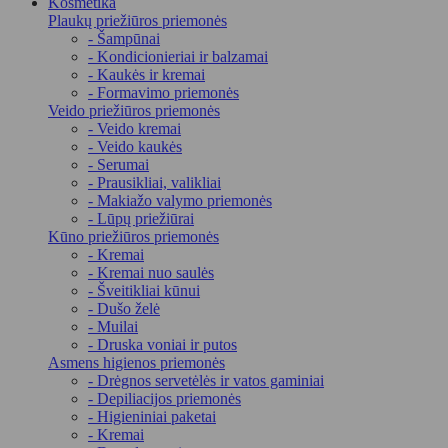
Kosmetika
Plaukų priežiūros priemonės
- Šampūnai
- Kondicionieriai ir balzamai
- Kaukės ir kremai
- Formavimo priemonės
Veido priežiūros priemonės
- Veido kremai
- Veido kaukės
- Serumai
- Prausikliai, valikliai
- Makiažo valymo priemonės
- Lūpų priežiūrai
Kūno priežiūros priemonės
- Kremai
- Kremai nuo saulės
- Šveitikliai kūnui
- Dušo želė
- Muilai
- Druska voniai ir putos
Asmens higienos priemonės
- Drėgnos servetėlės ir vatos gaminiai
- Depiliacijos priemonės
- Higieniniai paketai
- Kremai