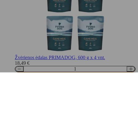
Žvėrienos ėdalas PRIMADOG, 600 g x 4 vnt.
18,49
€
Į krepšelį