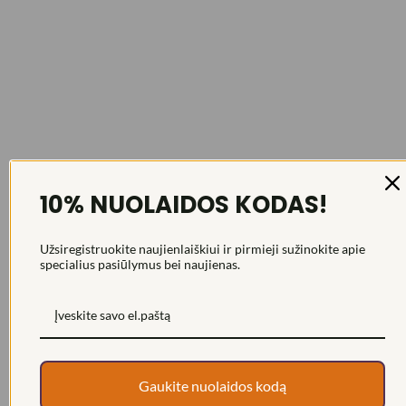
10% NUOLAIDOS KODAS!
Užsiregistruokite naujienlaiškiui ir pirmieji sužinokite apie
specialius pasiūlymus bei naujienas.
Gaukite nuolaidos kodą