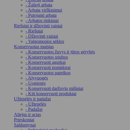
- Žalioji arbata
- Arbata virškinimui
- Putojanti arbata
- Arbatos rinkiniai
Riešutai ir džiovinti vaisiai
- Riešutai
- Džiovinti vaisiai
- Valgomosios sėklos
Konservuotas maistas
- Konservuotos žuvys ir jūros gėrybės
- Konservuotos sriubos
- Konservuoti agurkai
- Konservuoti pomidorai
- Konservuotos paprikos
- Alyvuogės
- Uogienės
- Konservuoti daržovių mišiniai
- Kiti konservuoti produktai
Užtepėlės ir padažai
- Užtepėlės
- Padažai
Aliejus ir actas
Prieskoniai
Saldumynai