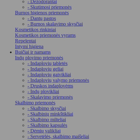
- Dezodorantai
- Skutimosi priemonės
Burnos higienos priemonės
- Dantų pastos
- Burnos skalavimo skysčiai
Kosmetikos rinkiniai
Kosmetikos priemonės vyrams
Repelentai
Intymi higiena
Buičiai ir namams
Indų plovimo priemonės
- Indaplovių tabletės
- Indaplovių geliai
- Indaplovių gaivikliai
- Indaplovių valymo priemonės
- Druskos indaplovėms
- Indų plovikliai
- Skalavimo priemonės
Skalbimo priemonės
- Skalbimo skysčiai
- Skalbinių minkštikliai
- Skalbimo milteliai
- Skalbimo kapsulės
- Dėmių valikliai
- Servetėlės, skalbimo maišeliai