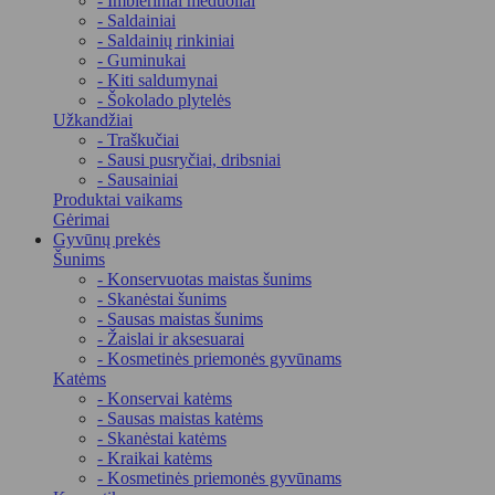
- Imbieriniai meduoliai
- Saldainiai
- Saldainių rinkiniai
- Guminukai
- Kiti saldumynai
- Šokolado plytelės
Užkandžiai
- Traškučiai
- Sausi pusryčiai, dribsniai
- Sausainiai
Produktai vaikams
Gėrimai
Gyvūnų prekės
Šunims
- Konservuotas maistas šunims
- Skanėstai šunims
- Sausas maistas šunims
- Žaislai ir aksesuarai
- Kosmetinės priemonės gyvūnams
Katėms
- Konservai katėms
- Sausas maistas katėms
- Skanėstai katėms
- Kraikai katėms
- Kosmetinės priemonės gyvūnams