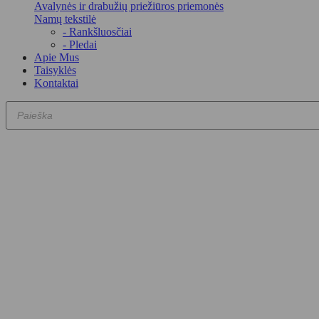
Avalynės ir drabužių priežiūros priemonės
Namų tekstilė
- Rankšluosčiai
- Pledai
Apie Mus
Taisyklės
Kontaktai
Products
search