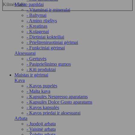
Kilmės šalis
Maisto papildai
- Vitaminai ir mineralai
- Baltymai
- Amino rūgštys
- Kreatinas
- Kolagenai
- Dietiniai kokteiliai
- Prieštreniruotiniai gėrimai
- Funkciniai gėrimai
Aksesuarai
- Gertuvės
- Pasipriešinimo gumos
- Kiti produktai
Maistas ir gėrimai
Kava
- Kavos pupelės
- Malta kava
- Kapsulės Nespresso aparatams
- Kapsulės Dolce Gusto aparatams
- Kavos kapsulės
- Kavos priedai ir aksesuarai
Arbata
- Juodoji arbata
- Vaisinė arbata
- Žolelių arbata