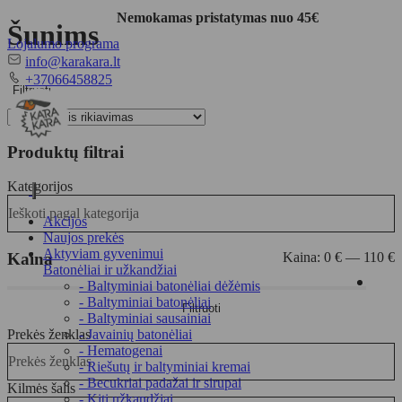
Nemokamas pristatymas nuo 45€
Šunims
Lojalumo programa
El.
info@karakara.lt
paštas
Telefonas
+37066458825
Filtruoti
Produktų filtrai
Kategorijos
Toggle
Ieškoti pagal kategorija
navigation
Akcijos
Naujos prekės
Aktyviam gyvenimui
Kaina
Kaina:
0 €
—
110 €
Batonėliai ir užkandžiai
- Baltyminiai batonėliai dėžėmis
Min
Maks
- Baltyminiai batonėliai
Filtruoti
kaina
kaina
- Baltyminiai sausainiai
Prekės ženklas
- Javainių batonėliai
- Hematogenai
Prekės ženklas
- Riešutų ir baltyminiai kremai
- Becukriai padažai ir sirupai
Kilmės šalis
- Kiti užkandžiai