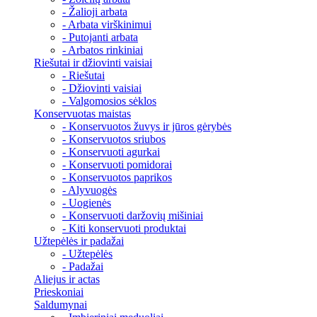
- Žalioji arbata
- Arbata virškinimui
- Putojanti arbata
- Arbatos rinkiniai
Riešutai ir džiovinti vaisiai
- Riešutai
- Džiovinti vaisiai
- Valgomosios sėklos
Konservuotas maistas
- Konservuotos žuvys ir jūros gėrybės
- Konservuotos sriubos
- Konservuoti agurkai
- Konservuoti pomidorai
- Konservuotos paprikos
- Alyvuogės
- Uogienės
- Konservuoti daržovių mišiniai
- Kiti konservuoti produktai
Užtepėlės ir padažai
- Užtepėlės
- Padažai
Aliejus ir actas
Prieskoniai
Saldumynai