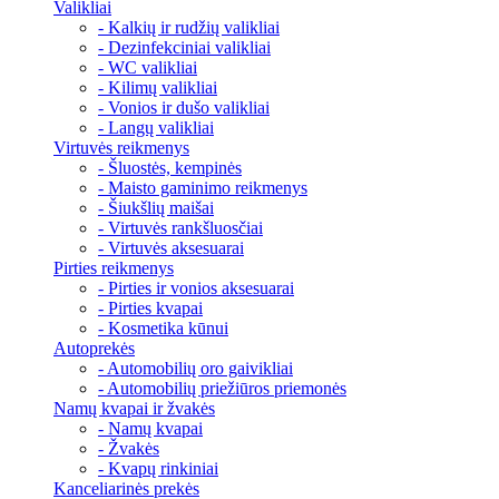
Valikliai
- Kalkių ir rudžių valikliai
- Dezinfekciniai valikliai
- WC valikliai
- Kilimų valikliai
- Vonios ir dušo valikliai
- Langų valikliai
Virtuvės reikmenys
- Šluostės, kempinės
- Maisto gaminimo reikmenys
- Šiukšlių maišai
- Virtuvės rankšluosčiai
- Virtuvės aksesuarai
Pirties reikmenys
- Pirties ir vonios aksesuarai
- Pirties kvapai
- Kosmetika kūnui
Autoprekės
- Automobilių oro gaivikliai
- Automobilių priežiūros priemonės
Namų kvapai ir žvakės
- Namų kvapai
- Žvakės
- Kvapų rinkiniai
Kanceliarinės prekės