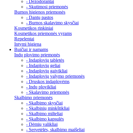
- Dezodorantai
- Skutimosi priemonės
Burnos higienos priemonės
- Dantų pastos
- Burnos skalavimo skysčiai
Kosmetikos rinkiniai
Kosmetikos priemonės vyrams
Repelentai
Intymi higiena
Buičiai ir namams
Indų plovimo priemonės
- Indaplovių tabletės
- Indaplovių geliai
- Indaplovių gaivikliai
- Indaplovių valymo priemonės
- Druskos indaplovėms
- Indų plovikliai
- Skalavimo priemonės
Skalbimo priemonės
- Skalbimo skysčiai
- Skalbinių minkštikliai
- Skalbimo milteliai
- Skalbimo kapsulės
- Dėmių valikliai
- Servetėlės, skalbimo maišeliai