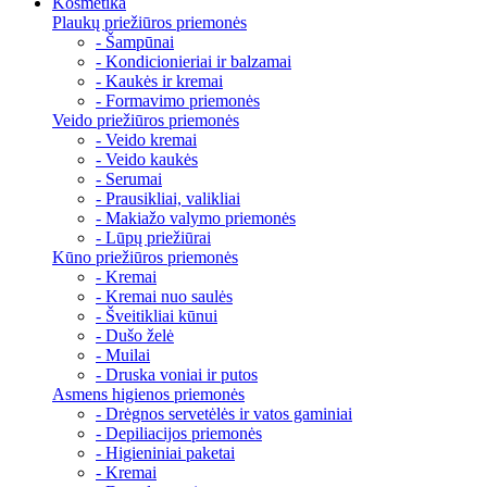
Kosmetika
Plaukų priežiūros priemonės
- Šampūnai
- Kondicionieriai ir balzamai
- Kaukės ir kremai
- Formavimo priemonės
Veido priežiūros priemonės
- Veido kremai
- Veido kaukės
- Serumai
- Prausikliai, valikliai
- Makiažo valymo priemonės
- Lūpų priežiūrai
Kūno priežiūros priemonės
- Kremai
- Kremai nuo saulės
- Šveitikliai kūnui
- Dušo želė
- Muilai
- Druska voniai ir putos
Asmens higienos priemonės
- Drėgnos servetėlės ir vatos gaminiai
- Depiliacijos priemonės
- Higieniniai paketai
- Kremai