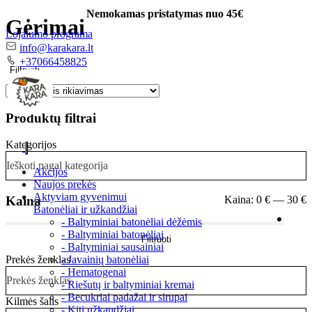
Nemokamas pristatymas nuo 45€
Gėrimai
Lojalumo programa
El.
info@karakara.lt
paštas
Telefonas
+37066458825
Filtruoti
Produktų filtrai
Kategorijos
Toggle
Ieškoti pagal kategorija
navigation
Akcijos
Naujos prekės
Aktyviam gyvenimui
Kaina
Kaina:
0 €
—
30 €
Batonėliai ir užkandžiai
- Baltyminiai batonėliai dėžėmis
Min
Maks
- Baltyminiai batonėliai
Filtruoti
kaina
kaina
- Baltyminiai sausainiai
Prekės ženklas
- Javainių batonėliai
- Hematogenai
Prekės ženklas
- Riešutų ir baltyminiai kremai
- Becukriai padažai ir sirupai
Kilmės šalis
- Kiti užkandžiai