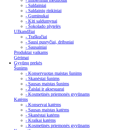
- Imbieriniai meduoliai
- Saldainiai
- Saldainių rinkiniai
- Guminukai
- Kiti saldumynai
- Šokolado plytelės
Užkandžiai
- Traškučiai
- Sausi pusryčiai, dribsniai
- Sausainiai
Produktai vaikams
Gėrimai
Gyvūnų prekės
Šunims
- Konservuotas maistas šunims
- Skanėstai šunims
- Sausas maistas šunims
- Žaislai ir aksesuarai
- Kosmetinės priemonės gyvūnams
Katėms
- Konservai katėms
- Sausas maistas katėms
- Skanėstai katėms
- Kraikai katėms
- Kosmetinės priemonės gyvūnams