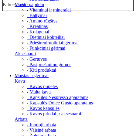
Kilmės šalis
Maisto papildai
- Vitaminai ir mineralai
- Baltymai
- Amino rūgštys
- Kreatinas
- Kolagenai
- Dietiniai kokteiliai
- Prieštreniruotiniai gėrimai
- Funkciniai gėrimai
Aksesuarai
- Gertuvės
- Pasipriešinimo gumos
- Kiti produktai
Maistas ir gėrimai
Kava
- Kavos pupelės
- Malta kava
- Kapsulės Nespresso aparatams
- Kapsulės Dolce Gusto aparatams
- Kavos kapsulės
- Kavos priedai ir aksesuarai
Arbata
- Juodoji arbata
- Vaisinė arbata
- Žolelių arbata