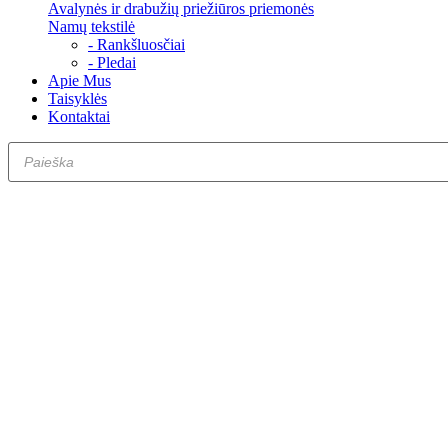
Avalynės ir drabužių priežiūros priemonės
Namų tekstilė
- Rankšluosčiai
- Pledai
Apie Mus
Taisyklės
Kontaktai
Products
search