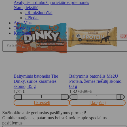
1,99 €.
1,39 €.
73,15 €.
47,55 €.
Avalynės ir drabužių priežiūros priemonės
Namų tekstilė
- Rankšluosčiai
- Pledai
Apie Mus
Taisyklės
Kontaktai
-3
Products
search
Baltyminis batonėlis The
Baltyminis batonėlis Me2U
Dinky, sūrios karamelės
Protein, žemės riešutų skonio,
skonio, 35 g
60 g
1,75
€
1,32
€
1,89
€
Original
Current
price
price
Į krepšelį
Į krepšelį
was:
is:
1,89 €.
1,32 €.
Sužinokite apie geriausius pasiūlymus pirmieji!
Gaukite naujienas, patarimus bei sužinokite apie specialius
pasiūlymus.