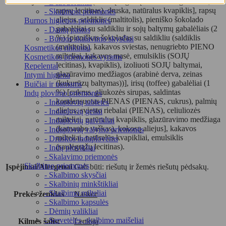
dalys
emulsikliai (riebalų rūgščių mono- ir digliceridai,
- Dezodorantai
rapsų lecitinas), druska, natūralus kvapiklis], rapsų
- Skutimosi priemonės
aliejus, saldiklis (maltitolis), pieniško šokolado
Burnos higienos priemonės
gabalėliai su saldikliu ir sojų baltymų gabalėliais (2
- Dantų pastos
%) [pieniškas šokoladas su saldikliu (saldiklis
- Burnos skalavimo skysčiai
(maltitolis), kakavos sviestas, nenugriebto PIENO
Kosmetikos rinkiniai
milteliai, kakavos masė, emulsiklis (SOJŲ
Kosmetikos priemonės vyrams
lecitinas), kvapiklis), izoliuoti SOJŲ baltymai,
Repelentai
glazūravimo medžiagos (arabinė derva, zeinas
Intymi higiena
(kukurūzų baltymas))], irisų (toffee) gabalėliai (1
Buičiai ir namams
%) [cukrus, gliukozės sirupas, saldintas
Indų plovimo priemonės
kondensuotas PIENAS (PIENAS, cukrus), palmių
- Indaplovių tabletės
aliejus, sviesto riebalai (PIENAS), celiuliozės
- Indaplovių geliai
milteliai, natūralus kvapiklis, glazūravimo medžiaga
- Indaplovių gaivikliai
(karnaubo vaškas), kokosų aliejus], kakavos
- Indaplovių valymo priemonės
milteliai, natūralūs kvapikliai, emulsiklis
- Druskos indaplovėms
(saulėgrąžų lecitinas).
- Indų plovikliai
- Skalavimo priemonės
Skalbimo priemonės
Įspėjimai/Alergenai
Gali būti: riešutų ir žemės riešutų pėdsakų.
- Skalbimo skysčiai
- Skalbinių minkštikliai
- Skalbimo milteliai
Prekės ženklas
Naskor
- Skalbimo kapsulės
- Dėmių valikliai
- Servetėlės, skalbimo maišeliai
Kilmės šalis:
Lenkija