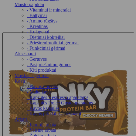
Maisto papildai
- Vitaminai ir mineralai
- Baltymai
- Amino rūgštys
- Kreatinas
- Kolagenai
- Dietiniai kokteiliai
- Prieštreniruotiniai gėrimai
- Funkciniai gėrimai
Aksesuarai
- Gertuvės
- Pasipriešinimo gumos
- Kiti produktai
Maistas ir gėrimai
Kava
- Kavos pupelės
- Malta kava
- Kapsulės Nespresso aparatams
- Kapsulės Dolce Gusto aparatams
- Kavos kapsulės
- Kavos priedai ir aksesuarai
Arbata
- Juodoji arbata
- Vaisinė arbata
- Žolelių arbata