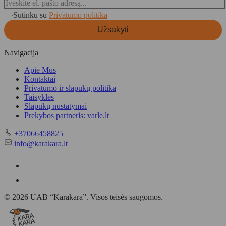
Sutinku su
Privatumo politika
Užsakyti
Navigacija
Apie Mus
Kontaktai
Privatumo ir slapukų politika
Taisyklės
Slapukų nustatymai
Prekybos partneris: varle.lt
Telefonas
+37066458825
El.
info@karakara.lt
paštas
© 2026 UAB “Karakara”. Visos teisės saugomos.