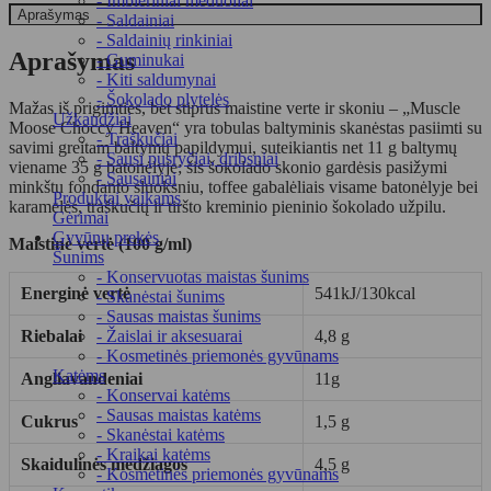
- Imbieriniai meduoliai
Aprašymas
35
- Saldainiai
g
- Saldainių rinkiniai
Aprašymas
- Guminukai
- Kiti saldumynai
- Šokolado plytelės
Mažas iš prigimties, bet stiprus maistine verte ir skoniu – „Muscle
Užkandžiai
Moose Choccy Heaven“ yra tobulas baltyminis skanėstas pasiimti su
- Traškučiai
savimi greitam baltymų papildymui, suteikiantis net 11 g baltymų
- Sausi pusryčiai, dribsniai
viename 35 g batonėlyje; šis šokolado skonio gardėsis pasižymi
- Sausainiai
minkštu fondanto sluoksniu, toffee gabalėliais visame batonėlyje bei
Produktai vaikams
karamelės, traškučių ir tiršto kreminio pieninio šokolado užpilu.
Gėrimai
Gyvūnų prekės
Maistinė vertė (100 g/ml)
Šunims
- Konservuotas maistas šunims
Energinė vertė
541kJ/130kcal
- Skanėstai šunims
- Sausas maistas šunims
Riebalai
4,8 g
- Žaislai ir aksesuarai
- Kosmetinės priemonės gyvūnams
Katėms
Angliavandeniai
11g
- Konservai katėms
- Sausas maistas katėms
Cukrus
1,5 g
- Skanėstai katėms
- Kraikai katėms
Skaidulinės medžiagos
4,5 g
- Kosmetinės priemonės gyvūnams