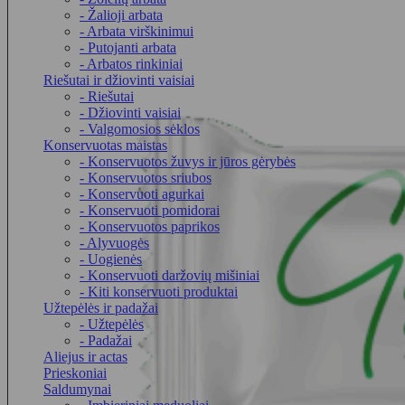
- Žalioji arbata
- Arbata virškinimui
- Putojanti arbata
- Arbatos rinkiniai
Riešutai ir džiovinti vaisiai
- Riešutai
- Džiovinti vaisiai
- Valgomosios sėklos
Konservuotas maistas
- Konservuotos žuvys ir jūros gėrybės
- Konservuotos sriubos
- Konservuoti agurkai
- Konservuoti pomidorai
- Konservuotos paprikos
- Alyvuogės
- Uogienės
- Konservuoti daržovių mišiniai
- Kiti konservuoti produktai
Užtepėlės ir padažai
- Užtepėlės
- Padažai
Aliejus ir actas
Prieskoniai
Saldumynai