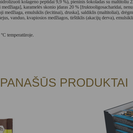
rolizuoti kolageno peptidai 9,9 %), pieninis šokoladas su maltitoliu 22 
oji medžiaga], karamelės skonio įdaras 20 % [fruktooligosacharidai, nenu
ji medžiaga, emulsiklis (lecitinai), druska], saldiklis (maltitoliai), drė
ejus, vanduo, kvapiosios medžiagos, tirštiklis (akacijų derva), emulsikli
5 °C temperatūroje.
PANAŠŪS PRODUKTAI