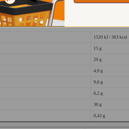
įdaru pieniniame šokolade. Su saldikliu. Be glitimo. Mažai cukrų.
1520 kJ / 363 kcal
15 g
29 g
4,9 g
9,6 g
6,2 g
30 g
0,43 g