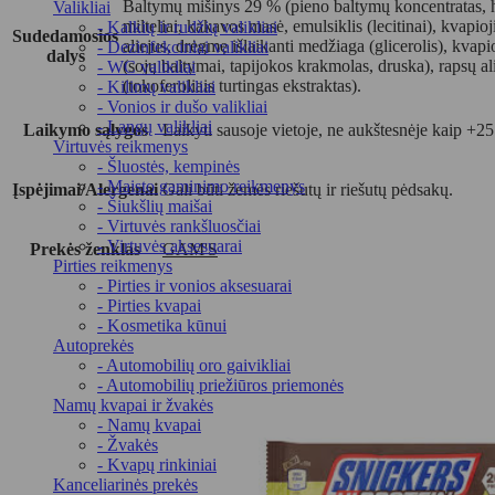
Baltymų mišinys 29 % (pieno baltymų koncentratas, hid
Valikliai
milteliai, kakavos masė, emulsiklis (lecitinai), kvapi
- Kalkių ir rudžių valikliai
Sudedamosios
aliejus, drėgmę išlaikanti medžiaga (glicerolis), kvapio
- Dezinfekciniai valikliai
dalys
(sojų baltymai, tapijokos krakmolas, druska), rapsų ali
- WC valikliai
(tokoferoliais turtingas ekstraktas).
- Kilimų valikliai
- Vonios ir dušo valikliai
- Langų valikliai
Laikymo sąlygos
Laikyti sausoje vietoje, ne aukštesnėje kaip +2
Virtuvės reikmenys
- Šluostės, kempinės
- Maisto gaminimo reikmenys
Įspėjimai/Alergenai
Gali būti žemės riešutų ir riešutų pėdsakų.
- Šiukšlių maišai
- Virtuvės rankšluosčiai
- Virtuvės aksesuarai
Prekės ženklas
GAM'S
Pirties reikmenys
- Pirties ir vonios aksesuarai
- Pirties kvapai
- Kosmetika kūnui
Autoprekės
- Automobilių oro gaivikliai
- Automobilių priežiūros priemonės
Namų kvapai ir žvakės
- Namų kvapai
- Žvakės
- Kvapų rinkiniai
Kanceliarinės prekės