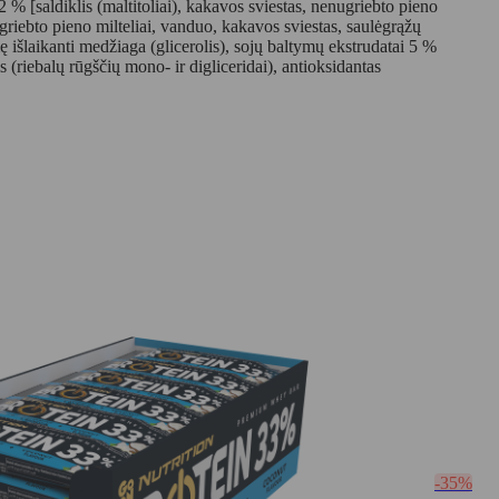
% [saldiklis (maltitoliai), kakavos sviestas, nenugriebto pieno
griebto pieno milteliai, vanduo, kakavos sviestas, saulėgrąžų
gmę išlaikanti medžiaga (glicerolis), sojų baltymų ekstrudatai 5 %
s (riebalų rūgščių mono- ir digliceridai), antioksidantas
-35%