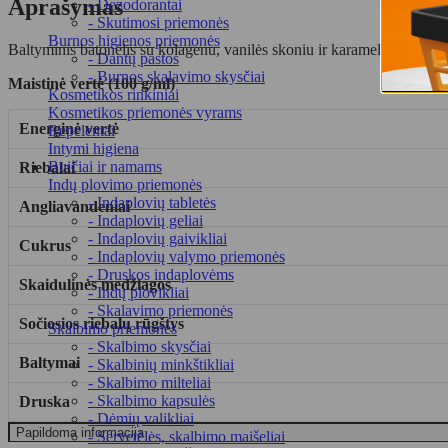
Aprašymas
- Dezodorantai
- Skutimosi priemonės
Burnos higienos priemonės
Baltyminis batonėlis su kolagenu, vanilės skoniu ir karamelės skonio 
- Dantų pastos
- Burnos skalavimo skysčiai
Maistinė vertė (100 g/ml)
Kosmetikos rinkiniai
Kosmetikos priemonės vyrams
Energinė vertė
Repelentai
Intymi higiena
Buičiai ir namams
Riebalai
Indų plovimo priemonės
- Indaplovių tabletės
Angliavandeniai
- Indaplovių geliai
- Indaplovių gaivikliai
Cukrus
- Indaplovių valymo priemonės
- Druskos indaplovėms
Skaidulinės medžiagos
- Indų plovikliai
- Skalavimo priemonės
Sočiosios riebalų rūgštys
Skalbimo priemonės
- Skalbimo skysčiai
Baltymai
- Skalbinių minkštikliai
- Skalbimo milteliai
- Skalbimo kapsulės
Druska
- Dėmių valikliai
Papildoma informacija
- Servetėlės, skalbimo maišeliai