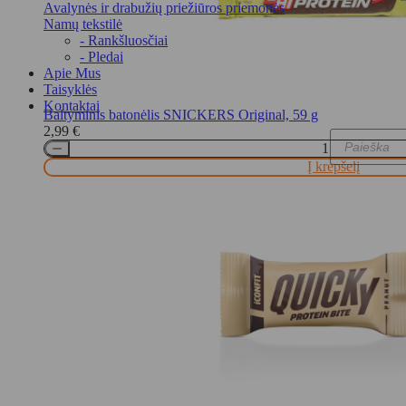
Avalynės ir drabužių priežiūros priemonės
Namų tekstilė
- Rankšluosčiai
- Pledai
Apie Mus
Taisyklės
Kontaktai
Baltyminis batonėlis SNICKERS Original, 59 g
2,99
€
Products
Į krepšelį
search