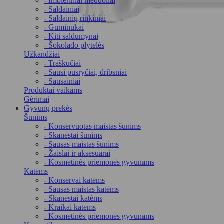
- Imbieriniai meduoliai
- Saldainiai
- Saldainių rinkiniai
- Guminukai
- Kiti saldumynai
- Šokolado plytelės
Užkandžiai
- Traškučiai
- Sausi pusryčiai, dribsniai
- Sausainiai
Produktai vaikams
Gėrimai
Gyvūnų prekės
Šunims
- Konservuotas maistas šunims
- Skanėstai šunims
- Sausas maistas šunims
- Žaislai ir aksesuarai
- Kosmetinės priemonės gyvūnams
Katėms
- Konservai katėms
- Sausas maistas katėms
- Skanėstai katėms
- Kraikai katėms
- Kosmetinės priemonės gyvūnams