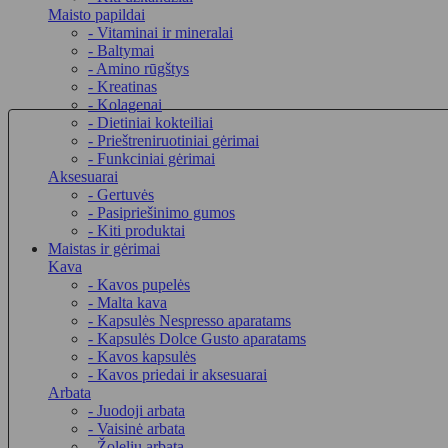
Maisto papildai
- Vitaminai ir mineralai
- Baltymai
- Amino rūgštys
- Kreatinas
- Kolagenai
- Dietiniai kokteiliai
- Prieštreniruotiniai gėrimai
- Funkciniai gėrimai
Aksesuarai
- Gertuvės
- Pasipriešinimo gumos
- Kiti produktai
Maistas ir gėrimai
Kava
- Kavos pupelės
- Malta kava
- Kapsulės Nespresso aparatams
- Kapsulės Dolce Gusto aparatams
- Kavos kapsulės
- Kavos priedai ir aksesuarai
Arbata
- Juodoji arbata
- Vaisinė arbata
- Žolelių arbata