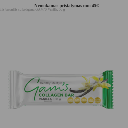
Nemokamas pristatymas nuo 45€
inis batonėlis su kolagenu GAM’S Vanilla, 50 g