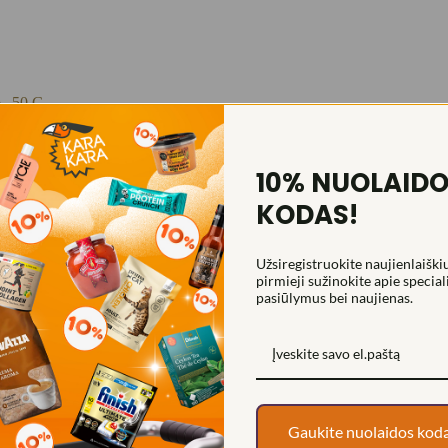
 50 G
10% NUOLAID
padengtas pieniniu šokoladu.
KODAS!
Užsiregistruokite naujienlaiškiu
pirmieji sužinokite apie special
pasiūlymus bei naujienas.
Gaukite nuolaidos kod