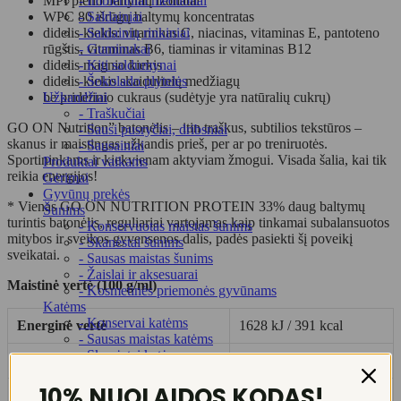
MPI pieno baltymų izoliatai
- Imbieriniai meduoliai
WPC 80 išrūgų baltymų koncentratas
- Saldainiai
didelis kiekis: vitaminas C, niacinas, vitaminas E, pantoteno
- Saldainių rinkiniai
rūgštis, vitaminas B6, tiaminas ir vitaminas B12
- Guminukai
didelis magnio kiekis
- Kiti saldumynai
didelis kiekis skaidulinių medžiagų
- Šokolado plytelės
be pridėtinio cukraus (sudėtyje yra natūralių cukrų)
Užkandžiai
- Traškučiai
GO ON Nutrition” batonėlis – itin traškus, subtilios tekstūros –
- Sausi pusryčiai, dribsniai
skanus ir maistingas užkandis prieš, per ar po treniruotės.
- Sausainiai
Sportininkams ir kiekvienam aktyviam žmogui. Visada šalia, kai tik
Produktai vaikams
reikia energijos!
Gėrimai
Gyvūnų prekės
* Vienas GO ON NUTRITION PROTEIN 33% daug baltymų
Šunims
turintis batonėlis, reguliariai vartojamas kaip tinkamai subalansuotos
- Konservuotas maistas šunims
mitybos ir sveikos gyvensenos dalis, padės pasiekti šį poveikį
- Skanėstai šunims
sveikatai.
- Sausas maistas šunims
- Žaislai ir aksesuarai
Maistinė vertė (100 g/ml)
- Kosmetinės priemonės gyvūnams
Katėms
- Konservai katėms
Energinė vertė
1628 kJ / 391 kcal
- Sausas maistas katėms
- Skanėstai katėms
Riebalai
19
- Kraikai katėms
- Kosmetinės priemonės gyvūnams
10% NUOLAIDOS KODAS!
Angliavandeniai
21