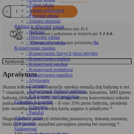
PRICE
PRICE
- Žalioji arbata
WAS:
IS:
produkto
- Arbata virškinimui
41,99 €.
27,29 €.
Į krepšelį
kiekis:
- Putojanti arbata
Proteino
- Arbatos rinkiniai
batonėlis
Riešutai ir džiovinti vaisiai
Nemokamas pristatymas nuo 45 €.
GO
- Riešutai
Pristatymas į paštomatus ar kurjeriu per
1-2 d.d.
ON
- Džiovinti vaisiai
PROTEIN
- Valgomosios sėklos
Platesnė informacija apie pristatymą
čia
33%
Konservuotas maistas
kokosų
- Konservuotos žuvys ir jūros gėrybės
skonio,
- Konservuotos sriubos
Aprašymas
25
- Konservuoti agurkai
x
- Konservuoti pomidorai
50
Aprašymas
- Konservuotos paprikos
g
- Alyvuogės
- Uogienės
Skanus kokosų skonio batonėlis suteikia nemažą dalį baltymų ir net
- Konservuoti daržovių mišiniai
7 vitaminus, ypač svarbius visiems aktyviems žmonėms. MPI (pieno
- Kiti konservuoti produktai
baltymų izoliatas) ir WPC 80 (išrūgų baltymų koncentratas) sukuria
Užtepėlės ir padažai
puikiai subalansuotą sudėtį – iš viso 33% pieno baltymų, prisideda
- Užtepėlės
prie raumenų masės ir sveikų kaulų augimo ir palaikymo *.
- Padažai
Aliejus ir actas
Magnis padeda palaikyti elektrolitų pusiausvyrą, tinkamą raumenų
Prieskoniai
funkciją ir padeda sumažinti pavargimo jausmą bei nuovargį *.
Saldumynai