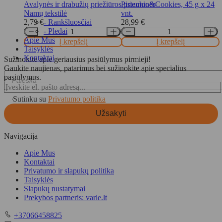
Pistachio&Cookies, 45 g x 24
Avalynės ir drabužių priežiūros priemonės
vnt.
Namų tekstilė
2,79
€
28,99
€
- Rankšluosčiai
- Pledai
Apie Mus
Į krepšelį
Į krepšelį
Taisyklės
Kontaktai
Sužinokite apie geriausius pasiūlymus pirmieji!
Gaukite naujienas, patarimus bei sužinokite apie specialius
pasiūlymus.
Products
search
Sutinku su
Privatumo politika
Užsakyti
Navigacija
Apie Mus
Kontaktai
Privatumo ir slapukų politika
Taisyklės
Slapukų nustatymai
Prekybos partneris: varle.lt
Telefonas
+37066458825