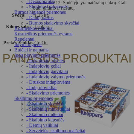
- Dezodorantai
vitaminas B12. Sudėtyje yra natūralių cukrų. Gali
- Skutimosi priemonės
būti: glitimo ir riešutų.
Burnos higienos priemonės
Svoris
1,25 kg
- Dantų pastos
- Burnos skalavimo skysčiai
Kilmės šalis:
Lenkija
Kosmetikos rinkiniai
Kosmetikos priemonės vyrams
Repelentai
Prekės ženklas
Go On
Intymi higiena
Buičiai ir namams
PANAŠŪS PRODUKTAI
Indų plovimo priemonės
- Indaplovių tabletės
- Indaplovių geliai
- Indaplovių gaivikliai
- Indaplovių valymo priemonės
- Druskos indaplovėms
- Indų plovikliai
- Skalavimo priemonės
Skalbimo priemonės
- Skalbimo skysčiai
- Skalbinių minkštikliai
- Skalbimo milteliai
- Skalbimo kapsulės
- Dėmių valikliai
- Servetėlės, skalbimo maišeliai