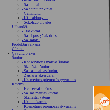
- Imbieriniai meduoliai
- Saldainiai
- Saldainių rinkiniai
- Guminukai
- Kiti saldumynai
- Šokolado plytelės
Užkandžiai
- Traškučiai
- Sausi pusryčiai, dribsniai
- Sausainiai
Produktai vaikams
Gėrimai
Gyvūnų prekės
Šunims
- Konservuotas maistas šunims
- Skanėstai šunims
- Sausas maistas šunims
- Žaislai ir aksesuarai
- Kosmetinės priemonės gyvūnams
Katėms
- Konservai katėms
- Sausas maistas katėms
- Skanėstai katėms
- Kraikai katėms
- Kosmetinės priemonės gyvūnams