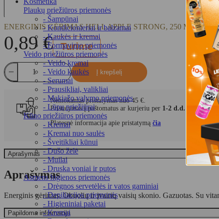
Kosmetika
Plaukų priežiūros priemonės
- Šampūnai
ENERGINIS GĖRIMAS HELL APPLE STRONG, 250 ML
- Kondicionieriai ir balzamai
0,89
€
- Kaukės ir kremai
Turime
- Formavimo priemonės
Veido priežiūros priemonės
- Veido kremai
produkto
- Veido kaukės
Į krepšelį
kiekis:
- Serumai
Energinis
- Prausikliai, valikliai
gėrimas
- Makiažo valymo priemonės
Nemokamas pristatymas nuo 45 €.
HELL
- Lūpų priežiūrai
Pristatymas į paštomatus ar kurjeriu per
1-2 d.d.
Apple
Kūno priežiūros priemonės
Strong,
Platesnė informacija apie pristatymą
čia
- Kremai
250
- Kremai nuo saulės
ml
- Šveitikliai kūnui
- Dušo želė
Aprašymas
- Muilai
- Druska voniai ir putos
Aprašymas
Asmens higienos priemonės
- Drėgnos servetėlės ir vatos gaminiai
- Depiliacijos priemonės
Energinis gėrimas. Obuolių ir įvairių vaisių skonio. Gazuotas. Su vita
- Higieniniai paketai
- Kremai
Papildoma informacija