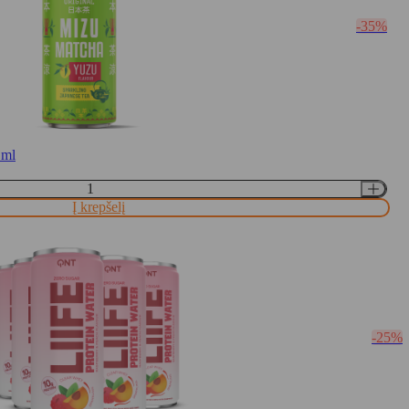
-35%
 ml
Į krepšelį
-25%