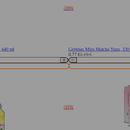
-20%
, 440 ml
Gėrimas Mizu Matcha Yuzu, 330
0,77
€
1,19
€
Original
Current
price
price
was:
is:
1,19 €.
0,77 €.
-31%