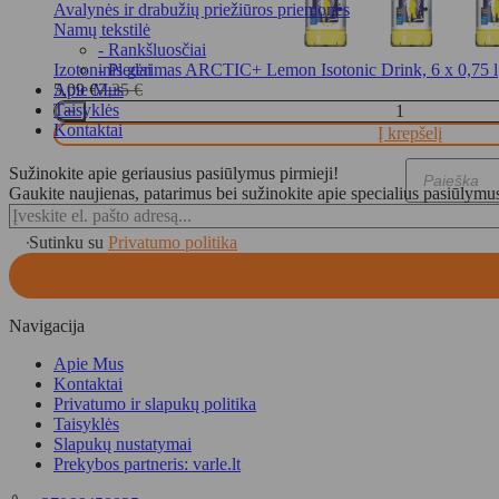
Avalynės ir drabužių priežiūros priemonės
Namų tekstilė
- Rankšluosčiai
Izotoninis gėrimas ARCTIC+ Lemon Isotonic Drink, 6 x 0,75 l
- Pledai
5,09
€
7,35
€
Apie Mus
Original
Current
Taisyklės
price
price
Kontaktai
Į krepšelį
was:
is:
7,35 €.
5,09 €.
Sužinokite apie geriausius pasiūlymus pirmieji!
Products
Gaukite naujienas, patarimus bei sužinokite apie specialius pasiūlymu
search
Sutinku su
Privatumo politika
Navigacija
Apie Mus
Kontaktai
Privatumo ir slapukų politika
Taisyklės
Slapukų nustatymai
Prekybos partneris: varle.lt