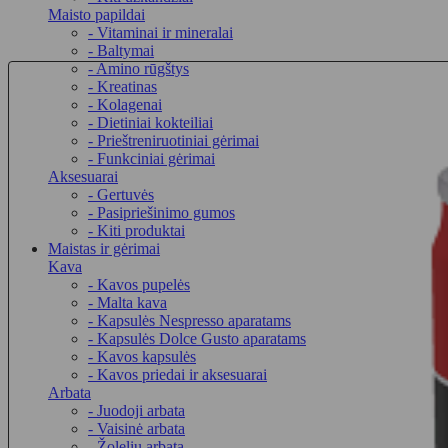
Maisto papildai
- Vitaminai ir mineralai
- Baltymai
- Amino rūgštys
- Kreatinas
- Kolagenai
- Dietiniai kokteiliai
- Prieštreniruotiniai gėrimai
- Funkciniai gėrimai
Aksesuarai
- Gertuvės
- Pasipriešinimo gumos
- Kiti produktai
Maistas ir gėrimai
Kava
- Kavos pupelės
- Malta kava
- Kapsulės Nespresso aparatams
- Kapsulės Dolce Gusto aparatams
- Kavos kapsulės
- Kavos priedai ir aksesuarai
Arbata
- Juodoji arbata
- Vaisinė arbata
- Žolelių arbata