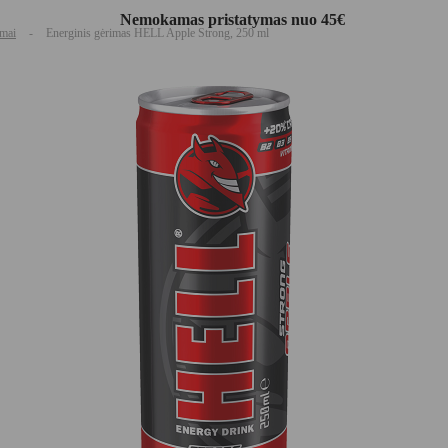
Nemokamas pristatymas nuo 45€
imai
-
Energinis gėrimas HELL Apple Strong, 250 ml