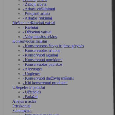
- Žalioji arbata
- Arbata virškinimui
- Putojanti arbata
- Arbatos rinkiniai
Riešutai ir džiovinti vaisiai
- Riešutai
- Džiovinti vaisiai
- Valgomosios sėklos
Konservuotas maistas
- Konservuotos žuvys ir jūros gėrybės
- Konservuotos sriubos
- Konservuoti agurkai
- Konservuoti pomidorai
- Konservuotos paprikos
- Alyvuogės
- Uogienės
- Konservuoti daržovių mišiniai
- Kiti konservuoti produktai
Užtepėlės ir padažai
- Užtepėlės
- Padažai
Aliejus ir actas
Prieskoniai
Saldumynai