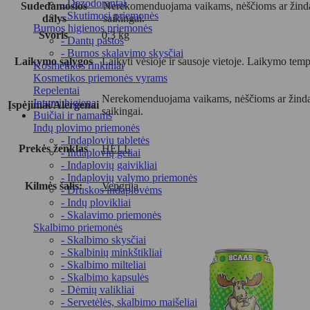
- Dezodorantai
Sudedamosios
Nerekomenduojama vaikams, nėščioms ar žindanč
- Skutimosi priemonės
dalys
saikingai.
Burnos higienos priemonės
Svoris
0,3 kg
- Dantų pastos
- Burnos skalavimo skysčiai
Laikymo sąlygos
Laikyti vėsioje ir sausoje vietoje. Laikymo tem
Kosmetikos rinkiniai
Kosmetikos priemonės vyrams
Repelentai
Nerekomenduojama vaikams, nėščioms ar žindanč
Intymi higiena
Įspėjimai/Alergenai
saikingai.
Buičiai ir namams
Indų plovimo priemonės
- Indaplovių tabletės
Prekės ženklas
HELL
- Indaplovių geliai
- Indaplovių gaivikliai
- Indaplovių valymo priemonės
Kilmės šalis:
Vengrija
- Druskos indaplovėms
- Indų plovikliai
- Skalavimo priemonės
Skalbimo priemonės
- Skalbimo skysčiai
- Skalbinių minkštikliai
- Skalbimo milteliai
- Skalbimo kapsulės
- Dėmių valikliai
- Servetėlės, skalbimo maišeliai