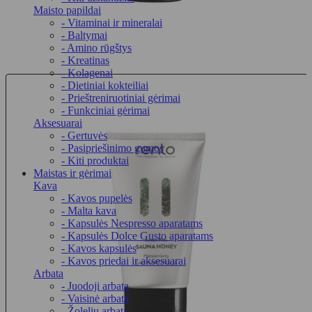
Maisto papildai
- Vitaminai ir mineralai
- Baltymai
- Amino rūgštys
- Kreatinas
- Kolagenai
- Dietiniai kokteiliai
- Prieštreniruotiniai gėrimai
- Funkciniai gėrimai
Aksesuarai
- Gertuvės
- Pasipriešinimo gumos
- Kiti produktai
Maistas ir gėrimai
Kava
- Kavos pupelės
- Malta kava
- Kapsulės Nespresso aparatams
- Kapsulės Dolce Gusto aparatams
- Kavos kapsulės
- Kavos priedai ir aksesuarai
Arbata
- Juodoji arbata
- Vaisinė arbata
- Žolelių arbata