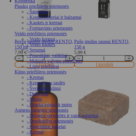
Kosmetika
Plaukų priežiūros priemonės
- Šampūnai
- Kondicionieriai ir balzamai
- Kaukės ir kremai
- Formavimo priemonės
Veido priežiūros priemonės
- Veido kremai
Beržų saunos medus RENTO,
Pušų muilas saunai RENTO,
- Veido kaukės
150 ml
150 g
- Serumai
7,99
€
5,99
€
- Prausikliai, valikliai
- Makiažo valymo priemonės
Į krepšelį
Į krepšelį
- Lūpų priežiūrai
Kūno priežiūros priemonės
- Kremai
- Kremai nuo saulės
- Šveitikliai kūnui
- Dušo želė
- Muilai
- Druska voniai ir putos
Asmens higienos priemonės
- Drėgnos servetėlės ir vatos gaminiai
- Depiliacijos priemonės
- Higieniniai paketai
- Kremai