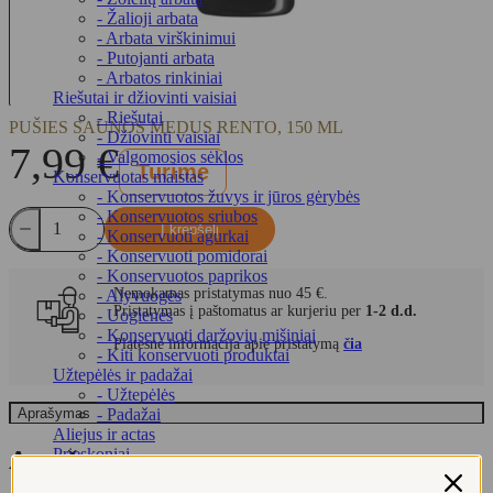
- Žalioji arbata
- Arbata virškinimui
- Putojanti arbata
- Arbatos rinkiniai
Riešutai ir džiovinti vaisiai
- Riešutai
PUŠIES SAUNOS MEDUS RENTO, 150 ML
- Džiovinti vaisiai
7,99
€
- Valgomosios sėklos
Turime
Konservuotas maistas
- Konservuotos žuvys ir jūros gėrybės
produkto
- Konservuotos sriubos
Į krepšelį
kiekis:
- Konservuoti agurkai
Pušies
- Konservuoti pomidorai
saunos
- Konservuotos paprikos
Nemokamas pristatymas nuo 45 €.
medus
- Alyvuogės
Pristatymas į paštomatus ar kurjeriu per
1-2 d.d.
RENTO,
- Uogienės
150
- Konservuoti daržovių mišiniai
Platesnė informacija apie pristatymą
čia
ml
- Kiti konservuoti produktai
Užtepėlės ir padažai
- Užtepėlės
Aprašymas
- Padažai
Aliejus ir actas
Prieskoniai
Aprašymas
Saldumynai