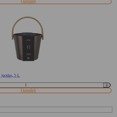
Į krepšelį
 juodas, 5 L
Į krepšelį