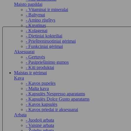
Maisto papildai
- Vitaminai ir mineralai
- Baltymai
- Amino rūgštys
- Kreatinas
- Kolagenai
- Dietiniai kokteiliai
- Prieštreniruotiniai gėrimai
- Funkciniai gėrimai
Aksesuarai
- Gertuvės
- Pasipriešinimo gumos
- Kiti produktai
Maistas ir gėrimai
Kava
- Kavos pupelės
- Malta kava
- Kapsulės Nespresso aparatams
- Kapsulės Dolce Gusto aparatams
- Kavos kapsulės
- Kavos priedai ir aksesuarai
Arbata
- Juodoji arbata
- Vaisinė arbata
- Žolelių arbata