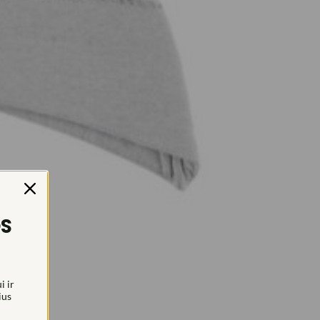
OS
i ir
ius