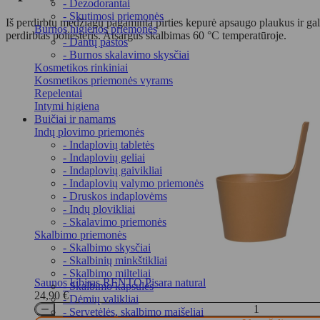
- Dezodorantai
- Skutimosi priemonės
Iš perdirbtų medžiagų pagaminta pirties kepurė apsaugo plaukus ir gal
Burnos higienos priemonės
perdirbtas poliesteris. Atsargus skalbimas 60 °C temperatūroje.
- Dantų pastos
- Burnos skalavimo skysčiai
Kosmetikos rinkiniai
Kosmetikos priemonės vyrams
Repelentai
Intymi higiena
Buičiai ir namams
Indų plovimo priemonės
- Indaplovių tabletės
- Indaplovių geliai
- Indaplovių gaivikliai
- Indaplovių valymo priemonės
- Druskos indaplovėms
- Indų plovikliai
- Skalavimo priemonės
Skalbimo priemonės
- Skalbimo skysčiai
- Skalbinių minkštikliai
- Skalbimo milteliai
Saunos kibiras RENTO Pisara natural
- Skalbimo kapsulės
24,90
€
- Dėmių valikliai
- Servetėlės, skalbimo maišeliai