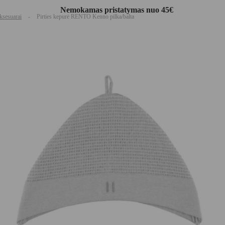
Nemokamas pristatymas nuo 45€
aksesuarai
-
Pirties kepurė RENTO Kenno pilka/balta