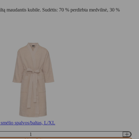
iltą maudantis kubile. Sudėtis: 70 % perdirbta medvilnė, 30 %
mėlio spalvos/baltas, L/XL