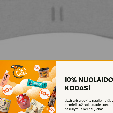
10% NUOLAID
KODAS!
Užsiregistruokite naujienlaiškiu
pirmieji sužinokite apie special
pasiūlymus bei naujienas.