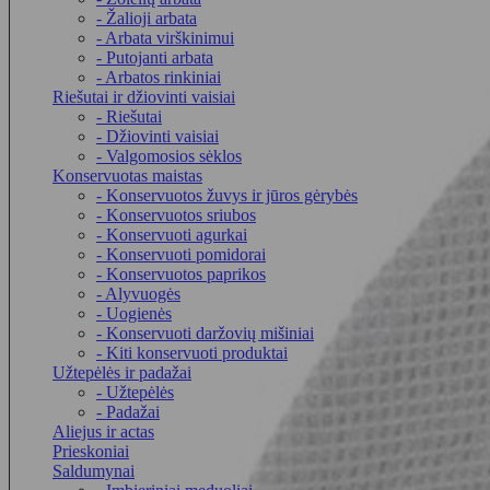
- Žalioji arbata
- Arbata virškinimui
- Putojanti arbata
- Arbatos rinkiniai
Riešutai ir džiovinti vaisiai
- Riešutai
- Džiovinti vaisiai
- Valgomosios sėklos
Konservuotas maistas
- Konservuotos žuvys ir jūros gėrybės
- Konservuotos sriubos
- Konservuoti agurkai
- Konservuoti pomidorai
- Konservuotos paprikos
- Alyvuogės
- Uogienės
- Konservuoti daržovių mišiniai
- Kiti konservuoti produktai
Užtepėlės ir padažai
- Užtepėlės
- Padažai
Aliejus ir actas
Prieskoniai
Saldumynai