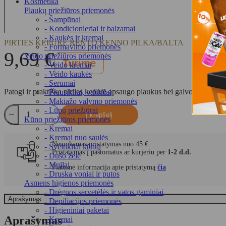
Kosmetika
Plaukų priežiūros priemonės
- Šampūnai
- Kondicionieriai ir balzamai
- Kaukės ir kremai
PIRTIES KEPURĖ RENTO KENNO PILKA/BALTA
- Formavimo priemonės
9,69
€
Veido priežiūros priemonės
Turime
- Veido kremai
- Veido kaukės
- Serumai
Patogi ir praktiška pirties kepurė apsaugo plaukus bei galvos odą nuo 
- Prausikliai, valikliai
- Makiažo valymo priemonės
produkto
- Lūpų priežiūrai
Į krepšelį
kiekis:
Kūno priežiūros priemonės
Pirties
- Kremai
kepurė
- Kremai nuo saulės
Nemokamas pristatymas nuo 45 €.
RENTO
- Šveitikliai kūnui
Pristatymas į paštomatus ar kurjeriu per
1-2 d.d.
Kenno
- Dušo želė
pilka/balta
- Muilai
Platesnė informacija apie pristatymą
čia
- Druska voniai ir putos
Asmens higienos priemonės
- Drėgnos servetėlės ir vatos gaminiai
Aprašymas
- Depiliacijos priemonės
- Higieniniai paketai
Aprašymas
- Kremai