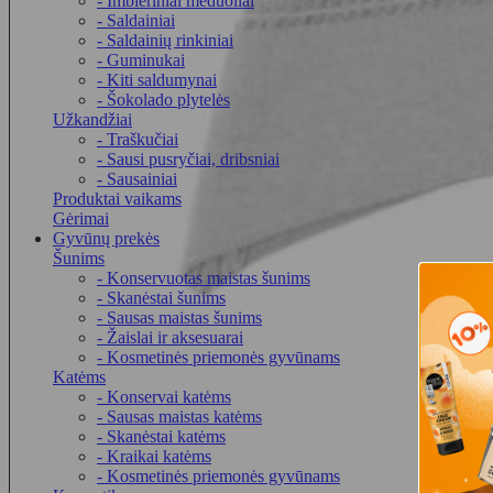
- Imbieriniai meduoliai
- Saldainiai
- Saldainių rinkiniai
- Guminukai
- Kiti saldumynai
- Šokolado plytelės
Užkandžiai
- Traškučiai
- Sausi pusryčiai, dribsniai
- Sausainiai
Produktai vaikams
Gėrimai
Gyvūnų prekės
Šunims
- Konservuotas maistas šunims
- Skanėstai šunims
- Sausas maistas šunims
- Žaislai ir aksesuarai
- Kosmetinės priemonės gyvūnams
Katėms
- Konservai katėms
- Sausas maistas katėms
- Skanėstai katėms
- Kraikai katėms
- Kosmetinės priemonės gyvūnams