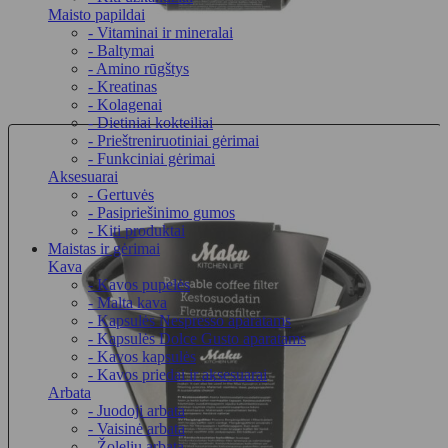
Maisto papildai
- Vitaminai ir mineralai
- Baltymai
- Amino rūgštys
- Kreatinas
- Kolagenai
- Dietiniai kokteiliai
- Prieštreniruotiniai gėrimai
- Funkciniai gėrimai
Aksesuarai
- Gertuvės
- Pasipriešinimo gumos
- Kiti produktai
Maistas ir gėrimai
Kava
- Kavos pupelės
- Malta kava
- Kapsulės Nespresso aparatams
- Kapsulės Dolce Gusto aparatams
- Kavos kapsulės
- Kavos priedai ir aksesuarai
Arbata
- Juodoji arbata
- Vaisinė arbata
- Žolelių arbata