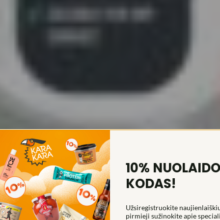
10% NUOLAID
KODAS!
Užsiregistruokite naujienlaiškiu
pirmieji sužinokite apie special