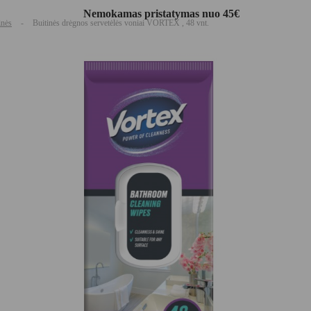
Nemokamas pristatymas nuo 45€
inės
-
Buitinės drėgnos servetėlės voniai VORTEX , 48 vnt.