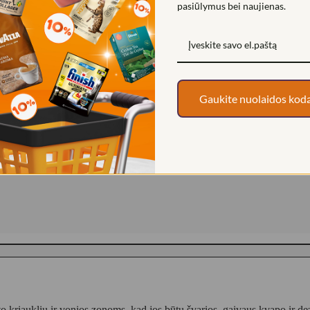
pasiūlymus bei naujienas.
NT.
Gaukite nuolaidos kod
eto,kriauklių ir vonios zonoms, kad jos būtų švarios, gaivaus kvapo ir