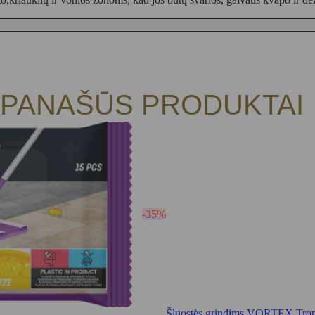
PANAŠŪS PRODUKTAI
-35%
Šluostės grindims VORTEX Tropic