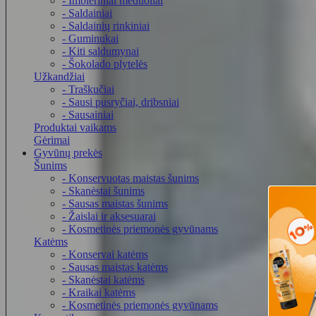
- Imbieriniai meduoliai
- Saldainiai
- Saldainių rinkiniai
- Guminukai
- Kiti saldumynai
- Šokolado plytelės
Užkandžiai
- Traškučiai
- Sausi pusryčiai, dribsniai
- Sausainiai
Produktai vaikams
Gėrimai
Gyvūnų prekės
Šunims
- Konservuotas maistas šunims
- Skanėstai šunims
- Sausas maistas šunims
- Žaislai ir aksesuarai
- Kosmetinės priemonės gyvūnams
Katėms
- Konservai katėms
- Sausas maistas katėms
- Skanėstai katėms
- Kraikai katėms
- Kosmetinės priemonės gyvūnams