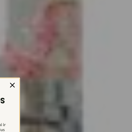
OS
i ir
ius