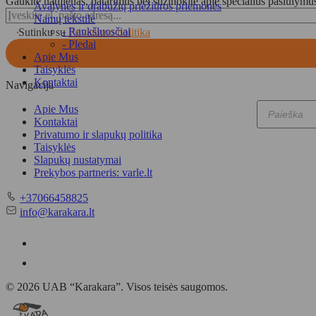
Gaukite naujienas, patarimus bei sužinokite apie specialius pasiūlymu
Avalynės ir drabužių priežiūros priemonės
Namų tekstilė
- Rankšluosčiai
Sutinku su
Privatumo politika
- Pledai
Apie Mus
Taisyklės
Kontaktai
Navigacija
Apie Mus
Products
Kontaktai
search
Privatumo ir slapukų politika
Taisyklės
Slapukų nustatymai
Prekybos partneris: varle.lt
Telefonas
+37066458825
El.
info@karakara.lt
paštas
© 2026 UAB “Karakara”. Visos teisės saugomos.