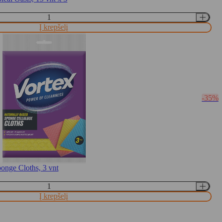
Į krepšelį
-35%
onge Cloths, 3 vnt
Į krepšelį