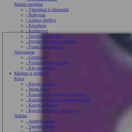
Maisto papildai
- Vitaminai ir mineralai
- Baltymai
- Amino rūgštys
- Kreatinas
- Kolagenai
- Dietiniai kokteiliai
- Prieštreniruotiniai gėrimai
- Funkciniai gėrimai
Aksesuarai
- Gertuvės
- Pasipriešinimo gumos
- Kiti produktai
Maistas ir gėrimai
Kava
- Kavos pupelės
- Malta kava
- Kapsulės Nespresso aparatams
- Kapsulės Dolce Gusto aparatams
- Kavos kapsulės
- Kavos priedai ir aksesuarai
Arbata
- Juodoji arbata
- Vaisinė arbata
- Žolelių arbata