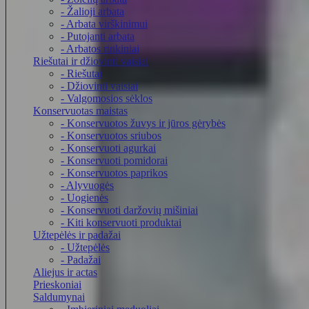
- Žalioji arbata
- Arbata virškinimui
- Putojanti arbata
- Arbatos rinkiniai
Riešutai ir džiovinti vaisiai
- Riešutai
- Džiovinti vaisiai
- Valgomosios sėklos
Konservuotas maistas
- Konservuotos žuvys ir jūros gėrybės
- Konservuotos sriubos
- Konservuoti agurkai
- Konservuoti pomidorai
- Konservuotos paprikos
- Alyvuogės
- Uogienės
- Konservuoti daržovių mišiniai
- Kiti konservuoti produktai
Užtepėlės ir padažai
- Užtepėlės
- Padažai
Aliejus ir actas
Prieskoniai
Saldumynai