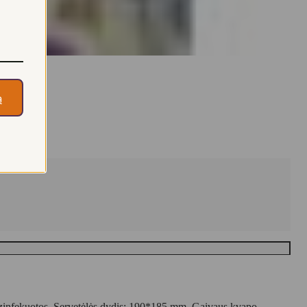
ą
 dezinfekuotos. Servetėlės dydis: 190*185 mm. Gaivaus kvapo.