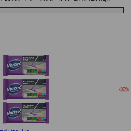
-35%
al Oasis, 15 vnt x 3