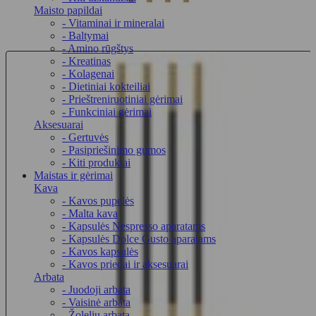
Maisto papildai
- Vitaminai ir mineralai
- Baltymai
- Amino rūgštys
- Kreatinas
- Kolagenai
- Dietiniai kokteiliai
- Prieštreniruotiniai gėrimai
- Funkciniai gėrimai
Aksesuarai
- Gertuvės
- Pasipriešinimo gumos
- Kiti produktai
Maistas ir gėrimai
Kava
- Kavos pupelės
- Malta kava
- Kapsulės Nespresso aparatams
- Kapsulės Dolce Gusto aparatams
- Kavos kapsulės
- Kavos priedai ir aksesuarai
Arbata
- Juodoji arbata
- Vaisinė arbata
- Žolelių arbata