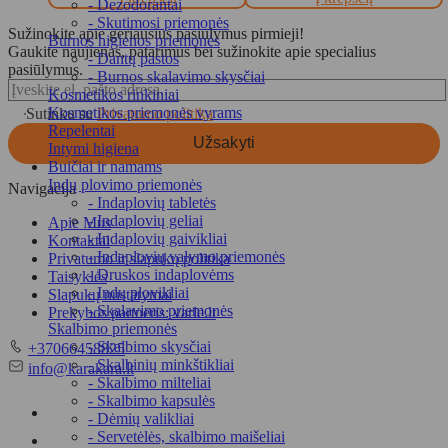
- Dezodorantai
- Skutimosi priemonės
Sužinokite apie geriausius pasiūlymus pirmieji!
Burnos higienos priemonės
Gaukite naujienas, patarimus bei sužinokite apie specialius
- Dantų pastos
pasiūlymus.
- Burnos skalavimo skysčiai
Kosmetikos rinkiniai
Kosmetikos priemonės vyrams
Sutinku su
Privatumo politika
Repelentai
Užsakyti
Intymi higiena
Buičiai ir namams
Indų plovimo priemonės
Navigacija
- Indaplovių tabletės
- Indaplovių geliai
Apie Mus
- Indaplovių gaivikliai
Kontaktai
- Indaplovių valymo priemonės
Privatumo ir slapukų politika
- Druskos indaplovėms
Taisyklės
- Indų plovikliai
Slapukų nustatymai
- Skalavimo priemonės
Prekybos partneris: varle.lt
Skalbimo priemonės
Telefonas
- Skalbimo skysčiai
+37066458825
- Skalbinių minkštikliai
El.
info@karakara.lt
- Skalbimo milteliai
paštas
- Skalbimo kapsulės
- Dėmių valikliai
- Servetėlės, skalbimo maišeliai