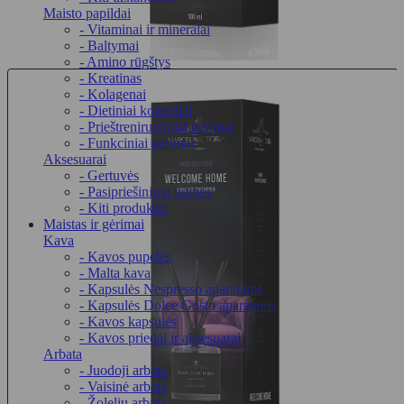
Maisto papildai
- Vitaminai ir mineralai
- Baltymai
- Amino rūgštys
- Kreatinas
- Kolagenai
- Dietiniai kokteiliai
- Prieštreniruotiniai gėrimai
- Funkciniai gėrimai
Aksesuarai
- Gertuvės
- Pasipriešinimo gumos
- Kiti produktai
Maistas ir gėrimai
Kava
- Kavos pupelės
- Malta kava
- Kapsulės Nespresso aparatams
- Kapsulės Dolce Gusto aparatams
- Kavos kapsulės
- Kavos priedai ir aksesuarai
Arbata
- Juodoji arbata
- Vaisinė arbata
- Žolelių arbata