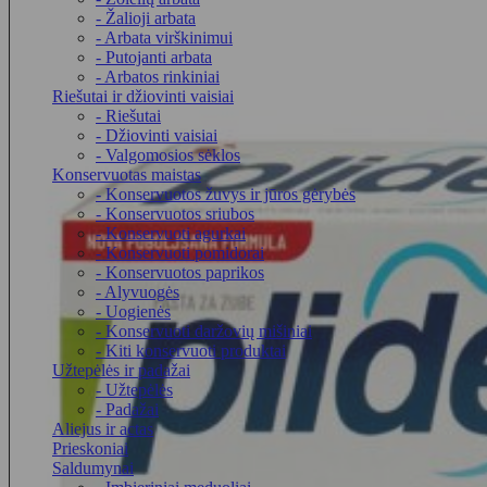
- Žalioji arbata
- Arbata virškinimui
- Putojanti arbata
- Arbatos rinkiniai
Riešutai ir džiovinti vaisiai
- Riešutai
- Džiovinti vaisiai
- Valgomosios sėklos
Konservuotas maistas
- Konservuotos žuvys ir jūros gėrybės
- Konservuotos sriubos
- Konservuoti agurkai
- Konservuoti pomidorai
- Konservuotos paprikos
- Alyvuogės
- Uogienės
- Konservuoti daržovių mišiniai
- Kiti konservuoti produktai
Užtepėlės ir padažai
- Užtepėlės
- Padažai
Aliejus ir actas
Prieskoniai
Saldumynai