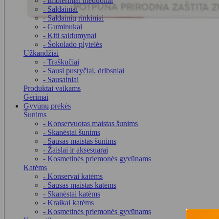
- Imbieriniai meduoliai
- Saldainiai
- Saldainių rinkiniai
- Guminukai
- Kiti saldumynai
- Šokolado plytelės
Užkandžiai
- Traškučiai
- Sausi pusryčiai, dribsniai
- Sausainiai
Produktai vaikams
Gėrimai
Gyvūnų prekės
Šunims
- Konservuotas maistas šunims
- Skanėstai šunims
- Sausas maistas šunims
- Žaislai ir aksesuarai
- Kosmetinės priemonės gyvūnams
Katėms
- Konservai katėms
- Sausas maistas katėms
- Skanėstai katėms
- Kraikai katėms
- Kosmetinės priemonės gyvūnams