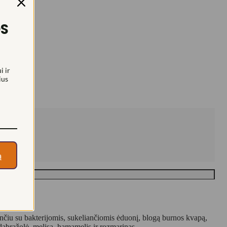
OS
i ir
ius
ą
nčiu su bakterijomis, sukeliančiomis ėduonį, blogą burnos kvapą,
sidabražolė, melisa, hamamelis ir rozmarinas.