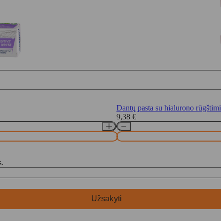
Dantų pasta su hialurono rūgšti
9,38
€
s.
Užsakyti