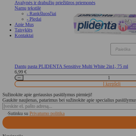
Avalynės ir drabužių priežiūros priemonės
Namų tekstilė
- Rankšluosčiai
- Pledai
Apie Mus
Taisyklės
Kontaktai
Products
search
Dantų pasta PLIDENTA Sensitive Multi White 2in1, 75 ml
6,99
€
Į krepšelį
Sužinokite apie geriausius pasiūlymus pirmieji!
Gaukite naujienas, patarimus bei sužinokite apie specialius pasiūlymu
Sutinku su
Privatumo politika