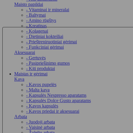
Maisto papildai
- Vitaminai ir mineralai
- Baltymai
- Amino rūgštys
- Kreatinas
- Kolagenai
- Dietiniai kokteiliai
- Prieštreniruotiniai gėrimai
- Funkciniai gėrimai
Aksesuarai
- Gertuvės
- Pasipriešinimo gumos
- Kiti produktai
Maistas ir gėrimai
Kava
- Kavos pupelės
- Malta kava
- Kapsulės Nespresso aparatams
- Kapsulės Dolce Gusto aparatams
- Kavos kapsulės
- Kavos priedai ir aksesuarai
Arbata
- Juodoji arbata
- Vaisinė arbata
- Žolelių arbata