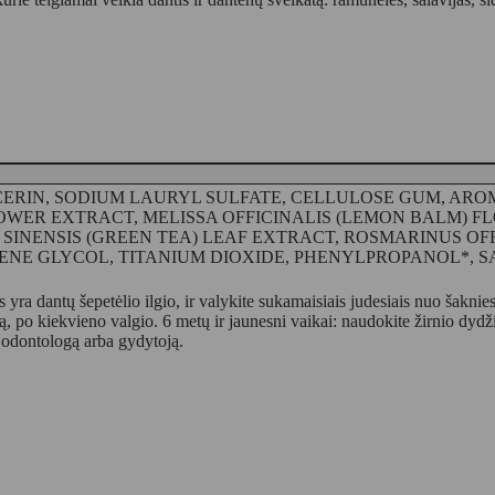
CERIN, SODIUM LAURYL SULFATE, CELLULOSE GUM, AROMA
WER EXTRACT, MELISSA OFFICINALIS (LEMON BALM) FL
 SINENSIS (GREEN TEA) LEAF EXTRACT, ROSMARINUS OF
ENE GLYCOL, TITANIUM DIOXIDE, PHENYLPROPANOL*, S
gis yra dantų šepetėlio ilgio, ir valykite sukamaisiais judesiais nuo šakn
, po kiekvieno valgio. 6 metų ir jaunesni vaikai: naudokite žirnio dydž
s į odontologą arba gydytoją.