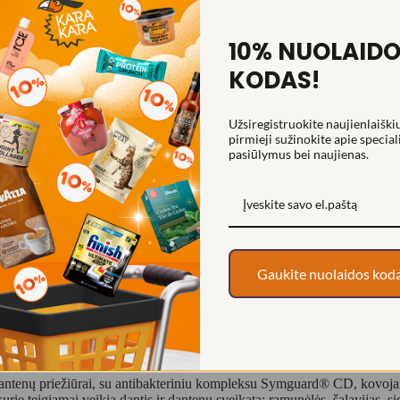
10% NUOLAID
KODAS!
Užsiregistruokite naujienlaiškiu
pirmieji sužinokite apie special
pasiūlymus bei naujienas.
Gaukite nuolaidos kod
i dantenų priežiūrai, su antibakteriniu kompleksu Symguard® CD, kovoja
kurie teigiamai veikia dantis ir dantenų sveikatą: ramunėlės, šalavijas, 