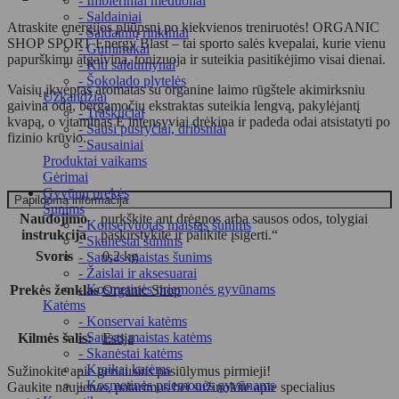
- Imbieriniai meduoliai
- Saldainiai
Atraskite energijos pliūpsnį po kiekvienos treniruotės! ORGANIC
- Saldainių rinkiniai
SHOP SPORT Energy Blast – tai sporto salės kvepalai, kurie vienu
- Guminukai
papurškimu atgaivina, tonizuoja ir suteikia pasitikėjimo visai dienai.
- Kiti saldumynai
- Šokolado plytelės
Vaisių įkvėptas aromatas su organine laimo rūgštele akimirksniu
Užkandžiai
gaivina odą, bergamočių ekstraktas suteikia lengvą, pakylėjantį
- Traškučiai
kvapą, o vitaminas E intensyviai drėkina ir padeda odai atsistatyti po
- Sausi pusryčiai, dribsniai
fizinio krūvio.
- Sausainiai
Produktai vaikams
Gėrimai
Gyvūnų prekės
Papildoma informacija
Šunims
Naudojimo
purkškite ant drėgnos arba sausos odos, tolygiai
- Konservuotas maistas šunims
instrukcija
paskirstykite ir palikite įsigerti.“
- Skanėstai šunims
Svoris
0,2 kg
- Sausas maistas šunims
- Žaislai ir aksesuarai
- Kosmetinės priemonės gyvūnams
Prekės ženklas
Organic Shop
Katėms
- Konservai katėms
- Sausas maistas katėms
Kilmės šalis:
Estija
- Skanėstai katėms
- Kraikai katėms
Sužinokite apie geriausius pasiūlymus pirmieji!
- Kosmetinės priemonės gyvūnams
Gaukite naujienas, patarimus bei sužinokite apie specialius