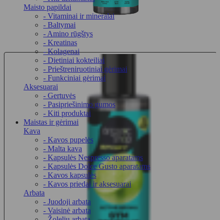
Maisto papildai
- Vitaminai ir mineralai
- Baltymai
- Amino rūgštys
- Kreatinas
- Kolagenai
- Dietiniai kokteiliai
- Prieštreniruotiniai gėrimai
- Funkciniai gėrimai
Aksesuarai
- Gertuvės
- Pasipriešinimo gumos
- Kiti produktai
Maistas ir gėrimai
Kava
- Kavos pupelės
- Malta kava
- Kapsulės Nespresso aparatams
- Kapsulės Dolce Gusto aparatams
- Kavos kapsulės
- Kavos priedai ir aksesuarai
Arbata
- Juodoji arbata
- Vaisinė arbata
- Žolelių arbata