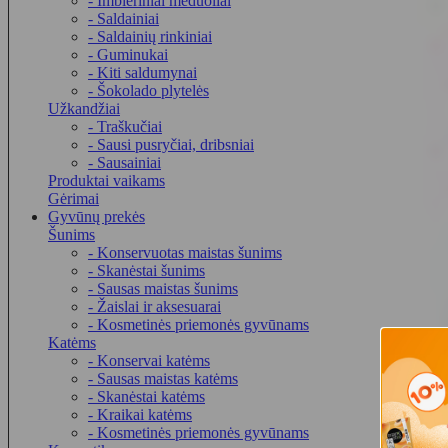
- Imbieriniai meduoliai
- Saldainiai
- Saldainių rinkiniai
- Guminukai
- Kiti saldumynai
- Šokolado plytelės
Užkandžiai
- Traškučiai
- Sausi pusryčiai, dribsniai
- Sausainiai
Produktai vaikams
Gėrimai
Gyvūnų prekės
Šunims
- Konservuotas maistas šunims
- Skanėstai šunims
- Sausas maistas šunims
- Žaislai ir aksesuarai
- Kosmetinės priemonės gyvūnams
Katėms
- Konservai katėms
- Sausas maistas katėms
- Skanėstai katėms
- Kraikai katėms
- Kosmetinės priemonės gyvūnams