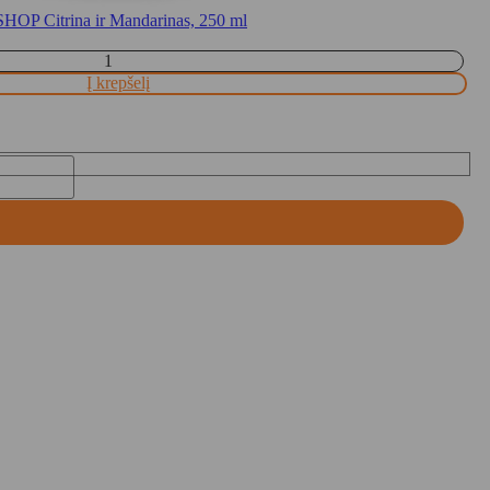
OP Citrina ir Mandarinas, 250 ml
Į krepšelį