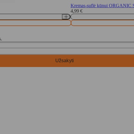
Kremas-suflė kūnui ORGANIC SH
4,99
€
s.
Užsakyti