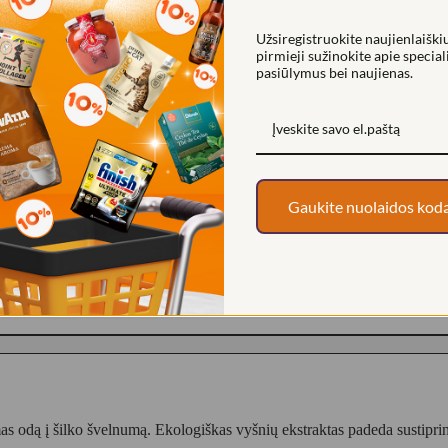
Užsiregistruokite naujienlaiškiu
pirmieji sužinokite apie special
pasiūlymus bei naujienas.
ML
Gaukite nuolaidos kod
s odą į šilko švelnumą. Ekologiškas vyšnių ekstraktas padeda sustiprint