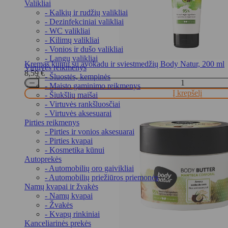
Valikliai
- Kalkių ir rudžių valikliai
- Dezinfekciniai valikliai
- WC valikliai
- Kilimų valikliai
- Vonios ir dušo valikliai
- Langų valikliai
Kremas kūnui su avokadu ir sviestmedžių Body Natur, 200 ml
Virtuvės reikmenys
8,59
€
- Šluostės, kempinės
- Maisto gaminimo reikmenys
Į krepšelį
- Šiukšlių maišai
- Virtuvės rankšluosčiai
- Virtuvės aksesuarai
Pirties reikmenys
- Pirties ir vonios aksesuarai
- Pirties kvapai
- Kosmetika kūnui
Autoprekės
- Automobilių oro gaivikliai
- Automobilių priežiūros priemonės
Namų kvapai ir žvakės
- Namų kvapai
- Žvakės
- Kvapų rinkiniai
Kanceliarinės prekės