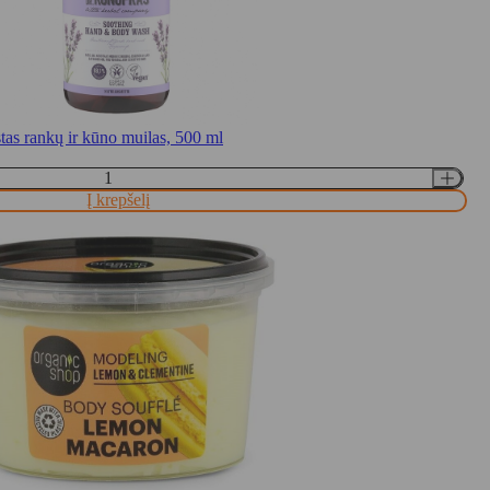
ankų ir kūno muilas, 500 ml
Į krepšelį