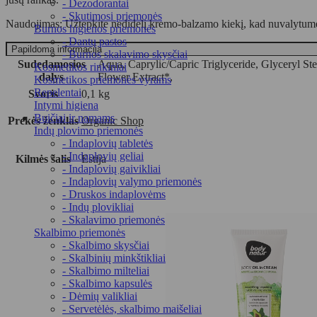
- Dezodorantai
- Skutimosi priemonės
Naudojimas: Užtepkite nedidelį kremo-balzamo kiekį, kad nuvalytumė
Burnos higienos priemonės
- Dantų pastos
Papildoma informacija
- Burnos skalavimo skysčiai
Sudedamosios
Aqua, Caprylic/Capric Triglyceride, Glyceryl St
Kosmetikos rinkiniai
dalys
Flower Extract*,
Kosmetikos priemonės vyrams
Repelentai
Svoris
0,1 kg
Intymi higiena
Buičiai ir namams
Prekės ženklas
Organic Shop
Indų plovimo priemonės
- Indaplovių tabletės
- Indaplovių geliai
Kilmės šalis
Estija
- Indaplovių gaivikliai
- Indaplovių valymo priemonės
- Druskos indaplovėms
- Indų plovikliai
- Skalavimo priemonės
Skalbimo priemonės
- Skalbimo skysčiai
- Skalbinių minkštikliai
- Skalbimo milteliai
- Skalbimo kapsulės
- Dėmių valikliai
- Servetėlės, skalbimo maišeliai