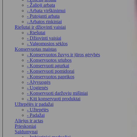
- Žalioji arbata
- Arbata virškinimui
- Putojanti arbata
- Arbatos rinkiniai
Riešutai ir džiovinti vaisiai
- Riešutai
- Džiovinti vaisiai
- Valgomosios sėklos
Konservuotas maistas
- Konservuotos žuvys ir jūros gėrybės
- Konservuotos sriubos
- Konservuoti agurkai
- Konservuoti pomidorai
- Konservuotos paprikos
- Alyvuogės
- Uogienės
- Konservuoti daržovių mišiniai
- Kiti konservuoti produktai
Užtepėlės ir padažai
- Užtepėlės
- Padažai
Aliejus ir actas
Prieskoniai
Saldumynai