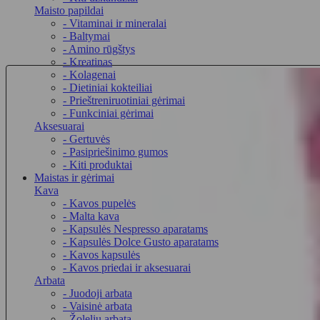
Maisto papildai
- Vitaminai ir mineralai
- Baltymai
- Amino rūgštys
- Kreatinas
- Kolagenai
- Dietiniai kokteiliai
- Prieštreniruotiniai gėrimai
- Funkciniai gėrimai
Aksesuarai
- Gertuvės
- Pasipriešinimo gumos
- Kiti produktai
Maistas ir gėrimai
Kava
- Kavos pupelės
- Malta kava
- Kapsulės Nespresso aparatams
- Kapsulės Dolce Gusto aparatams
- Kavos kapsulės
- Kavos priedai ir aksesuarai
Arbata
- Juodoji arbata
- Vaisinė arbata
- Žolelių arbata