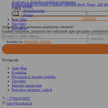
Avalynės ir drabužių priežiūros priemonės
Kremas kūnui su ryžiais ir kokoso aliejumi Body Natur, 200 ml
Namų tekstilė
7,99
€
- Rankšluosčiai
- Pledai
Į krepšelį
Apie Mus
Taisyklės
Sužinokite apie geriausius pasiūlymus pirmieji!
Kontaktai
Gaukite naujienas, patarimus bei sužinokite apie specialius pasiūlymu
Products
Sutinku su
Privatumo politika
search
Navigacija
Apie Mus
Kontaktai
Privatumo ir slapukų politika
Taisyklės
Slapukų nustatymai
Prekybos partneris: varle.lt
Telefonas
+37066458825
El.
info@karakara.lt
paštas