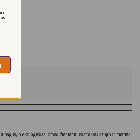
i ir
ius
ą
i nagus, o ekologiškas lotoso žiedlapių ekstraktas saugo ir maitina