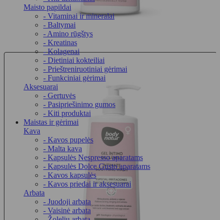
Maisto papildai
- Vitaminai ir mineralai
- Baltymai
- Amino rūgštys
- Kreatinas
- Kolagenai
- Dietiniai kokteiliai
- Prieštreniruotiniai gėrimai
- Funkciniai gėrimai
Aksesuarai
- Gertuvės
- Pasipriešinimo gumos
- Kiti produktai
Maistas ir gėrimai
Kava
- Kavos pupelės
- Malta kava
- Kapsulės Nespresso aparatams
- Kapsulės Dolce Gusto aparatams
- Kavos kapsulės
- Kavos priedai ir aksesuarai
Arbata
- Juodoji arbata
- Vaisinė arbata
- Žolelių arbata