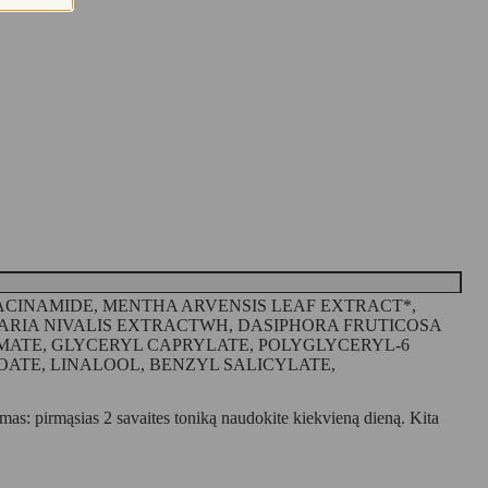
ACINAMIDE, MENTHA ARVENSIS LEAF EXTRACT*,
RIA NIVALIS EXTRACTWH, DASIPHORA FRUTICOSA
AMATE, GLYCERYL CAPRYLATE, POLYGLYCERYL-6
OATE, LINALOOL, BENZYL SALICYLATE,
mas: pirmąsias 2 savaites toniką naudokite kiekvieną dieną. Kita