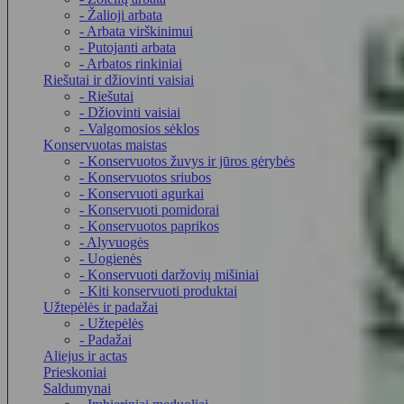
- Žalioji arbata
- Arbata virškinimui
- Putojanti arbata
- Arbatos rinkiniai
Riešutai ir džiovinti vaisiai
- Riešutai
- Džiovinti vaisiai
- Valgomosios sėklos
Konservuotas maistas
- Konservuotos žuvys ir jūros gėrybės
- Konservuotos sriubos
- Konservuoti agurkai
- Konservuoti pomidorai
- Konservuotos paprikos
- Alyvuogės
- Uogienės
- Konservuoti daržovių mišiniai
- Kiti konservuoti produktai
Užtepėlės ir padažai
- Užtepėlės
- Padažai
Aliejus ir actas
Prieskoniai
Saldumynai