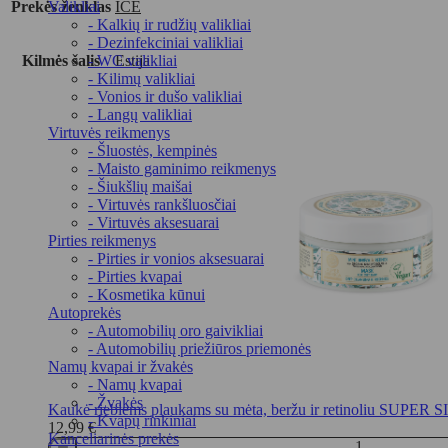
Prekės ženklas
ICE
Valikliai
- Kalkių ir rudžių valikliai
- Dezinfekciniai valikliai
Kilmės šalis
Estija
- WC valikliai
- Kilimų valikliai
- Vonios ir dušo valikliai
- Langų valikliai
Virtuvės reikmenys
- Šluostės, kempinės
- Maisto gaminimo reikmenys
- Šiukšlių maišai
- Virtuvės rankšluosčiai
- Virtuvės aksesuarai
Pirties reikmenys
- Pirties ir vonios aksesuarai
- Pirties kvapai
- Kosmetika kūnui
Autoprekės
- Automobilių oro gaivikliai
- Automobilių priežiūros priemonės
Namų kvapai ir žvakės
- Namų kvapai
- Žvakės
Kaukė riebiems plaukams su mėta, beržu ir retinoliu SUPER
- Kvapų rinkiniai
12,99
€
Kanceliarinės prekės