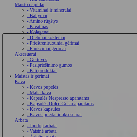
Maisto papildai
- Vitaminai ir mineralai
- Baltymai
- Amino rūgštys
- Kreatinas
- Kolagenai
- Dietiniai kokteiliai
- Prieštreniruotiniai gėrimai
- Funkciniai gėrimai
Aksesuarai
- Gertuvės
- Pasipriešinimo gumos
- Kiti produktai
Maistas ir gėrimai
Kava
- Kavos pupelės
- Malta kava
- Kapsulės Nespresso aparatams
- Kapsulės Dolce Gusto aparatams
- Kavos kapsulės
- Kavos priedai ir aksesuarai
Arbata
- Juodoji arbata
- Vaisinė arbata
- Žolelių arbata