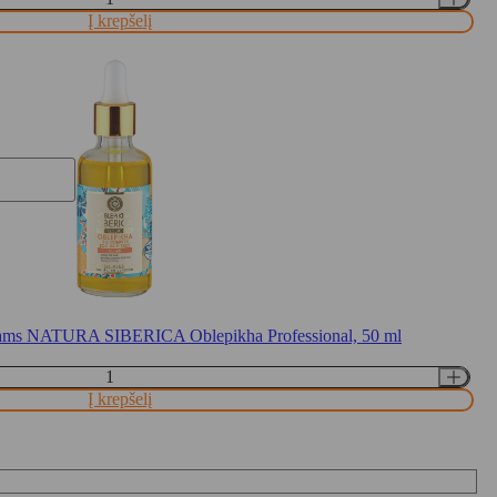
Į krepšelį
ukams NATURA SIBERICA Oblepikha Professional, 50 ml
Į krepšelį