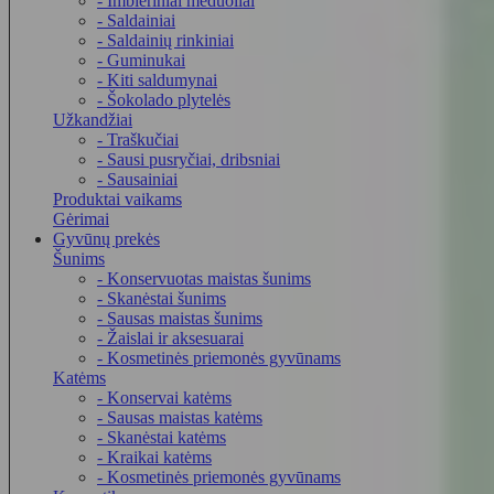
- Imbieriniai meduoliai
- Saldainiai
- Saldainių rinkiniai
- Guminukai
- Kiti saldumynai
- Šokolado plytelės
Užkandžiai
- Traškučiai
- Sausi pusryčiai, dribsniai
- Sausainiai
Produktai vaikams
Gėrimai
Gyvūnų prekės
Šunims
- Konservuotas maistas šunims
- Skanėstai šunims
- Sausas maistas šunims
- Žaislai ir aksesuarai
- Kosmetinės priemonės gyvūnams
Katėms
- Konservai katėms
- Sausas maistas katėms
- Skanėstai katėms
- Kraikai katėms
- Kosmetinės priemonės gyvūnams