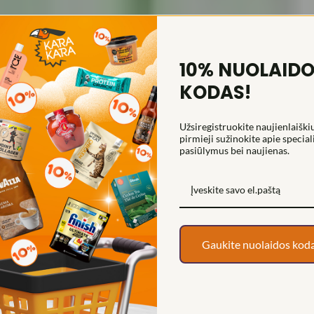
10% NUOLAID
S PLAUKŲ AUGIMĄ, 100 ML
KODAS!
Užsiregistruokite naujienlaiškiu
pirmieji sužinokite apie special
pasiūlymus bei naujienas.
Gaukite nuolaidos kod