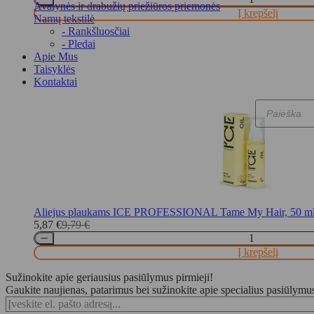
Avalynės ir drabužių priežiūros priemonės
Į krepšelį
Namų tekstilė
- Rankšluosčiai
- Pledai
Apie Mus
Taisyklės
Kontaktai
Products
search
Aliejus plaukams ICE PROFESSIONAL Tame My Hair, 50 m
5,87
€
9,79
€
Original
Current
price
price
Į krepšelį
was:
is:
9,79 €.
5,87 €.
Sužinokite apie geriausius pasiūlymus pirmieji!
Gaukite naujienas, patarimus bei sužinokite apie specialius pasiūlymu