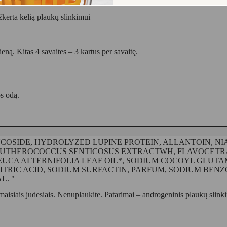
žkerta kelią plaukų slinkimui
ną. Kitas 4 savaites – 3 kartus per savaitę.
os odą.
COSIDE, HYDROLYZED LUPINE PROTEIN, ALLANTOIN, NI
UTHEROCOCCUS SENTICOSUS EXTRACTWH, FLAVOCETRA
LEUCA ALTERNIFOLIA LEAF OIL*, SODIUM COCOYL GLUT
ITRIC ACID, SODIUM SURFACTIN, PARFUM, SODIUM BENZ
. "
aisiais judesiais. Nenuplaukite. Patarimai – androgeninis plaukų slinki