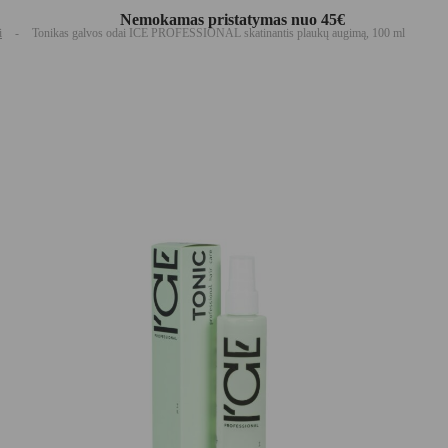
Nemokamas pristatymas nuo 45€
i
-
Tonikas galvos odai ICE PROFESSIONAL skatinantis plaukų augimą, 100 ml