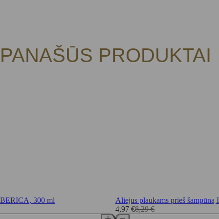
PANAŠŪS PRODUKTAI
 SIBERICA, 300 ml
Aliejus plaukams prieš šampū
4,97
€
8,29
€
Original
Current