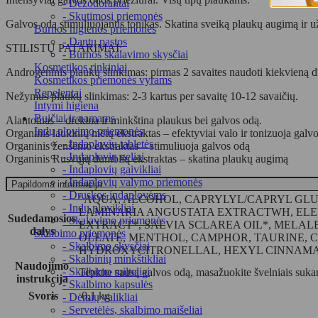
- Dezodorantai
- Skutimosi priemonės
Galvos odą stimuliuojantis tonikas. Skatina sveiką plaukų augimą ir u
Burnos higienos priemonės
- Dantų pastos
STILISTŲ PATARIMAI:
- Burnos skalavimo skysčiai
Kosmetikos rinkiniai
Androgeninis plaukų slinkimas: pirmas 2 savaites naudoti kiekvieną die
Kosmetikos priemonės vyrams
Repelentai
Nežymus plaukų slinkimas: 2-3 kartus per savaitę 10-12 savaičių.
Intymi higiena
Buičiai ir namams
Alantoinas – drėkina ir minkština plaukus bei galvos odą.
Indų plovimo priemonės
Organinis laukinių mėtų ekstraktas – efektyviai valo ir tonizuoja galv
- Indaplovių tabletės
Organinis ženšenio ekstraktas – stimuliuoja galvos odą
- Indaplovių geliai
Organinis Rusvųjų dumblių ekstraktas – skatina plaukų augimą
- Indaplovių gaivikliai
- Indaplovių valymo priemonės
Papildoma informacija
- Druskos indaplovėms
"AQUA, ALCOHOL, CAPRYLYL/CAPRYL GLU
- Indų plovikliai
LAMINARIA ANGUSTATA EXTRACTWH, ELE
Sudedamosios
- Skalavimo priemonės
EXTRACT*, SALVIA SCLAREA OIL*, MELA
dalys
Skalbimo priemonės
OLEATE, MENTHOL, CAMPHOR, TAURINE, C
- Skalbimo skysčiai
HYDROXYCITRONELLAL, HEXYL CINNAMAL
- Skalbinių minkštikliai
Naudojimo
- Skalbimo milteliai
Tepkite sausą galvos odą, masažuokite švelniais sukam
instrukcija
- Skalbimo kapsulės
Svoris
0,1 kg
- Dėmių valikliai
- Servetėlės, skalbimo maišeliai