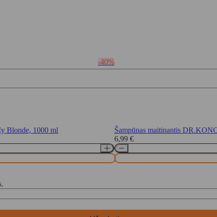
-40%
 Blonde, 1000 ml
Šampūnas maitinantis DR.KONO
6,99
€
s.