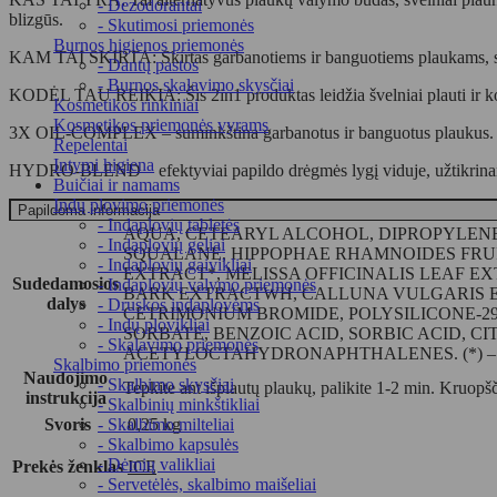
- Dezodorantai
250ml
blizgūs.
- Skutimosi priemonės
Burnos higienos priemonės
KAM TAI SKIRTA: Skirtas garbanotiems ir banguotiems plaukams, siek
- Dantų pastos
- Burnos skalavimo skysčiai
KODĖL TAU REIKIA: Šis 2in1 produktas leidžia švelniai plauti ir kon
Kosmetikos rinkiniai
Kosmetikos priemonės vyrams
3X OIL-COMPLEX – suminkština garbanotus ir banguotus plaukus.
Repelentai
Intymi higiena
HYDRO-BLEND – efektyviai papildo drėgmės lygį viduje, užtikrinant,
Buičiai ir namams
Indų plovimo priemonės
Papildoma informacija
- Indaplovių tabletės
AQUA, CETEARYL ALCOHOL, DIPROPYLENE
- Indaplovių geliai
SQUALANE, HIPPOPHAE RHAMNOIDES FRUIT
- Indaplovių gaivikliai
EXTRACT*, MELISSA OFFICINALIS LEAF 
Sudedamosios
- Indaplovių valymo priemonės
BARK EXTRACTWH, CALLUNA VULGARIS E
dalys
- Druskos indaplovėms
CETRIMONIUM BROMIDE, POLYSILICONE-
- Indų plovikliai
SORBATE, BENZOIC ACID, SORBIC ACID, 
- Skalavimo priemonės
ACETYLOCTAHYDRONAPHTHALENES. (*) – Ingredient
Skalbimo priemonės
Naudojimo
- Skalbimo skysčiai
Tepkite ant išplautų plaukų, palikite 1-2 min. Kruopšč
instrukcija
- Skalbinių minkštikliai
Svoris
0,25 kg
- Skalbimo milteliai
- Skalbimo kapsulės
- Dėmių valikliai
Prekės ženklas
ICE
- Servetėlės, skalbimo maišeliai