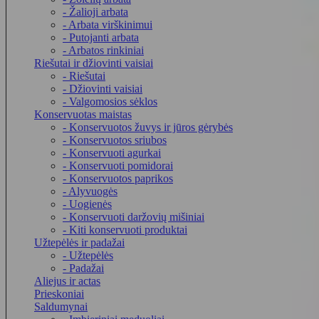
- Žalioji arbata
- Arbata virškinimui
- Putojanti arbata
- Arbatos rinkiniai
Riešutai ir džiovinti vaisiai
- Riešutai
- Džiovinti vaisiai
- Valgomosios sėklos
Konservuotas maistas
- Konservuotos žuvys ir jūros gėrybės
- Konservuotos sriubos
- Konservuoti agurkai
- Konservuoti pomidorai
- Konservuotos paprikos
- Alyvuogės
- Uogienės
- Konservuoti daržovių mišiniai
- Kiti konservuoti produktai
Užtepėlės ir padažai
- Užtepėlės
- Padažai
Aliejus ir actas
Prieskoniai
Saldumynai