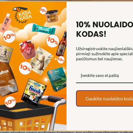
10% NUOLAID
URL MY HAIR CO-WASH 2IN1 GARBANOTIEMS PLAUKAMS, 
KODAS!
Užsiregistruokite naujienlaiškiu
pirmieji sužinokite apie special
pasiūlymus bei naujienas.
Gaukite nuolaidos kod
s plaukus vietoj tradicinio šampūno, tuo pačiu sumažinantis garbanų iš