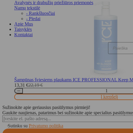
Avalynės ir drabužių priežiūros priemonės
Namų tekstilė
- Rankšluosčiai
- Pledai
Apie Mus
Taisyklės
Kontaktai
Products
search
Šampūnas šviesiems plaukams ICE PROFESSIONAL Keep My
13,31
€
22,19
€
Original
Current
price
price
Į krepšelį
was:
is:
22,19 €.
13,31 €.
Sužinokite apie geriausius pasiūlymus pirmieji!
Gaukite naujienas, patarimus bei sužinokite apie specialius pasiūlymu
Sutinku su
Privatumo politika