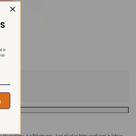
OS
250ML
i ir
ius
ą
sausėjimą ir užtikrinantis, kad plaukai būtų sveikesni ir labiau