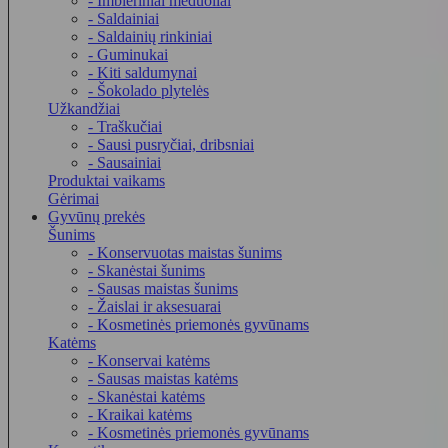
- Imbieriniai meduoliai
- Saldainiai
- Saldainių rinkiniai
- Guminukai
- Kiti saldumynai
- Šokolado plytelės
Užkandžiai
- Traškučiai
- Sausi pusryčiai, dribsniai
- Sausainiai
Produktai vaikams
Gėrimai
Gyvūnų prekės
Šunims
- Konservuotas maistas šunims
- Skanėstai šunims
- Sausas maistas šunims
- Žaislai ir aksesuarai
- Kosmetinės priemonės gyvūnams
Katėms
- Konservai katėms
- Sausas maistas katėms
- Skanėstai katėms
- Kraikai katėms
- Kosmetinės priemonės gyvūnams