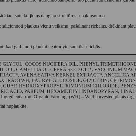
iant suteikti jiems daugiau struktūros ir paklusnumo
dicionuoti plaukus vienu veiksmu, pašalinant riebalus, drėkinant plau
 kad garbanoti plaukai neatrodytų sunkūs ir riebūs.
 GLYCOL, COCOS NUCIFERA OIL, PHENYL TRIMETHICON
 OIL, CAMELLIA OLEIFERA SEED OIL*, VACCINIUM MACR
EXTRACT*, AVENA SATIVA KERNEL EXTRACT*, ANGELIC
XTRACTWH, LAURYL GLUCOSIDE, GLYCERIN, CETRIMON
29, GUAR HYDROXYPROPYLTRIMONIUM CHLORIDE, BENZY
CITRIC ACID, PARFUM, HEXAMETHYLINDANOPYRAN, LINA
s from Organic Farming; (WH) – Wild harvested plants organic
iai nuplaukite.