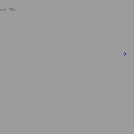
ukams, 250ml
0