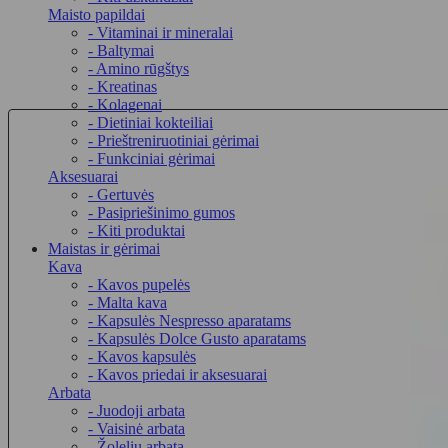
Maisto papildai
- Vitaminai ir mineralai
- Baltymai
- Amino rūgštys
- Kreatinas
- Kolagenai
- Dietiniai kokteiliai
- Prieštreniruotiniai gėrimai
- Funkciniai gėrimai
Aksesuarai
- Gertuvės
- Pasipriešinimo gumos
- Kiti produktai
Maistas ir gėrimai
Kava
- Kavos pupelės
- Malta kava
- Kapsulės Nespresso aparatams
- Kapsulės Dolce Gusto aparatams
- Kavos kapsulės
- Kavos priedai ir aksesuarai
Arbata
- Juodoji arbata
- Vaisinė arbata
- Žolelių arbata