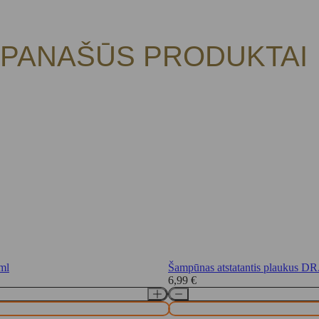
PANAŠŪS PRODUKTAI
ml
Šampūnas atstatantis plaukus
6,99
€