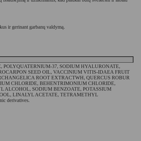
kus ir gerinant garbanų valdymą.
E, POLYQUATERNIUM-37, SODIUM HYALURONATE,
OCARPON SEED OIL, VACCINIUM VITIS-IDAEA FRUIT
A ARCHANGELICA ROOT EXTRACTWH, QUERCUS ROBUR
IUM CHLORIDE, BEHENTRIMONIUM CHLORIDE,
L ALCOHOL, SODIUM BENZOATE, POTASSIUM
LOOL, LINALYL ACETATE, TETRAMETHYL
 derivatives.