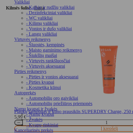
Valikliai
- Kalkių ir rudžių valikliai
Kilmės šalis:
Estija
- Dezinfekciniai valikliai
- WC valikliai
- Kilimų valikliai
- Vonios ir dušo valikliai
- Langų valikliai
Virtuvės reikmenys
- Šluostės, kempinės
- Maisto gaminimo reikmenys
- Šiukšlių maišai
- Virtuvės rankšluosčiai
- Virtuvės aksesuarai
Pirties reikmenys
- Pirties ir vonios aksesuarai
- Pirties kvapai
- Kosmetika kūnui
Autoprekės
- Automobilių oro gaivikliai
- Automobilių priežiūros priemonės
Namų kvapai ir žvakės
Plaukų šampūnas ir kūno prausiklis SUPERDRY Charge, 250 
- Namų kvapai
5,99
€
- Žvakės
- Kvapų rinkiniai
Į krepšelį
Kanceliarinės prekės