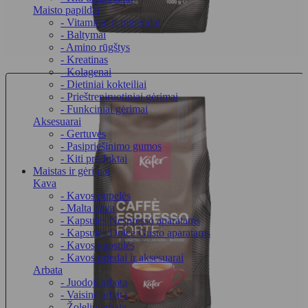
Maisto papildai
- Vitaminai ir mineralai
- Baltymai
- Amino rūgštys
- Kreatinas
- Kolagenai
- Dietiniai kokteiliai
- Prieštreniruotiniai gėrimai
- Funkciniai gėrimai
Aksesuarai
- Gertuvės
- Pasipriešinimo gumos
- Kiti produktai
Maistas ir gėrimai
Kava
- Kavos pupelės
- Malta kava
- Kapsulės Nespresso aparatams
- Kapsulės Dolce Gusto aparatams
- Kavos kapsulės
- Kavos priedai ir aksesuarai
Arbata
- Juodoji arbata
- Vaisinė arbata
- Žolelių arbata