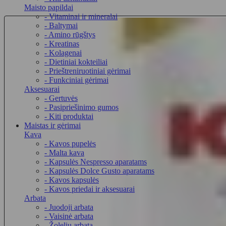
Maisto papildai
- Vitaminai ir mineralai
- Baltymai
- Amino rūgštys
- Kreatinas
- Kolagenai
- Dietiniai kokteiliai
- Prieštreniruotiniai gėrimai
- Funkciniai gėrimai
Aksesuarai
- Gertuvės
- Pasipriešinimo gumos
- Kiti produktai
Maistas ir gėrimai
Kava
- Kavos pupelės
- Malta kava
- Kapsulės Nespresso aparatams
- Kapsulės Dolce Gusto aparatams
- Kavos kapsulės
- Kavos priedai ir aksesuarai
Arbata
- Juodoji arbata
- Vaisinė arbata
- Žolelių arbata