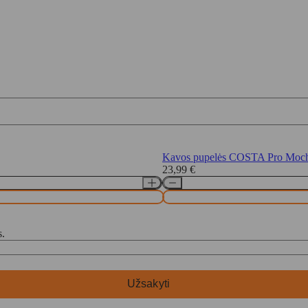
Kavos pupelės COSTA Pro Mocha 
23,99
€
s.
Užsakyti