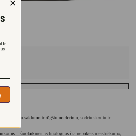
OS
i ir
ius
ą
 subalansuotu saldumo ir rūgštumo deriniu, sodriu skoniu ir
 rankomis – šiuolaikinės technologijos čia nepakeis meistriškumo,