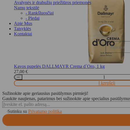
Avalynės ir drabužių priežiūros priemonės
Namų tekstilė
- Rankšluosčiai
- Pledai
Apie Mus
Taisyklės
Kontaktai
Products
search
Kavos pupelės DALLMAYR Crema d`Oro, 1 kg
27,00
€
Į krepšelį
Sužinokite apie geriausius pasiūlymus pirmieji!
Gaukite naujienas, patarimus bei sužinokite apie specialius pasiūlymu
Sutinku su
Privatumo politika