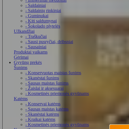
- Imbieriniai meduoliai
- Saldainiai
- Saldainių rinkiniai
- Guminukai
- Kiti saldumynai
- Šokolado plytelės
Užkandžiai
- Traškučiai
- Sausi pusryčiai, dribsniai
- Sausainiai
Produktai vaikams
Gėrimai
Gyvūnų prekės
Šunims
- Konservuotas maistas šunims
- Skanėstai šunims
- Sausas maistas šunims
- Žaislai ir aksesuarai
- Kosmetinės priemonės gyvūnams
Katėms
- Konservai katėms
- Sausas maistas katėms
- Skanėstai katėms
- Kraikai katėms
- Kosmetinės priemonės gyvūnams