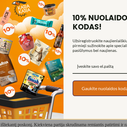
10% NUOLAID
KODAS!
Užsiregistruokite naujienlaiškiu
pirmieji sužinokite apie special
pasiūlymus bei naujienas.
Gaukite nuolaidos kod
me puodelyje
agal ilgametes Neapolio kavos skrudinimo tradicijas. Ši kava išsiskiria
 išliekantį poskonį. Kiekviena partija skrudinama remiantis patirtimi ir