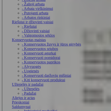
- Žalioji arbata
- Arbata virškinimui
- Putojanti arbata
- Arbatos rinkiniai
Riešutai ir džiovinti vaisiai
- Riešutai
- Džiovinti vaisiai
- Valgomosios sėklos
Konservuotas maistas
- Konservuotos žuvys ir jūros gėrybės
- Konservuotos sriubos
- Konservuoti agurkai
- Konservuoti pomidorai
- Konservuotos paprikos
- Alyvuogės
- Uogienės
- Konservuoti daržovių mišiniai
- Kiti konservuoti produktai
Užtepėlės ir padažai
- Užtepėlės
- Padažai
Aliejus ir actas
Prieskoniai
Saldumynai