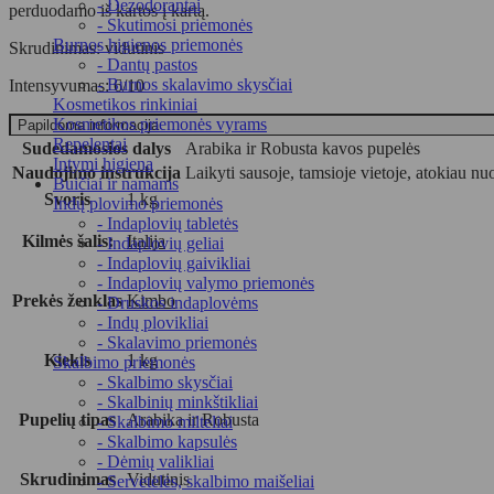
- Dezodorantai
perduodamo iš kartos į kartą.
- Skutimosi priemonės
Burnos higienos priemonės
Skrudinimas: vidutinis
- Dantų pastos
- Burnos skalavimo skysčiai
Intensyvumas: 6/10
Kosmetikos rinkiniai
Kosmetikos priemonės vyrams
Papildoma informacija
Repelentai
Sudedamosios dalys
Arabika ir Robusta kavos pupelės
Intymi higiena
Naudojimo instrukcija
Laikyti sausoje, tamsioje vietoje, atokiau nuo
Buičiai ir namams
Svoris
1 kg
Indų plovimo priemonės
- Indaplovių tabletės
Kilmės šalis:
Italija
- Indaplovių geliai
- Indaplovių gaivikliai
- Indaplovių valymo priemonės
Prekės ženklas
Kimbo
- Druskos indaplovėms
- Indų plovikliai
- Skalavimo priemonės
Kiekis
1 kg
Skalbimo priemonės
- Skalbimo skysčiai
- Skalbinių minkštikliai
Pupelių tipas
Arabika ir Robusta
- Skalbimo milteliai
- Skalbimo kapsulės
- Dėmių valikliai
Skrudinimas
Vidutinis
- Servetėlės, skalbimo maišeliai