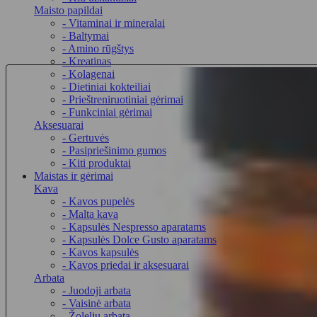
Maisto papildai
- Vitaminai ir mineralai
- Baltymai
- Amino rūgštys
- Kreatinas
- Kolagenai
- Dietiniai kokteiliai
- Prieštreniruotiniai gėrimai
- Funkciniai gėrimai
Aksesuarai
- Gertuvės
- Pasipriešinimo gumos
- Kiti produktai
Maistas ir gėrimai
Kava
- Kavos pupelės
- Malta kava
- Kapsulės Nespresso aparatams
- Kapsulės Dolce Gusto aparatams
- Kavos kapsulės
- Kavos priedai ir aksesuarai
Arbata
- Juodoji arbata
- Vaisinė arbata
- Žolelių arbata