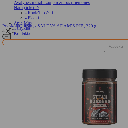
Avalynės ir drabužių priežiūros priemonės
Namų tekstilė
- Rankšluosčiai
- Pledai
Apie Mus
Prieskonių mišinys SALDVA ADAM’S RIB, 220 g
Taisyklės
4,99
€
Kontaktai
Products
search