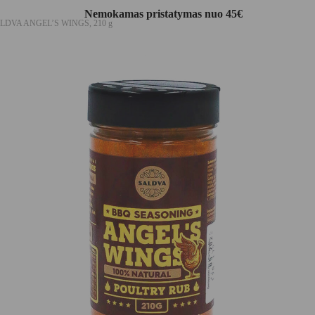
Nemokamas pristatymas nuo 45€
 SALDVA ANGEL’S WINGS, 210 g