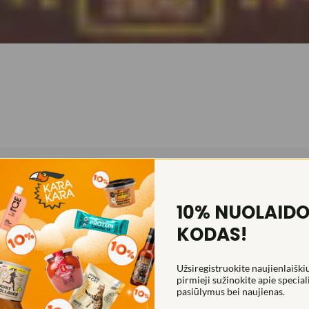
10% NUOLAID
KODAS!
Užsiregistruokite naujienlaiškiu
pirmieji sužinokite apie special
pasiūlymus bei naujienas.
inka kepimui tiek orkaitėje, tiek kepsninėse.