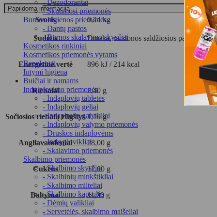
- Dezodorantai
Papildoma informacija
- Skutimosi priemonės
Svoris
0,24 kg
Burnos higienos priemonės
- Dantų pastos
- Burnos skalavimo skysčiai
Sudėtis
Druska, raudonos saldžiosios paprikos, čes
Kosmetikos rinkiniai
Kosmetikos priemonės vyrams
Repelentai
Energetinė vertė
896 kJ / 214 kcal
Intymi higiena
Buičiai ir namams
Indų plovimo priemonės
Riebalai
2,40 g
- Indaplovių tabletės
- Indaplovių geliai
- Indaplovių gaivikliai
Sočiosios riebalų rūgštys
1,10 g
- Indaplovių valymo priemonės
- Druskos indaplovėms
- Indų plovikliai
Angliavandeniai
28,00 g
- Skalavimo priemonės
Skalbimo priemonės
- Skalbimo skysčiai
Cukrūs
12,00 g
- Skalbinių minkštikliai
- Skalbimo milteliai
- Skalbimo kapsulės
Baltymai
11,00 g
- Dėmių valikliai
- Servetėlės, skalbimo maišeliai