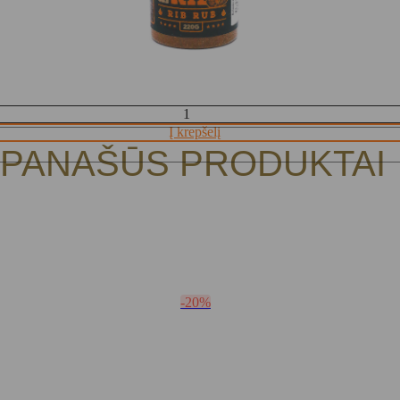
Į krepšelį
PANAŠŪS PRODUKTAI
-20%