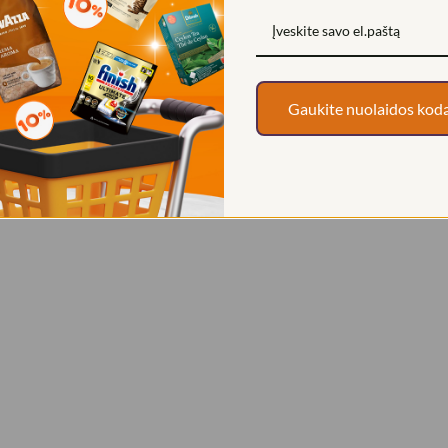
nakai, svogūnai, GARSTYČIOS, raudonėliai, imbierai, čiobreliai, aitriosi
Gaukite nuolaidos kod