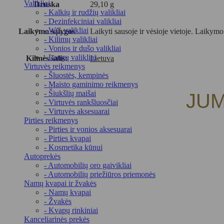
Valikliai
Druska
29,10 g
- Kalkių ir rudžių valikliai
- Dezinfekciniai valikliai
- WC valikliai
Laikymo sąlygos
Laikyti sausoje ir vėsioje vietoje. Laikym
- Kilimų valikliai
- Vonios ir dušo valikliai
- Langų valikliai
Kilmės šalis:
Lietuva
Virtuvės reikmenys
- Šluostės, kempinės
- Maisto gaminimo reikmenys
- Šiukšlių maišai
JUM
- Virtuvės rankšluosčiai
- Virtuvės aksesuarai
Pirties reikmenys
- Pirties ir vonios aksesuarai
- Pirties kvapai
- Kosmetika kūnui
Autoprekės
- Automobilių oro gaivikliai
- Automobilių priežiūros priemonės
Namų kvapai ir žvakės
- Namų kvapai
- Žvakės
- Kvapų rinkiniai
Kanceliarinės prekės