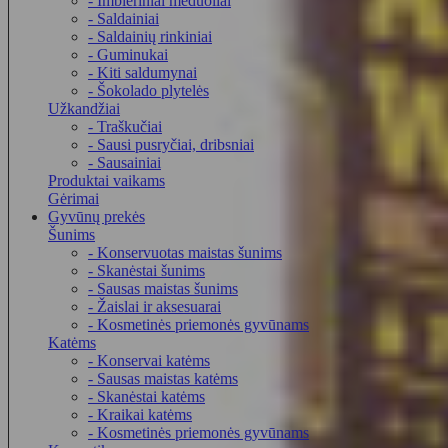
- Imbieriniai meduoliai
- Saldainiai
- Saldainių rinkiniai
- Guminukai
- Kiti saldumynai
- Šokolado plytelės
Užkandžiai
- Traškučiai
- Sausi pusryčiai, dribsniai
- Sausainiai
Produktai vaikams
Gėrimai
Gyvūnų prekės
Šunims
- Konservuotas maistas šunims
- Skanėstai šunims
- Sausas maistas šunims
- Žaislai ir aksesuarai
- Kosmetinės priemonės gyvūnams
Katėms
- Konservai katėms
- Sausas maistas katėms
- Skanėstai katėms
- Kraikai katėms
- Kosmetinės priemonės gyvūnams