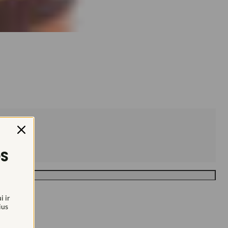
OS
i ir
ius