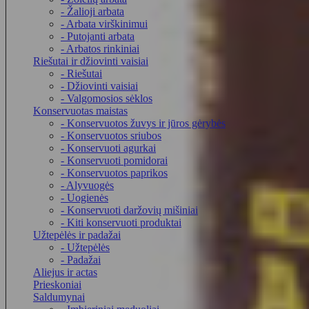
- Žalioji arbata
- Arbata virškinimui
- Putojanti arbata
- Arbatos rinkiniai
Riešutai ir džiovinti vaisiai
- Riešutai
- Džiovinti vaisiai
- Valgomosios sėklos
Konservuotas maistas
- Konservuotos žuvys ir jūros gėrybės
- Konservuotos sriubos
- Konservuoti agurkai
- Konservuoti pomidorai
- Konservuotos paprikos
- Alyvuogės
- Uogienės
- Konservuoti daržovių mišiniai
- Kiti konservuoti produktai
Užtepėlės ir padažai
- Užtepėlės
- Padažai
Aliejus ir actas
Prieskoniai
Saldumynai