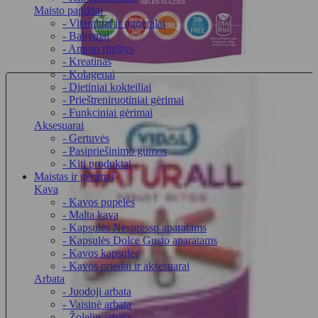
Maisto papildai
- Vitaminai ir mineralai
- Baltymai
- Amino rūgštys
- Kreatinas
- Kolagenai
- Dietiniai kokteiliai
- Prieštreniruotiniai gėrimai
- Funkciniai gėrimai
Aksesuarai
- Gertuvės
- Pasipriešinimo gumos
- Kiti produktai
Maistas ir gėrimai
Kava
- Kavos pupelės
- Malta kava
- Kapsulės Nespresso aparatams
- Kapsulės Dolce Gusto aparatams
- Kavos kapsulės
- Kavos priedai ir aksesuarai
Arbata
- Juodoji arbata
- Vaisinė arbata
- Žolelių arbata