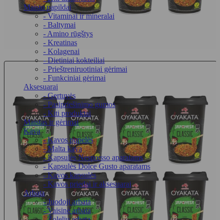
Maisto papildai
- Vitaminai ir mineralai
- Baltymai
- Amino rūgštys
- Kreatinas
- Kolagenai
- Dietiniai kokteiliai
- Prieštreniruotiniai gėrimai
- Funkciniai gėrimai
Aksesuarai
- Gertuvės
- Pasipriešinimo gumos
- Kiti produktai
Maistas ir gėrimai
Kava
- Kavos pupelės
- Malta kava
- Kapsulės Nespresso aparatams
- Kapsulės Dolce Gusto aparatams
- Kavos kapsulės
- Kavos priedai ir aksesuarai
Arbata
- Juodoji arbata
- Vaisinė arbata
- Žolelių arbata