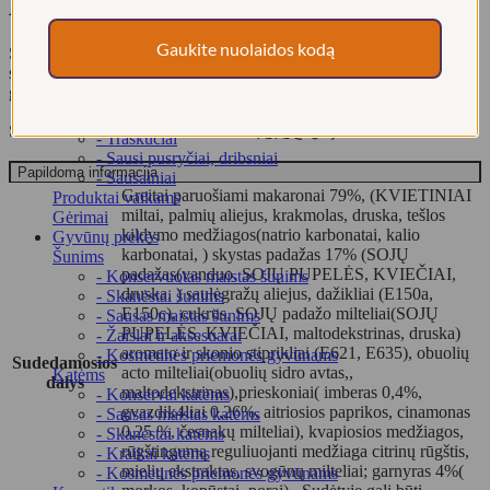
- Imbieriniai meduoliai
Aprašymas
- Saldainiai
- Saldainių rinkiniai
Gaukite nuolaidos kodą
Štai klasikiniai japoniški makaronai! Pagrindiniame vaidmenyje –
- Guminukai
sojos padažas ir aromatinių prieskonių mišinys: imbieras,
- Kiti saldumynai
gvazdikėliai ir cinamonas.
- Šokolado plytelės
Užkandžiai
SKANAUS! ITADAKIMASU! いただきます!
- Traškučiai
- Sausi pusryčiai, dribsniai
Papildoma informacija
- Sausainiai
Greitai paruošiami makaronai 79%, (KVIETINIAI
Produktai vaikams
miltai, palmių aliejus, krakmolas, druska, tešlos
Gėrimai
kildymo medžiagos(natrio karbonatai, kalio
Gyvūnų prekės
karbonatai, ) skystas padažas 17% (SOJŲ
Šunims
padažas(vanduo, SOJŲ PUPELĖS, KVIEČIAI,
- Konservuotas maistas šunims
druska, ) saulėgražų aliejus, dažikliai (E150a,
- Skanėstai šunims
E150c), cukrus, SOJŲ padažo milteliai(SOJŲ
- Sausas maistas šunims
PUPELĖS, KVIEČIAI, maltodekstrinas, druska)
- Žaislai ir aksesuarai
aromato ir skonio stiprikliai (E621, E635), obuolių
- Kosmetinės priemonės gyvūnams
Sudedamosios
acto milteliai(obuolių sidro avtas,,
Katėms
dalys
maltodekstrinas),prieskoniai( imberas 0,4%,
- Konservai katėms
gvazdik4liai 0,26%, aitriosios paprikos, cinamonas
- Sausas maistas katėms
0,25 %, česnakų milteliai), kvapiosios medžiagos,
- Skanėstai katėms
rūgštingumą reguliuojanti medžiaga citrinų rūgštis,
- Kraikai katėms
mielių ekstraktas, svogūnų milteliai; garnyras 4%(
- Kosmetinės priemonės gyvūnams