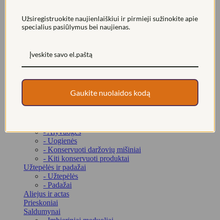
- Žalioji arbata
- Arbata virškinimui
Užsiregistruokite naujienlaiškiui ir pirmieji sužinokite apie
- Putojanti arbata
specialius pasiūlymus bei naujienas.
- Arbatos rinkiniai
Riešutai ir džiovinti vaisiai
- Riešutai
- Džiovinti vaisiai
- Valgomosios sėklos
Konservuotas maistas
- Konservuotos žuvys ir jūros gėrybės
Gaukite nuolaidos kodą
- Konservuotos sriubos
- Konservuoti agurkai
- Konservuoti pomidorai
- Konservuotos paprikos
- Alyvuogės
- Uogienės
- Konservuoti daržovių mišiniai
- Kiti konservuoti produktai
Užtepėlės ir padažai
- Užtepėlės
- Padažai
Aliejus ir actas
Prieskoniai
Saldumynai