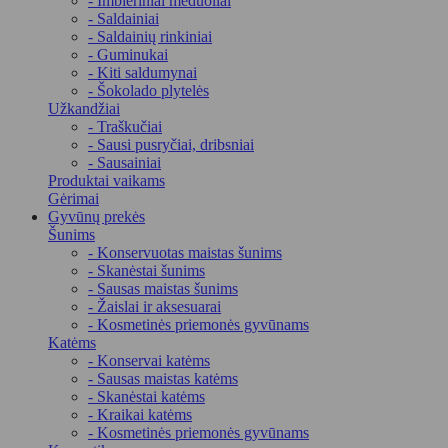
- Imbieriniai meduoliai
- Saldainiai
- Saldainių rinkiniai
- Guminukai
- Kiti saldumynai
- Šokolado plytelės
Užkandžiai
- Traškučiai
- Sausi pusryčiai, dribsniai
- Sausainiai
Produktai vaikams
Gėrimai
Gyvūnų prekės
Šunims
- Konservuotas maistas šunims
- Skanėstai šunims
- Sausas maistas šunims
- Žaislai ir aksesuarai
- Kosmetinės priemonės gyvūnams
Katėms
- Konservai katėms
- Sausas maistas katėms
- Skanėstai katėms
- Kraikai katėms
- Kosmetinės priemonės gyvūnams