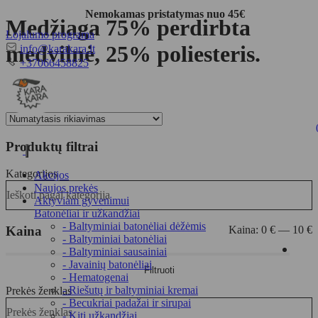
Nemokamas pristatymas nuo 45€
Medžiaga 75% perdirbta
Lojalumo programa
El.
medvilnė, 25% poliesteris.
info@karakara.lt
paštas
Telefonas
+37066458825
Filtruoti
Produktų filtrai
Toggle
navigation
Kategorijos
Akcijos
Naujos prekės
Ieškoti pagal kategorija
Aktyviam gyvenimui
Batonėliai ir užkandžiai
- Baltyminiai batonėliai dėžėmis
Kaina
Kaina:
0 €
—
10 €
- Baltyminiai batonėliai
- Baltyminiai sausainiai
Min
Maks
- Javainių batonėliai
Filtruoti
kaina
kaina
- Hematogenai
- Riešutų ir baltyminiai kremai
Prekės ženklas
- Becukriai padažai ir sirupai
Prekės ženklas
- Kiti užkandžiai