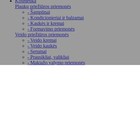
Kosmetika
Plaukų priežiūros priemonės
- Šampūnai
- Kondicionieriai ir balzamai
- Kaukės ir kremai
- Formavimo priemonės
Veido priežiūros priemonės
- Veido kremai
- Veido kaukės
- Serumai
- Prausikliai, valikliai
- Makiažo valymo priemonės
- Lūpų priežiūrai
Kūno priežiūros priemonės
- Kremai
- Kremai nuo saulės
- Šveitikliai kūnui
- Dušo želė
- Muilai
- Druska voniai ir putos
Asmens higienos priemonės
- Drėgnos servetėlės ir vatos gaminiai
- Depiliacijos priemonės
- Higieniniai paketai
- Kremai