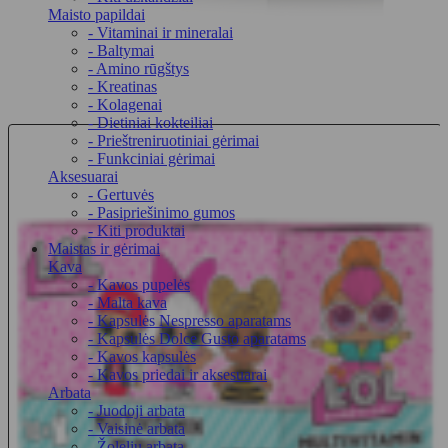
Maisto papildai
- Vitaminai ir mineralai
- Baltymai
- Amino rūgštys
- Kreatinas
- Kolagenai
- Dietiniai kokteiliai
- Prieštreniruotiniai gėrimai
- Funkciniai gėrimai
Aksesuarai
- Gertuvės
- Pasipriešinimo gumos
- Kiti produktai
Maistas ir gėrimai
Kava
- Kavos pupelės
- Malta kava
- Kapsulės Nespresso aparatams
- Kapsulės Dolce Gusto aparatams
- Kavos kapsulės
- Kavos priedai ir aksesuarai
Arbata
- Juodoji arbata
- Vaisinė arbata
- Žolelių arbata