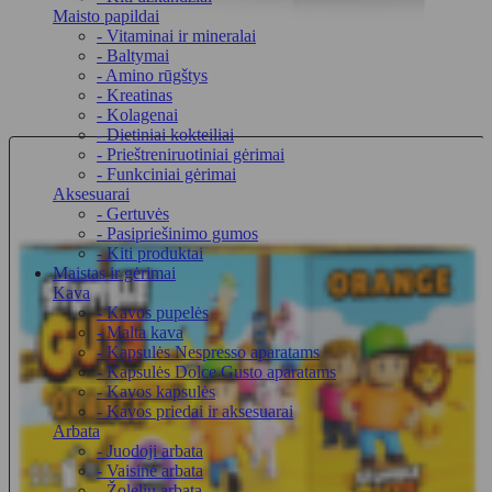
Maisto papildai
- Vitaminai ir mineralai
- Baltymai
- Amino rūgštys
- Kreatinas
- Kolagenai
- Dietiniai kokteiliai
- Prieštreniruotiniai gėrimai
- Funkciniai gėrimai
Aksesuarai
- Gertuvės
- Pasipriešinimo gumos
- Kiti produktai
Maistas ir gėrimai
Kava
- Kavos pupelės
- Malta kava
- Kapsulės Nespresso aparatams
- Kapsulės Dolce Gusto aparatams
- Kavos kapsulės
- Kavos priedai ir aksesuarai
Arbata
- Juodoji arbata
- Vaisinė arbata
- Žolelių arbata