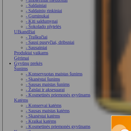
- Imbieriniai meduoliai
- Saldainiai
- Saldainių rinkiniai
- Guminukai
- Kiti saldumynai
- Šokolado plytelės
Užkandžiai
- Traškučiai
- Sausi pusryčiai, dribsniai
- Sausainiai
Produktai vaikams
Gėrimai
Gyvūnų prekės
Šunims
- Konservuotas maistas šunims
- Skanėstai šunims
- Sausas maistas šunims
- Žaislai ir aksesuarai
- Kosmetinės priemonės gyvūnams
Katėms
- Konservai katėms
- Sausas maistas katėms
- Skanėstai katėms
- Kraikai katėms
- Kosmetinės priemonės gyvūnams