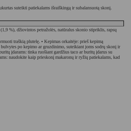
urtas suteikti patiekalams išraiškingą ir subalansuotą skonį.
 (1,9 %), džiovintos petražolės, natūralus skonio stipriklis, rapsų
rmuoti traškią plutelę. • Kepimas orkaitėje: prieš kepimą
 bulvytes po kepimo ar gruzdinimo, suteikiant joms sodrų skonį ir
ritų įdarams: tinka ruošiant gardžius taco ar buritų įdarus su
ams: naudokite kaip prieskonį makaronų ir ryžių patiekalams, kad