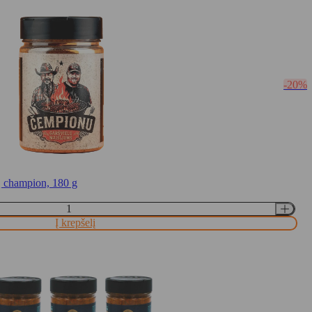
-20%
 champion, 180 g
Į krepšelį