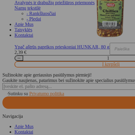
Avalynės ir drabužių priežiūros priemonės
Namų tekstilė
- Rankšluosčiai
- Pledai
Apie Mus
Taisyklės
Kontaktai
Ypač aštrūs paprikos prieskoniai HUNKAR, 80 g
Products
2,39
€
search
Į krepšelį
Sužinokite apie geriausius pasiūlymus pirmieji!
Gaukite naujienas, patarimus bei sužinokite apie specialius pasiūlymu
Sutinku su
Privatumo politika
Navigacija
Apie Mus
Kontaktai