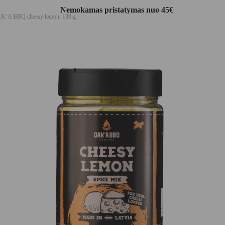
Nemokamas pristatymas nuo 45€
AK’A BBQ cheesy lemon, 130 g