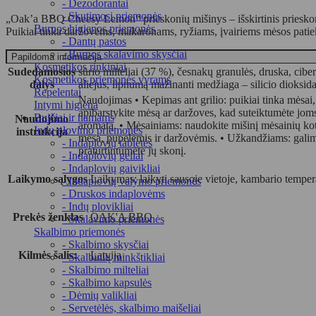
- Dezodorantai
- Skutimosi priemonės
„Oak’a BBQ Cheesy Lemon“ prieskonių mišinys – išskirtinis prieskonių 
Burnos higienos priemonės
Puikiai tinka daržovėms, makaronams, ryžiams, įvairiems mėsos patieka
- Dantų pastos
- Burnos skalavimo skysčiai
Papildoma informacija
Kosmetikos rinkiniai
Sudedamosios
sūrio milteliai (37 %), česnakų granulės, druska, ciberž
Kosmetikos priemonės vyrams
dalys
aliejus, lipnumą mažinanti medžiaga – silicio dioksida
Repelentai
Naudojimas • Kepimas ant grilio: puikiai tinka mėsai,
Intymi higiena
apibarstykite mėsą ar daržoves, kad suteiktumėte joms
Buičiai ir namams
Naudojimo
aromatą. • Mėsainiams: naudokite mišinį mėsainių kotl
Indų plovimo priemonės
instrukcija
mėsa, pupelėmis ir daržovėmis. • Užkandžiams: galima
- Indaplovių tabletės
praturtintumėte jų skonį.
- Indaplovių geliai
- Indaplovių gaivikliai
Laikymo sąlygos
Laikymas: laikyti sausoje vietoje, kambario temper
- Indaplovių valymo priemonės
- Druskos indaplovėms
- Indų plovikliai
Prekės ženklas
OAK'A BBQ
- Skalavimo priemonės
Skalbimo priemonės
- Skalbimo skysčiai
Kilmės šalis:
Latvija
- Skalbinių minkštikliai
- Skalbimo milteliai
- Skalbimo kapsulės
- Dėmių valikliai
- Servetėlės, skalbimo maišeliai