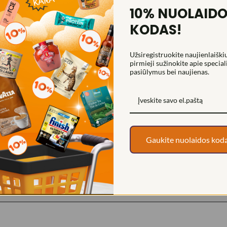
10% NUOLAID
KODAS!
Užsiregistruokite naujienlaiškiu
pirmieji sužinokite apie special
pasiūlymus bei naujienas.
ms mėsos patiekalams, kuriame dera intensyvus sūrio skonis ir gaivi cit
Gaukite nuolaidos kod