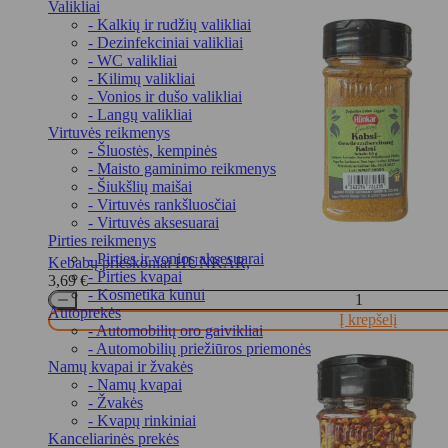
Valikliai
- Kalkių ir rudžių valikliai
- Dezinfekciniai valikliai
- WC valikliai
- Kilimų valikliai
- Vonios ir dušo valikliai
- Langų valikliai
Virtuvės reikmenys
- Šluostės, kempinės
- Maisto gaminimo reikmenys
- Šiukšlių maišai
- Virtuvės rankšluosčiai
- Virtuvės aksesuarai
Pirties reikmenys
- Pirties ir vonios aksesuarai
Kebabų prieskoniai HUNKAR,
- Pirties kvapai
3,69
€
- Kosmetika kūnui
Autoprekės
Į krepšelį
- Automobilių oro gaivikliai
- Automobilių priežiūros priemonės
Namų kvapai ir žvakės
- Namų kvapai
- Žvakės
- Kvapų rinkiniai
Kanceliarinės prekės