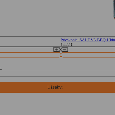
Prieskoniai SALDVA BBQ Ultima
14,22
€
s.
Užsakyti