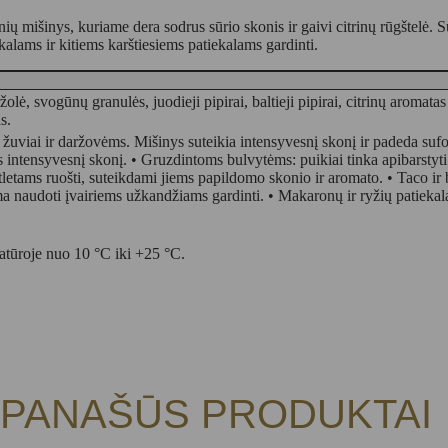
mišinys, kuriame dera sodrus sūrio skonis ir gaivi citrinų rūgštelė. Suk
lams ir kitiems karštiesiems patiekalams gardinti.
olė, svogūnų granulės, juodieji pipirai, baltieji pipirai, citrinų aromatas
s.
 žuviai ir daržovėms. Mišinys suteikia intensyvesnį skonį ir padeda sufo
 intensyvesnį skonį. • Gruzdintoms bulvytėms: puikiai tinka apibarstyti
etams ruošti, suteikdami jiems papildomo skonio ir aromato. • Taco ir bu
 naudoti įvairiems užkandžiams gardinti. • Makaronų ir ryžių patiekal
atūroje nuo 10 °C iki +25 °C.
PANAŠŪS PRODUKTAI