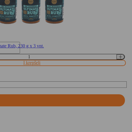
te Rub, 230 g x 3 vnt.
Į krepšelį