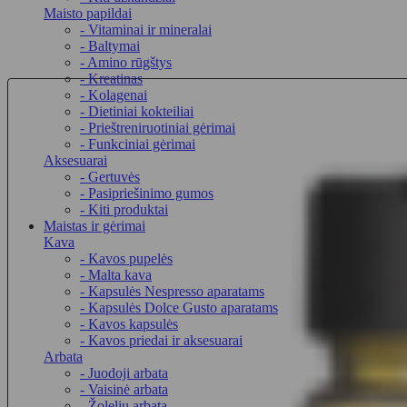
Maisto papildai
- Vitaminai ir mineralai
- Baltymai
- Amino rūgštys
- Kreatinas
- Kolagenai
- Dietiniai kokteiliai
- Prieštreniruotiniai gėrimai
- Funkciniai gėrimai
Aksesuarai
- Gertuvės
- Pasipriešinimo gumos
- Kiti produktai
Maistas ir gėrimai
Kava
- Kavos pupelės
- Malta kava
- Kapsulės Nespresso aparatams
- Kapsulės Dolce Gusto aparatams
- Kavos kapsulės
- Kavos priedai ir aksesuarai
Arbata
- Juodoji arbata
- Vaisinė arbata
- Žolelių arbata