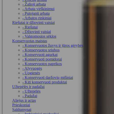
- Žalioji arbata
- Arbata virškinimui
- Putojanti arbata
- Arbatos rinkiniai
Riešutai ir džiovinti vaisiai
- Riešutai
- Džiovinti vaisiai
- Valgomosios sėklos
Konservuotas maistas
- Konservuotos žuvys ir jūros gėrybės
- Konservuotos sriubos
- Konservuoti agurkai
- Konservuoti pomidorai
- Konservuotos paprikos
- Alyvuogės
- Uogienės
- Konservuoti daržovių mišiniai
- Kiti konservuoti produktai
Užtepėlės ir padažai
- Užtepėlės
- Padažai
Aliejus ir actas
Prieskoniai
Saldumynai