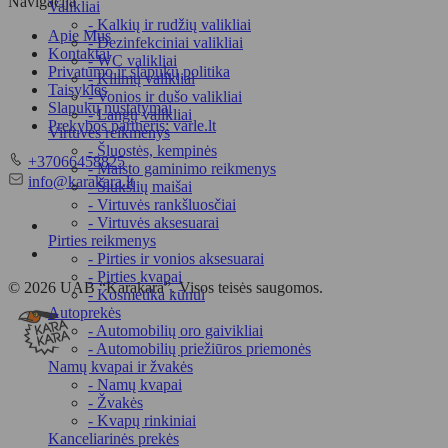
Navigacija
Valikliai
- Kalkių ir rudžių valikliai
Apie Mus
- Dezinfekciniai valikliai
Kontaktai
- WC valikliai
Privatumo ir slapukų politika
- Kilimų valikliai
Taisyklės
- Vonios ir dušo valikliai
Slapukų nustatymai
- Langų valikliai
Prekybos partneris: varle.lt
Virtuvės reikmenys
- Šluostės, kempinės
Telefonas
+37066458825
- Maisto gaminimo reikmenys
El.
info@karakara.lt
- Šiukšlių maišai
paštas
- Virtuvės rankšluosčiai
- Virtuvės aksesuarai
Pirties reikmenys
- Pirties ir vonios aksesuarai
- Pirties kvapai
© 2026 UAB “Karakara”. Visos teisės saugomos.
- Kosmetika kūnui
Autoprekės
- Automobilių oro gaivikliai
- Automobilių priežiūros priemonės
Namų kvapai ir žvakės
- Namų kvapai
- Žvakės
- Kvapų rinkiniai
Kanceliarinės prekės