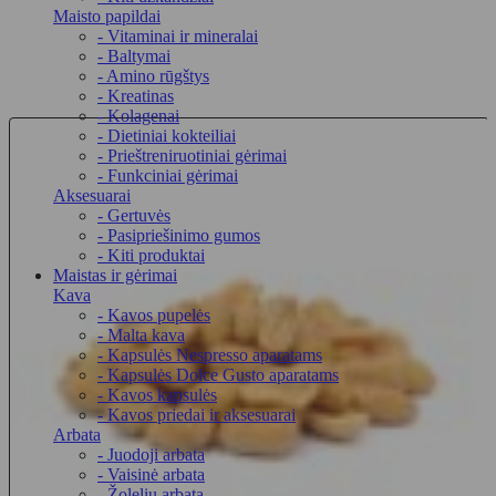
Maisto papildai
- Vitaminai ir mineralai
- Baltymai
- Amino rūgštys
- Kreatinas
- Kolagenai
- Dietiniai kokteiliai
- Prieštreniruotiniai gėrimai
- Funkciniai gėrimai
Aksesuarai
- Gertuvės
- Pasipriešinimo gumos
- Kiti produktai
Maistas ir gėrimai
Kava
- Kavos pupelės
- Malta kava
- Kapsulės Nespresso aparatams
- Kapsulės Dolce Gusto aparatams
- Kavos kapsulės
- Kavos priedai ir aksesuarai
Arbata
- Juodoji arbata
- Vaisinė arbata
- Žolelių arbata